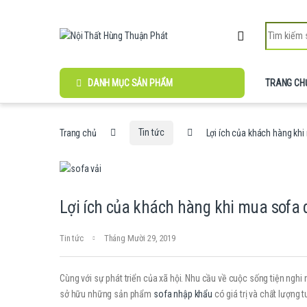
Skip to navigation
Skip to content
Search for:
DANH MỤC SẢN PHẨM
TRANG CH
Trang chủ
Tin tức
Lợi ích của khách hàng khi
Lợi ích của khách hàng khi mua sofa 
Tin tức
Tháng Mười 29, 2019
Cùng với sự phát triển của xã hội. Nhu cầu về cuộc sống tiện ng
sở hữu những sản phẩm
sofa nhập khẩu
có giá trị và chất lượng t