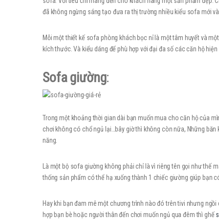
sofa. Với tiêu chí mang đến cho khách hàng một sản phẩm đẹp. Ch
đã không ngừng sáng tạo đưa ra thị trường nhiều kiểu sofa mới và
Mỗi một thiết kế sofa phòng khách bọc nỉ là một tâm huyết và một
kích thước. Và kiểu dáng để phù hợp với đại đa số các căn hộ hiện 
Sofa giường
:
Trong một khoảng thời gian dài bạn muốn mua cho căn hộ của mìn
chơi không có chổ ngủ lại…bây giờ thì không còn nữa, Những băn
năng.
Là một bộ sofa giường không phải chỉ là vì riêng tên gọi như thế
thống sản phẩm có thể hạ xuống thành 1 chiếc giường giúp bạn có 
Hay khi bạn đam mê một chương trình nào đó trên tivi nhưng ngồi qu
hợp bạn bè hoặc người thân đến chơi muốn ngủ qua đêm thì ghế
s