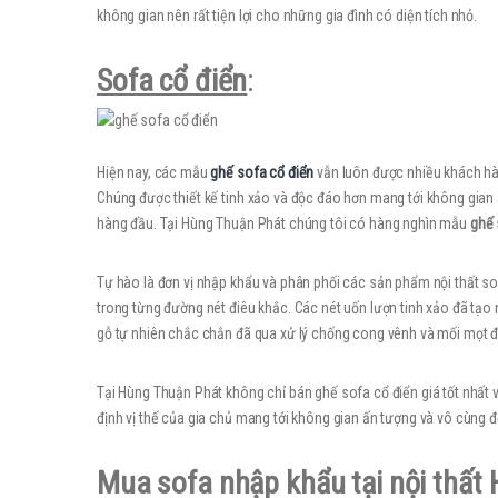
không gian nên rất tiện lợi cho những gia đình có diện tích nhỏ.
Sofa cổ điển
:
Hiện nay, các mẫu
ghế sofa cổ điển
vẫn luôn được nhiều khách hà
Chúng được thiết kế tinh xảo và độc đáo hơn mang tới không gian ấn
hàng đầu. Tại Hùng Thuận Phát chúng tôi có hàng nghìn mẫu
ghế 
Tự hào là đơn vị nhập khẩu và phân phối các sản phẩm nội thất sof
trong từng đường nét điêu khắc. Các nét uốn lượn tinh xảo đã tạo
gỗ tự nhiên chắc chắn đã qua xử lý chống cong vênh và mối mọt đ
Tại Hùng Thuận Phát không chỉ bán ghế sofa cổ điển giá tốt nhất và
định vị thế của gia chủ mang tới không gian ấn tượng và vô cùng 
Mua sofa nhập khẩu tại nội thất 