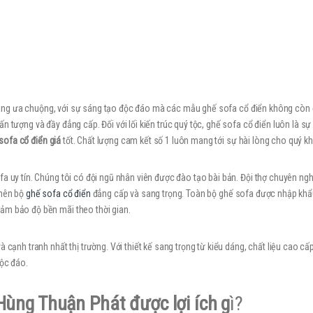
ng ưa chuộng, với sự sáng tạo độc đáo mà các mẫu ghế sofa cổ điển không còn 
 tượng và đầy đẳng cấp. Đối với lối kiến trúc quý tộc, ghế sofa cổ điển luôn là sự
sofa cổ điển giá
tốt. Chất lượng cam kết số 1 luôn mang tới sự hài lòng cho quý 
a uy tín. Chúng tôi có đội ngũ nhân viên được đào tạo bài bản. Đội thợ chuyên nghi
 nên bộ
ghế sofa cổ điển
đẳng cấp và sang trọng. Toàn bộ ghế sofa được nhập khẩ
ảm bảo độ bền mãi theo thời gian.
 cạnh tranh nhất thị trường. Với thiết kế sang trọng từ kiểu dáng, chất liệu cao c
độc đáo.
Hùng Thuận Phát được lợi ích g
ì?