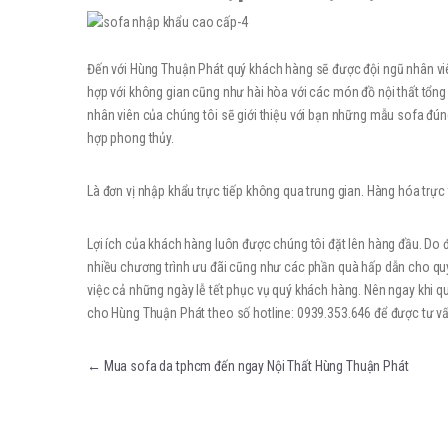
Đến với Hùng Thuận Phát quý khách hàng sẽ được đội ngũ nhân viê
hợp với không gian cũng như hài hòa với các món đồ nội thất tổn
nhân viên của chúng tôi sẽ giới thiệu với bạn những mẫu sofa đún
hợp phong thủy.
Là đơn vị nhập khẩu trực tiếp không qua trung gian. Hàng hóa trực 
Lợi ích của khách hàng luôn được chúng tôi đặt lên hàng đầu. Do
nhiều chương trình ưu đãi cũng như các phần quà hấp dẫn cho quý 
việc cả những ngày lễ tết phục vụ quý khách hàng. Nên ngay khi q
cho Hùng Thuận Phát theo số hotline: 0939.353.646 để được tư vấn 
Điều hướng bài viết
←
Mua sofa da tphcm đến ngay Nội Thất Hùng Thuận Phát