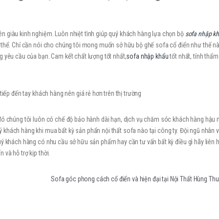
n giàu kinh nghiệm. Luôn nhiệt tình giúp quý khách hàng lựa chọn bộ
sofa nhập k
g thể. Chỉ cần nói cho chúng tôi mong muốn sở hữu bộ ghế sofa cổ điển như thế nà
g yêu cầu của bạn. Cam kết chất lượng tốt nhất,
sofa nhập khẩu
tốt nhất, tính thẩ
tiếp đến tay khách hàng nên giá rẻ hơn trên thị trường
 đó chúng tôi luôn có chế độ bảo hành dài hạn, dịch vụ chăm sóc khách hàng hậu 
khách hàng khi mua bất kỳ sản phẩn nội thất sofa nào tại công ty. Đội ngũ nhân 
uý khách hàng có nhu cầu sở hữu sản phẩm hay cần tư vấn bất kỳ điều gì hãy liên 
và hỗ trợ kịp thời.
Sofa góc phong cách cổ điển và hiện đại tại Nội Thất Hùng T