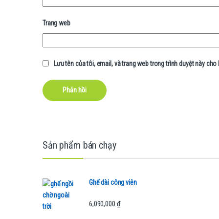
Trang web
Lưu tên của tôi, email, và trang web trong trình duyệt này cho l
B
Sản phẩm bán chạy
r
a
Ghế dài công viên
n
6,090,000
₫