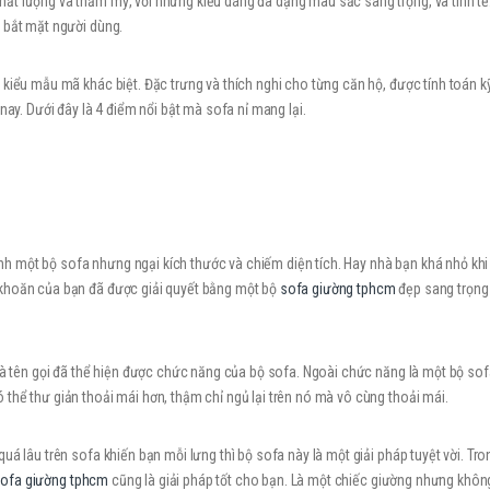
ất lượng và thẩm mỹ, với những kiểu dáng đa dạng màu sắc sang trọng, và tinh tế
 bắt mặt người dùng.
 kiểu mẫu mã khác biệt. Đặc trưng và thích nghi cho từng căn hộ, được tính toán k
nay. Dưới đây là 4 điểm nổi bật mà sofa nỉ mang lại.
h một bộ sofa nhưng ngại kích thước và chiếm diện tích. Hay nhà bạn khá nhỏ kh
 khoăn của bạn đã được giải quyết bằng một bộ
sofa giường tphcm
đẹp sang trọng 
 mà tên gọi đã thể hiện được chức năng của bộ sofa. Ngoài chức năng là một bộ sof
thể thư giản thoải mái hơn, thậm chỉ ngủ lại trên nó mà vô cùng thoải mái.
á lâu trên sofa khiến bạn mỗi lưng thì bộ sofa này là một giải pháp tuyệt vời. Tro
ofa giường tphcm
cũng là giải pháp tốt cho bạn. Là một chiếc giường nhưng khô