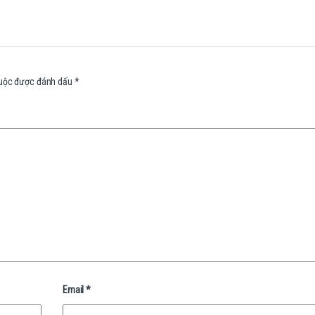
buộc được đánh dấu
*
Email
*