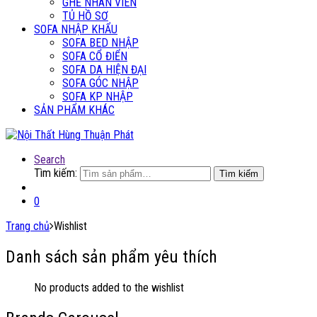
GHẾ NHÂN VIÊN
TỦ HỒ SƠ
SOFA NHẬP KHẨU
SOFA BED NHẬP
SOFA CỔ ĐIỂN
SOFA DA HIỆN ĐẠI
SOFA GÓC NHẬP
SOFA KP NHẬP
SẢN PHẨM KHÁC
Search
Tìm kiếm:
Tìm kiếm
0
Trang chủ
Wishlist
Danh sách sản phẩm yêu thích
No products added to the wishlist