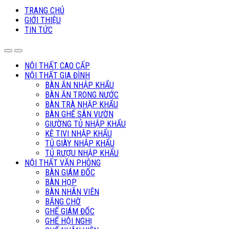
TRANG CHỦ
GIỚI THIỆU
TIN TỨC
NỘI THẤT CAO CẤP
NỘI THẤT GIA ĐÌNH
BÀN ĂN NHẬP KHẨU
BÀN ĂN TRONG NƯỚC
BÀN TRÀ NHẬP KHẨU
BÀN GHẾ SÂN VƯỜN
GIƯỜNG TỦ NHẬP KHẨU
KỆ TIVI NHẬP KHẨU
TỦ GIÀY NHẬP KHẨU
TỦ RƯỢU NHẬP KHẨU
NỘI THẤT VĂN PHÒNG
BÀN GIÁM ĐỐC
BÀN HỌP
BÀN NHÂN VIÊN
BĂNG CHỜ
GHẾ GIÁM ĐỐC
GHẾ HỘI NGHỊ