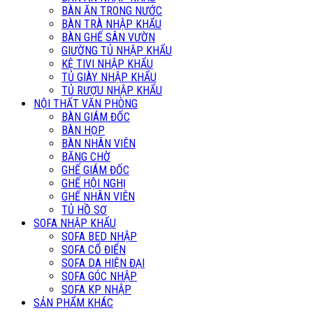
BÀN ĂN TRONG NƯỚC
BÀN TRÀ NHẬP KHẨU
BÀN GHẾ SÂN VƯỜN
GIƯỜNG TỦ NHẬP KHẨU
KỆ TIVI NHẬP KHẨU
TỦ GIÀY NHẬP KHẨU
TỦ RƯỢU NHẬP KHẨU
NỘI THẤT VĂN PHÒNG
BÀN GIÁM ĐỐC
BÀN HỌP
BÀN NHÂN VIÊN
BĂNG CHỜ
GHẾ GIÁM ĐỐC
GHẾ HỘI NGHỊ
GHẾ NHÂN VIÊN
TỦ HỒ SƠ
SOFA NHẬP KHẨU
SOFA BED NHẬP
SOFA CỔ ĐIỂN
SOFA DA HIỆN ĐẠI
SOFA GÓC NHẬP
SOFA KP NHẬP
SẢN PHẨM KHÁC