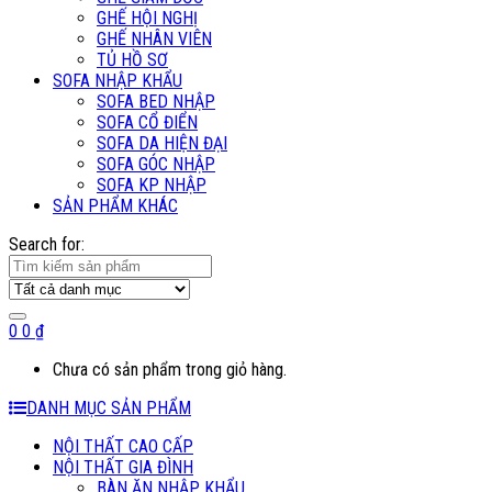
GHẾ HỘI NGHỊ
GHẾ NHÂN VIÊN
TỦ HỒ SƠ
SOFA NHẬP KHẨU
SOFA BED NHẬP
SOFA CỔ ĐIỂN
SOFA DA HIỆN ĐẠI
SOFA GÓC NHẬP
SOFA KP NHẬP
SẢN PHẨM KHÁC
Search for:
0
0
₫
Chưa có sản phẩm trong giỏ hàng.
DANH MỤC SẢN PHẨM
NỘI THẤT CAO CẤP
NỘI THẤT GIA ĐÌNH
BÀN ĂN NHẬP KHẨU