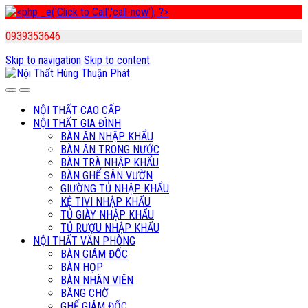
0939353646
Skip to navigation
Skip to content
NỘI THẤT CAO CẤP
NỘI THẤT GIA ĐÌNH
BÀN ĂN NHẬP KHẨU
BÀN ĂN TRONG NƯỚC
BÀN TRÀ NHẬP KHẨU
BÀN GHẾ SÂN VƯỜN
GIƯỜNG TỦ NHẬP KHẨU
KỆ TIVI NHẬP KHẨU
TỦ GIÀY NHẬP KHẨU
TỦ RƯỢU NHẬP KHẨU
NỘI THẤT VĂN PHÒNG
BÀN GIÁM ĐỐC
BÀN HỌP
BÀN NHÂN VIÊN
BĂNG CHỜ
GHẾ GIÁM ĐỐC