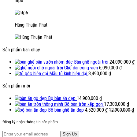
htp6
Hùng Thuận Phát
Sản phẩm bán chạy
Bàn ghế ngoài trời
24,090,000
₫
Ghế dài công viên
6,090,000
₫
Mẫu tủ kính hiện đại
8,490,000
₫
Sản phẩm mới
Bộ bàn ăn đẹp
14,900,000
₫
Bộ bàn tròn xếp gọn
17,300,000
₫
Bộ bàn ghế ăn đẹp
4,520,000
₫
12,900,000
₫
Đăng ký nhận thông tin sản phẩm
Sign Up