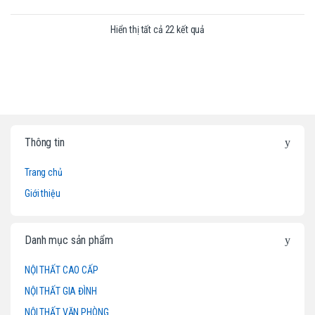
Hiển thị tất cả 22 kết quả
B
Thông tin
r
Trang chủ
a
Giới thiệu
n
d
Danh mục sản phẩm
s
NỘI THẤT CAO CẤP
NỘI THẤT GIA ĐÌNH
C
NỘI THẤT VĂN PHÒNG