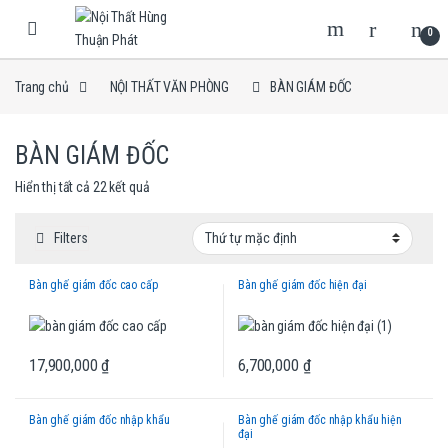
Skip to navigation
Skip to content
0
Trang chủ
NỘI THẤT VĂN PHÒNG
BÀN GIÁM ĐỐC
BÀN GIÁM ĐỐC
Hiển thị tất cả 22 kết quả
Filters
Bàn ghế giám đốc cao cấp
Bàn ghế giám đốc hiện đại
17,900,000
₫
6,700,000
₫
Bàn ghế giám đốc nhập khẩu
Bàn ghế giám đốc nhập khẩu hiện
đại