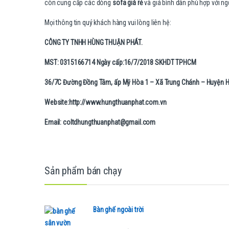
còn cung cấp các dòng
sofa giá rẻ
và giá bình dân phù hợp với ng
Mọi thông tin quý khách hàng vui lòng liên hệ:
CÔNG TY TNHH HÙNG THUẬN PHÁT.
MST: 0315166714 Ngày cấp:16/7/2018 SKHDT TPHCM
36/7C Đường Đồng Tâm, ấp Mỹ Hòa 1 – Xã Trung Chánh – Huyện 
Website:http://www.hungthuanphat.com.vn
Email: coltdhungthuanphat@gmail.com
B
Sản phẩm bán chạy
r
a
Bàn ghế ngoài trời
n