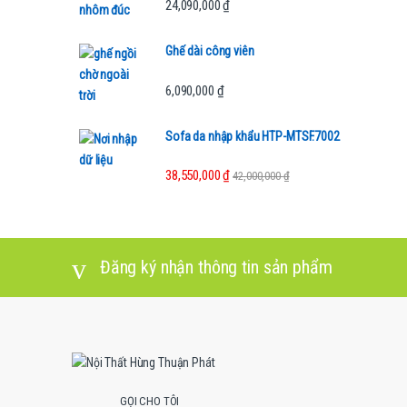
24,090,000
₫
d
Ghế dài công viên
s
6,090,000
₫
C
Sofa da nhập khẩu HTP-MTSF.7002
a
r
38,550,000
₫
42,000,000
₫
o
u
Đăng ký nhận thông tin sản phẩm
s
e
l
GỌI CHO TÔI