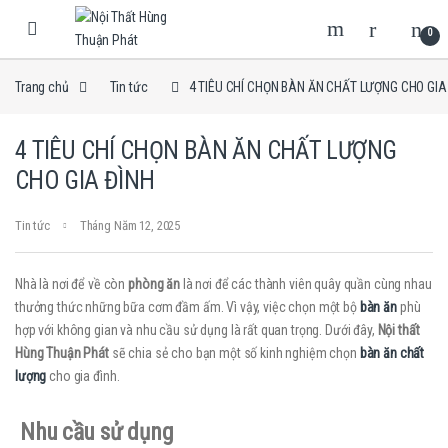
Skip to navigation
Skip to content
0
Trang chủ
Tin tức
4 TIÊU CHÍ CHỌN BÀN ĂN CHẤT LƯỢNG CHO GIA
4 TIÊU CHÍ CHỌN BÀN ĂN CHẤT LƯỢNG
CHO GIA ĐÌNH
Tin tức
Tháng Năm 12, 2025
Nhà là nơi để về còn
phòng ăn
là nơi để các thành viên quây quần cùng nhau
thưởng thức những bữa cơm đầm ấm. Vì vậy, việc chọn một bộ
bàn ăn
phù
hợp với không gian và nhu cầu sử dụng là rất quan trọng. Dưới đây,
Nội thất
Hùng Thuận Phát
sẽ chia sẻ cho bạn một số kinh nghiệm chọn
bàn ăn chất
lượng
cho gia đình.
Nhu cầu sử dụng