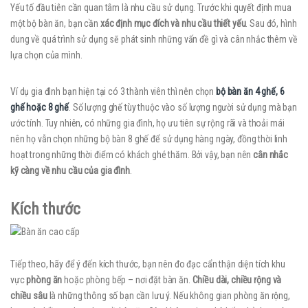
Yếu tố đầu tiên cần quan tâm là nhu cầu sử dụng. Trước khi quyết định mua
một bộ bàn ăn, bạn cần
xác định mục đích và nhu cầu thiết yếu
. Sau đó, hình
dung về quá trình sử dụng sẽ phát sinh những vấn đề gì và cân nhắc thêm về
lựa chọn của mình.
Ví dụ gia đình bạn hiện tại có 3 thành viên thì nên chọn
bộ bàn ăn 4 ghế, 6
ghế hoặc 8 ghế
. Số lượng ghế tùy thuộc vào số lượng người sử dụng mà bạn
ước tính. Tuy nhiên, có những gia đình, họ ưu tiên sự rộng rãi và thoải mái
nên họ vẫn chọn những bộ bàn 8 ghế để sử dụng hàng ngày, đồng thời linh
hoạt trong những thời điểm có khách ghé thăm. Bởi vậy, bạn nên
cân nhắc
kỹ càng về nhu cầu của gia đình
.
Kích thước
Tiếp theo, hãy để ý đến kích thước, bạn nên đo đạc cẩn thận diện tích khu
vực
phòng ăn
hoặc phòng bếp – nơi đặt bàn ăn.
Chiều dài, chiều rộng và
chiều sâu
là những thông số bạn cần lưu ý. Nếu không gian phòng ăn rộng,