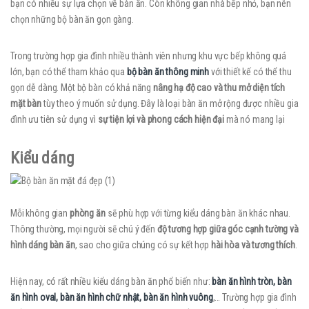
bạn có nhiều sự lựa chọn về bàn ăn. Còn không gian nhà bếp nhỏ, bạn nên
chọn những bộ bàn ăn gọn gàng.
Trong trường hợp gia đình nhiều thành viên nhưng khu vực bếp không quá
lớn, bạn có thể tham khảo qua
bộ bàn ăn thông minh
với thiết kế có thể thu
gọn dễ dàng. Một bộ bàn có khả năng
nâng hạ độ cao và thu mở diện tích
mặt bàn
tùy theo ý muốn sử dụng. Đây là loại bàn ăn mở rộng được nhiều gia
đình ưu tiên sử dụng vì
sự tiện lợi và phong cách hiện đại
mà nó mang lại
Kiểu dáng
Mỗi không gian
phòng ăn
sẽ phù hợp với từng kiểu dáng bàn ăn khác nhau.
Thông thường, mọi người sẽ chú ý đến
độ tương hợp giữa góc cạnh tường và
hình dáng bàn ăn
, sao cho giữa chúng có sự kết hợp
hài hòa và tương thích
.
Hiện nay, có rất nhiều kiểu dáng bàn ăn phổ biến như:
bàn ăn hình tròn, bàn
ăn hình oval, bàn ăn hình chữ nhật, bàn ăn hình vuông
,… Trường hợp gia đình