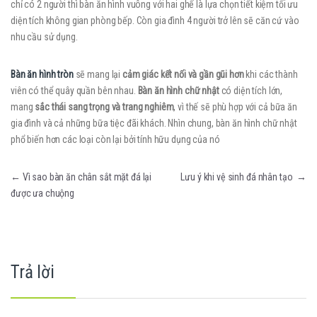
chỉ có 2 người thì bàn ăn hình vuông với hai ghế là lựa chọn tiết kiệm tối ưu
diện tích không gian phòng bếp. Còn gia đình 4 người trở lên sẽ căn cứ vào
nhu cầu sử dụng.
Bàn ăn hình tròn
sẽ mang lại
cảm giác kết nối và gần gũi hơn
khi các thành
viên có thể quây quần bên nhau.
Bàn ăn hình chữ nhật
có diện tích lớn,
mang
sắc thái sang trọng và trang nghiêm
, vì thế sẽ phù hợp với cả bữa ăn
gia đình và cả những bữa tiệc đãi khách. Nhìn chung, bàn ăn hình chữ nhật
phổ biến hơn các loại còn lại bởi tính hữu dụng của nó
Điều hướng bài viết
←
Vì sao bàn ăn chân sắt mặt đá lại
Lưu ý khi vệ sinh đá nhân tạo
→
được ưa chuộng
Trả lời