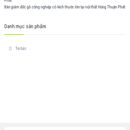
Bàn giám đốc gỗ công nghiệp có kích thước lớn tại nội thất Hùng Thuận Phát
Danh mục sản phẩm
Tin tức
B