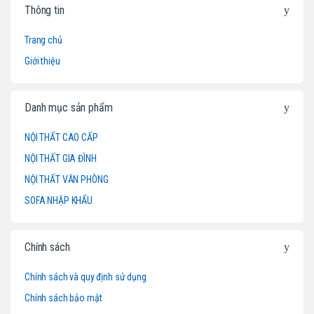
Thông tin
r
Trang chủ
a
Giới thiệu
n
d
Danh mục sản phẩm
s
NỘI THẤT CAO CẤP
NỘI THẤT GIA ĐÌNH
C
NỘI THẤT VĂN PHÒNG
a
SOFA NHẬP KHẨU
r
o
Chính sách
u
Chính sách và quy định sử dụng
Chính sách bảo mật
s