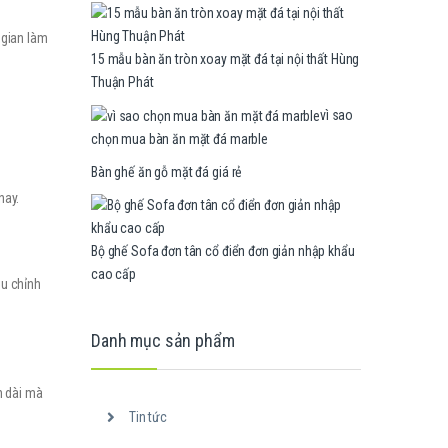
 gian làm
15 mẫu bàn ăn tròn xoay mặt đá tại nội thất Hùng
Thuận Phát
vì sao
chọn mua bàn ăn mặt đá marble
Bàn ghế ăn gỗ mặt đá giá rẻ
nay.
Bộ ghế Sofa đơn tân cổ điển đơn giản nhập khẩu
cao cấp
ều chỉnh
Danh mục sản phẩm
n dài mà
Tin tức