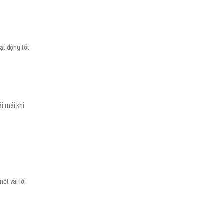
ạt động tốt
i mái khi
ột vài lời