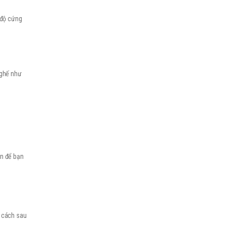
 độ cứng
 ghế như
ản để bạn
g cách sau