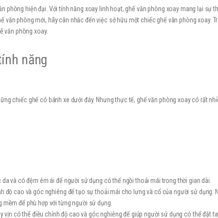
n phòng hiện đại. Với tính năng xoay linh hoạt, ghế văn phòng xoay mang lại sự th
hế văn phòng mới, hãy cân nhắc đến việc sở hữu một chiếc ghế văn phòng xoay. T
hế văn phòng xoay.
tính năng
hững chiếc ghế có bánh xe dưới đáy. Nhưng thực tế, ghế văn phòng xoay có rất nhiề
da và có đệm êm ái để người sử dụng có thể ngồi thoải mái trong thời gian dài.
h độ cao và góc nghiêng để tạo sự thoải mái cho lưng và cổ của người sử dụng. N
g mềm để phù hợp với từng người sử dụng.
 vịn có thể điều chỉnh độ cao và góc nghiêng để giúp người sử dụng có thể đặt tay 