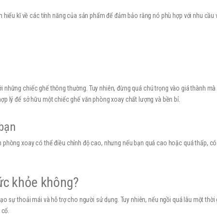
m hiểu kĩ về các tính năng của sản phẩm để đảm bảo rằng nó phù hợp với nhu cầu 
ới những chiếc ghế thông thường. Tuy nhiên, đừng quá chú trọng vào giá thành mà
ợp lý để sở hữu một chiếc ghế văn phòng xoay chất lượng và bền bỉ.
 bạn
n phòng xoay có thể điều chỉnh độ cao, nhưng nếu bạn quá cao hoặc quá thấp, có
ức khỏe không?
ạo sự thoải mái và hỗ trợ cho người sử dụng. Tuy nhiên, nếu ngồi quá lâu một thời 
 cổ.