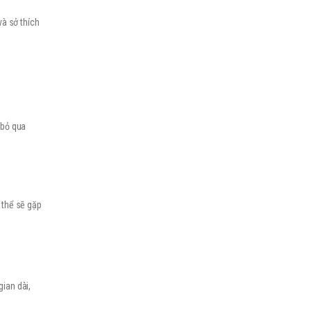
và sở thích
 bỏ qua
 thể sẽ gặp
gian dài,