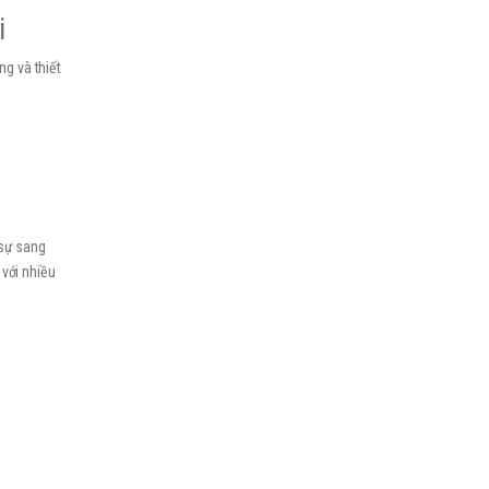
i
ng và thiết
 sự sang
 với nhiều