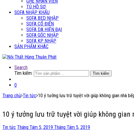
GHẾ NHÂN VIÊN
TỦ HỒ SƠ
SOFA NHẬP KHẨU
SOFA BED NHẬP
SOFA CỔ ĐIỂN
SOFA DA HIỆN ĐẠI
SOFA GÓC NHẬP
SOFA KP NHẬP
SẢN PHẨM KHÁC
Search
Tìm kiếm:
Tìm kiếm
0
Trang chủ
Tin tức
10 ý tưởng lưu trữ tuyệt vời giúp không gian nhà 
10 ý tưởng lưu trữ tuyệt vời giúp không gia
Tin tức
Tháng Tám 5, 2019
Tháng Tám 5, 2019