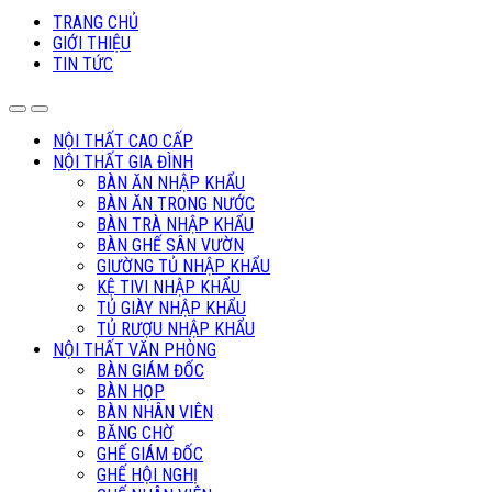
TRANG CHỦ
GIỚI THIỆU
TIN TỨC
NỘI THẤT CAO CẤP
NỘI THẤT GIA ĐÌNH
BÀN ĂN NHẬP KHẨU
BÀN ĂN TRONG NƯỚC
BÀN TRÀ NHẬP KHẨU
BÀN GHẾ SÂN VƯỜN
GIƯỜNG TỦ NHẬP KHẨU
KỆ TIVI NHẬP KHẨU
TỦ GIÀY NHẬP KHẨU
TỦ RƯỢU NHẬP KHẨU
NỘI THẤT VĂN PHÒNG
BÀN GIÁM ĐỐC
BÀN HỌP
BÀN NHÂN VIÊN
BĂNG CHỜ
GHẾ GIÁM ĐỐC
GHẾ HỘI NGHỊ