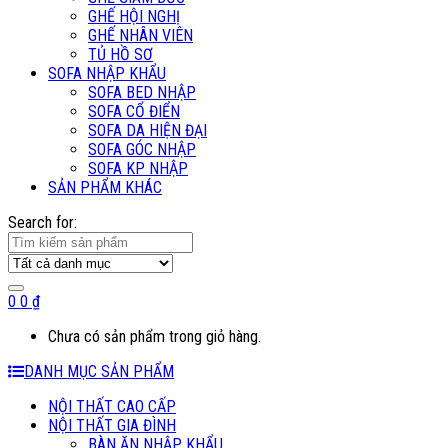
GHẾ HỘI NGHỊ
GHẾ NHÂN VIÊN
TỦ HỒ SƠ
SOFA NHẬP KHẨU
SOFA BED NHẬP
SOFA CỔ ĐIỂN
SOFA DA HIỆN ĐẠI
SOFA GÓC NHẬP
SOFA KP NHẬP
SẢN PHẨM KHÁC
Search for:
0
0
₫
Chưa có sản phẩm trong giỏ hàng.
DANH MỤC SẢN PHẨM
NỘI THẤT CAO CẤP
NỘI THẤT GIA ĐÌNH
BÀN ĂN NHẬP KHẨU