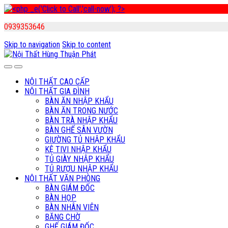
0939353646
Skip to navigation
Skip to content
NỘI THẤT CAO CẤP
NỘI THẤT GIA ĐÌNH
BÀN ĂN NHẬP KHẨU
BÀN ĂN TRONG NƯỚC
BÀN TRÀ NHẬP KHẨU
BÀN GHẾ SÂN VƯỜN
GIƯỜNG TỦ NHẬP KHẨU
KỆ TIVI NHẬP KHẨU
TỦ GIÀY NHẬP KHẨU
TỦ RƯỢU NHẬP KHẨU
NỘI THẤT VĂN PHÒNG
BÀN GIÁM ĐỐC
BÀN HỌP
BÀN NHÂN VIÊN
BĂNG CHỜ
GHẾ GIÁM ĐỐC