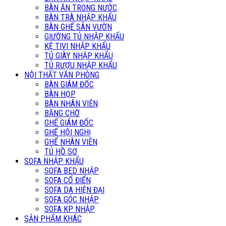
BÀN ĂN TRONG NƯỚC
BÀN TRÀ NHẬP KHẨU
BÀN GHẾ SÂN VƯỜN
GIƯỜNG TỦ NHẬP KHẨU
KỆ TIVI NHẬP KHẨU
TỦ GIÀY NHẬP KHẨU
TỦ RƯỢU NHẬP KHẨU
NỘI THẤT VĂN PHÒNG
BÀN GIÁM ĐỐC
BÀN HỌP
BÀN NHÂN VIÊN
BĂNG CHỜ
GHẾ GIÁM ĐỐC
GHẾ HỘI NGHỊ
GHẾ NHÂN VIÊN
TỦ HỒ SƠ
SOFA NHẬP KHẨU
SOFA BED NHẬP
SOFA CỔ ĐIỂN
SOFA DA HIỆN ĐẠI
SOFA GÓC NHẬP
SOFA KP NHẬP
SẢN PHẨM KHÁC