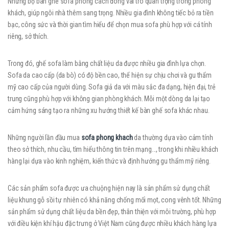
Những bộ bàn ghế sofa phong cách đóng vai trò quan trọng trong phòng
khách, giúp ngôi nhà thêm sang trọng. Nhiều gia đình không tiếc bỏ ra tiền
bạc, công sức và thời gian tìm hiểu để chọn mua sofa phù hợp với cá tính
riêng, sở thích.
Trong đó, ghế sofa làm bằng chất liệu da được nhiều gia đình lựa chọn.
Sofa da cao cấp (da bò) có độ bền cao, thể hiện sự chịu chơi và gu thẩm
mỹ cao cấp của người dùng. Sofa giả da với màu sắc đa dạng, hiện đại, trẻ
trung cũng phù hợp với không gian phòng khách. Mỗi một dòng da lại tạo
cảm hứng sáng tạo ra những xu hướng thiết kế bàn ghế sofa khác nhau.
Những người lần đầu mua
sofa phong khach
da thường dựa vào cảm tính
theo sở thích, nhu cầu, tìm hiểu thông tin trên mạng…, trong khi nhiều khách
hàng lại dựa vào kinh nghiệm, kiến thức và định hướng gu thẩm mỹ riêng.
Các sản phẩm sofa được ưa chuộng hiện nay là sản phẩm sử dụng chất
liệu khung gỗ sồi tự nhiên có khả năng chống mối mọt, cong vênh tốt. Những
sản phẩm sử dụng chất liệu da bền đẹp, thân thiện với môi trường, phù hợp
với điều kiện khí hậu đặc trưng ở Việt Nam cũng được nhiều khách hàng lựa