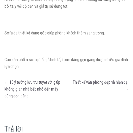
bò Italy với độ bền và giá trị sử dụng tốt.
Sofa da thiết kế dạng góc giúp phòng khách thêm sang trọng.
Các sản phẩm sofa phối gỗ tinh tế, form dáng gọn gàng được nhiều gia đình
lựa chọn.
Điều hướng bài viết
←
10 ý tưởng lưu trữ tuyệt vời giúp
Thiết kế văn phòng đẹp và hiện đại
không gian nhà bếp nhỏ đến mấy
→
cũng gọn gàng
Trả lời