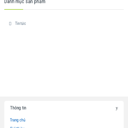
Danh mục sản phẩm
Tin tức
B
Thông tin
r
Trang chủ
a