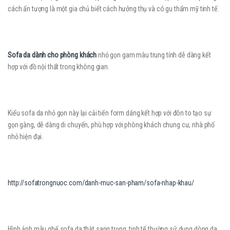
cách ấn tượng là một gia chủ biết cách hưởng thụ và có gu thẩm mỹ tinh tế.
Sofa da dành cho phòng khách
nhỏ gọn gam màu trung tính dễ dàng kết
hợp với đồ nội thất trong không gian.
Kiểu sofa da nhỏ gọn này lại cải tiến form dáng kết hợp với đôn to tạo sự
gọn gàng, dễ dàng di chuyển, phù hợp với phòng khách chung cư, nhà phố
nhỏ hiện đại.
http://sofatrongnuoc.com/danh-muc-san-pham/sofa-nhap-khau/
Hình ảnh mẫu ghế sofa da thật sang trọng, tinh tế thường sử dụng dòng da