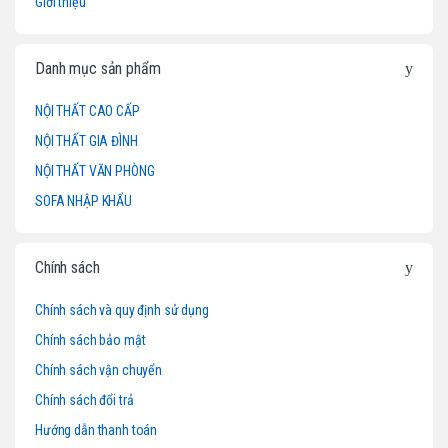
Giới thiệu
n
d
Danh mục sản phẩm
s
NỘI THẤT CAO CẤP
NỘI THẤT GIA ĐÌNH
C
NỘI THẤT VĂN PHÒNG
a
SOFA NHẬP KHẨU
r
o
Chính sách
u
Chính sách và quy định sử dụng
Chính sách bảo mật
s
Chính sách vận chuyển
e
Chính sách đổi trả
l
Hướng dẫn thanh toán