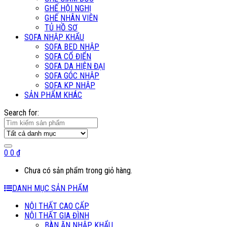
GHẾ HỘI NGHỊ
GHẾ NHÂN VIÊN
TỦ HỒ SƠ
SOFA NHẬP KHẨU
SOFA BED NHẬP
SOFA CỔ ĐIỂN
SOFA DA HIỆN ĐẠI
SOFA GÓC NHẬP
SOFA KP NHẬP
SẢN PHẨM KHÁC
Search for:
0
0
₫
Chưa có sản phẩm trong giỏ hàng.
DANH MỤC SẢN PHẨM
NỘI THẤT CAO CẤP
NỘI THẤT GIA ĐÌNH
BÀN ĂN NHẬP KHẨU