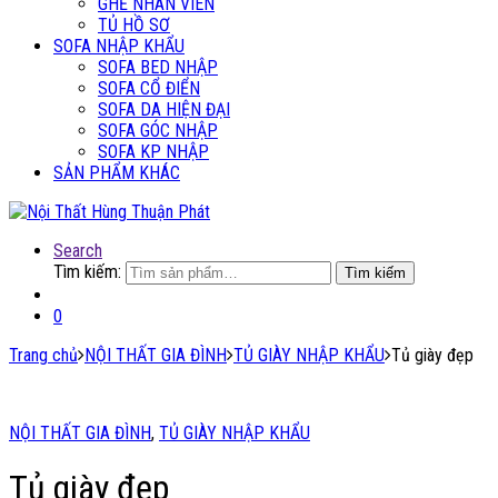
GHẾ NHÂN VIÊN
TỦ HỒ SƠ
SOFA NHẬP KHẨU
SOFA BED NHẬP
SOFA CỔ ĐIỂN
SOFA DA HIỆN ĐẠI
SOFA GÓC NHẬP
SOFA KP NHẬP
SẢN PHẨM KHÁC
Search
Tìm kiếm:
Tìm kiếm
0
Trang chủ
NỘI THẤT GIA ĐÌNH
TỦ GIÀY NHẬP KHẨU
Tủ giày đẹp
NỘI THẤT GIA ĐÌNH
,
TỦ GIÀY NHẬP KHẨU
Tủ giày đẹp