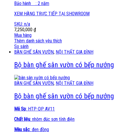
Bảo hành : 2 năm
XEM HÀNG TRỰC TIẾP TẠI SHOWROOM
SKU: n/a
7,250,000
₫
Mua hàng
Thêm danh sách yêu thích
So sánh
BÀN GHẾ SÂN VƯỜN
,
NỘI THẤT GIA ĐÌNH
Bộ bàn ghế sân vườn có bếp nướng
BÀN GHẾ SÂN VƯỜN
,
NỘI THẤT GIA ĐÌNH
Bộ bàn ghế sân vườn có bếp nướng
Mã Sp
: HTP-DP AV11
Chất liệu
: nhôm đúc sơn tỉnh điện
Màu sắc
: đen đồng