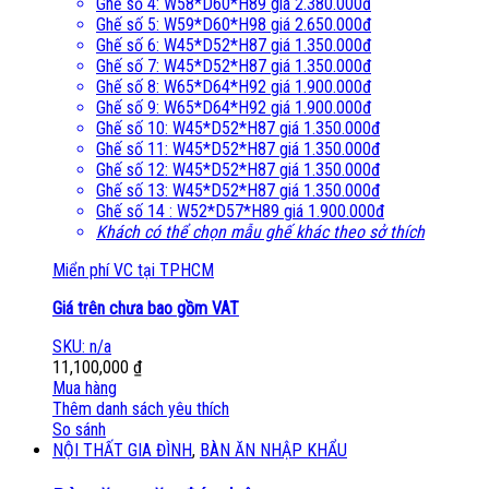
Ghế số 4: W58*D60*H89 giá 2.380.000đ
Ghế số 5: W59*D60*H98 giá 2.650.000đ
Ghế số 6: W45*D52*H87 giá 1.350.000đ
Ghế số 7: W45*D52*H87 giá 1.350.000đ
Ghế số 8: W65*D64*H92 giá 1.900.000đ
Ghế số 9: W65*D64*H92 giá 1.900.000đ
Ghế số 10: W45*D52*H87 giá 1.350.000đ
Ghế số 11: W45*D52*H87 giá 1.350.000đ
Ghế số 12: W45*D52*H87 giá 1.350.000đ
Ghế số 13: W45*D52*H87 giá 1.350.000đ
Ghế số 14 : W52*D57*H89 giá 1.900.000đ
Khách có thể chọn mẫu ghế khác theo sở thích
Miển phí VC tại TPHCM
Giá trên chưa bao gồm VAT
SKU: n/a
11,100,000
₫
Mua hàng
Thêm danh sách yêu thích
So sánh
NỘI THẤT GIA ĐÌNH
,
BÀN ĂN NHẬP KHẨU