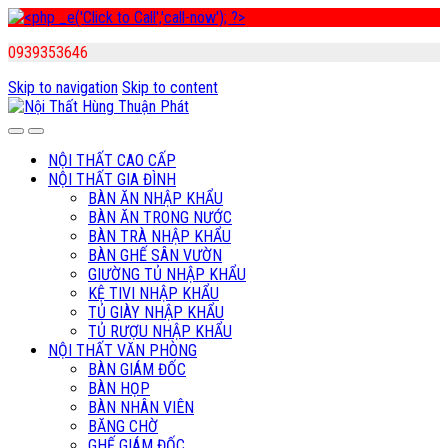
0939353646
Skip to navigation
Skip to content
NỘI THẤT CAO CẤP
NỘI THẤT GIA ĐÌNH
BÀN ĂN NHẬP KHẨU
BÀN ĂN TRONG NƯỚC
BÀN TRÀ NHẬP KHẨU
BÀN GHẾ SÂN VƯỜN
GIƯỜNG TỦ NHẬP KHẨU
KỆ TIVI NHẬP KHẨU
TỦ GIÀY NHẬP KHẨU
TỦ RƯỢU NHẬP KHẨU
NỘI THẤT VĂN PHÒNG
BÀN GIÁM ĐỐC
BÀN HỌP
BÀN NHÂN VIÊN
BĂNG CHỜ
GHẾ GIÁM ĐỐC