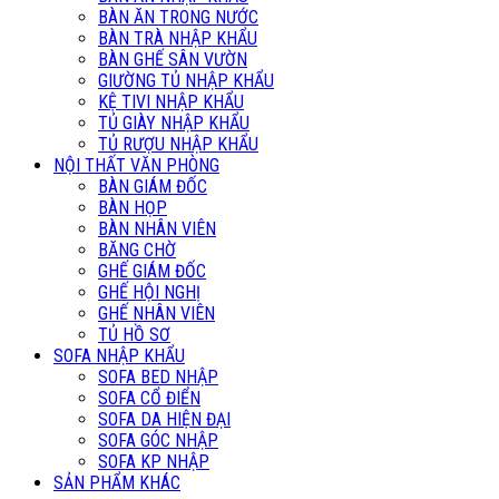
BÀN ĂN TRONG NƯỚC
BÀN TRÀ NHẬP KHẨU
BÀN GHẾ SÂN VƯỜN
GIƯỜNG TỦ NHẬP KHẨU
KỆ TIVI NHẬP KHẨU
TỦ GIÀY NHẬP KHẨU
TỦ RƯỢU NHẬP KHẨU
NỘI THẤT VĂN PHÒNG
BÀN GIÁM ĐỐC
BÀN HỌP
BÀN NHÂN VIÊN
BĂNG CHỜ
GHẾ GIÁM ĐỐC
GHẾ HỘI NGHỊ
GHẾ NHÂN VIÊN
TỦ HỒ SƠ
SOFA NHẬP KHẨU
SOFA BED NHẬP
SOFA CỔ ĐIỂN
SOFA DA HIỆN ĐẠI
SOFA GÓC NHẬP
SOFA KP NHẬP
SẢN PHẨM KHÁC