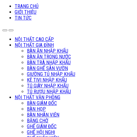
TRANG CHỦ
GIỚI THIỆU
TIN TỨC
NỘI THẤT CAO CẤP
NỘI THẤT GIA ĐÌNH
BÀN ĂN NHẬP KHẨU
BÀN ĂN TRONG NƯỚC
BÀN TRÀ NHẬP KHẨU
BÀN GHẾ SÂN VƯỜN
GIƯỜNG TỦ NHẬP KHẨU
KỆ TIVI NHẬP KHẨU
TỦ GIÀY NHẬP KHẨU
TỦ RƯỢU NHẬP KHẨU
NỘI THẤT VĂN PHÒNG
BÀN GIÁM ĐỐC
BÀN HỌP
BÀN NHÂN VIÊN
BĂNG CHỜ
GHẾ GIÁM ĐỐC
GHẾ HỘI NGHỊ