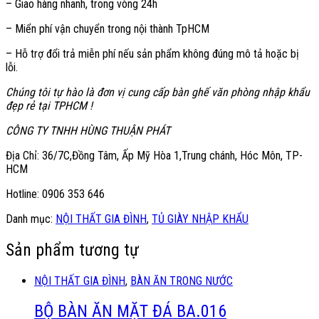
– Giao hàng nhanh, trong vòng 24h
– Miển phí vận chuyển trong nội thành TpHCM
– Hỗ trợ đổi trả miễn phí nếu sản phẩm không đúng mô tả hoặc bị
lỗi.
Chúng tôi tự hào là đơn vị cung cấp bàn ghế văn phòng nhập khẩu
đẹp rẻ tại TPHCM !
CÔNG TY TNHH HÙNG THUẬN PHÁT
Địa Chỉ: 36/7C,Đồng Tâm, Ấp Mỹ Hòa 1,Trung chánh, Hóc Môn, TP-
HCM
Hotline: 0906 353 646
Danh mục:
NỘI THẤT GIA ĐÌNH
,
TỦ GIÀY NHẬP KHẨU
Sản phẩm tương tự
NỘI THẤT GIA ĐÌNH
,
BÀN ĂN TRONG NƯỚC
BỘ BÀN ĂN MẶT ĐÁ BA.016