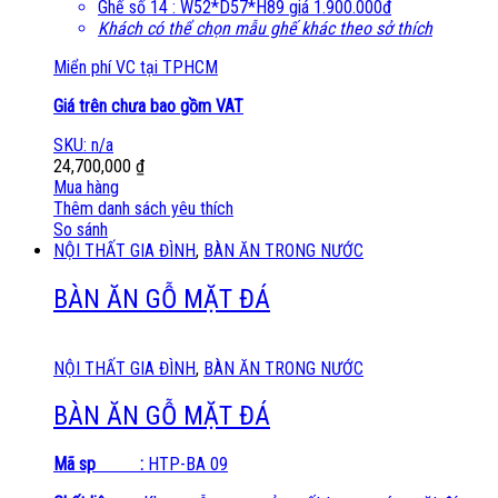
Ghế số 14 : W52*D57*H89 giá 1.900.000đ
Khách có thể chọn mẫu ghế khác theo sở thích
Miển phí VC tại TPHCM
Giá trên chưa bao gồm VAT
SKU: n/a
24,700,000
₫
Mua hàng
Thêm danh sách yêu thích
So sánh
NỘI THẤT GIA ĐÌNH
,
BÀN ĂN TRONG NƯỚC
BÀN ĂN GỖ MẶT ĐÁ
NỘI THẤT GIA ĐÌNH
,
BÀN ĂN TRONG NƯỚC
BÀN ĂN GỖ MẶT ĐÁ
Mã sp :
HTP-BA 09