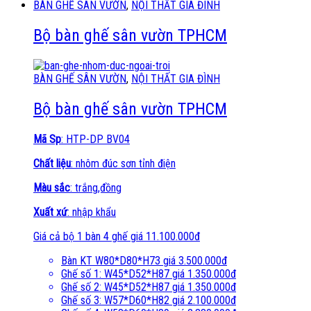
BÀN GHẾ SÂN VƯỜN
,
NỘI THẤT GIA ĐÌNH
Bộ bàn ghế sân vườn TPHCM
BÀN GHẾ SÂN VƯỜN
,
NỘI THẤT GIA ĐÌNH
Bộ bàn ghế sân vườn TPHCM
Mã Sp
: HTP-DP BV04
Chất liệu
: nhôm đúc sơn tỉnh điện
Màu sắc
: trắng,đồng
Xuất xứ
: nhập khẩu
Giá cả bộ 1 bàn 4 ghế giá 11.100.000đ
Bàn KT W80*D80*H73 giá 3.500.000đ
Ghế số 1: W45*D52*H87 giá 1.350.000đ
Ghế số 2: W45*D52*H87 giá 1.350.000đ
Ghế số 3: W57*D60*H82 giá 2.100.000đ