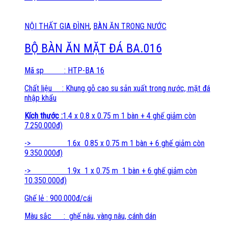
NỘI THẤT GIA ĐÌNH
,
BÀN ĂN TRONG NƯỚC
BỘ BÀN ĂN MẶT ĐÁ BA.016
Mã sp : HTP-BA 16
Chất liệu : Khung gỗ cao su sản xuất trong nước, mặt đá
nhập khẩu
Kích thước :
1.4 x 0.8 x 0.75 m 1 bàn + 4 ghế giảm còn
7.250.000đ)
-> 1.6x 0.85 x 0.75 m 1 bàn + 6 ghế giảm còn
9.350.000đ)
-> 1.9x 1 x 0.75 m 1 bàn + 6 ghế giảm còn
10.350.000đ)
Ghế lẻ : 900.000đ/cái
Màu sắc : ghế nâu, vàng nâu, cánh dán