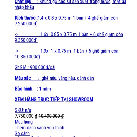
Chất liệu :
Khung gỗ cao su sản xuất trong nước, mặt đá
nhập khẩu
Kích thước :
1.4 x 0.8 x 0.75 m 1 bàn + 4 ghế giảm còn
7.250.000đ)
-> 1.6x 0.85 x 0.75 m 1 bàn + 6 ghế giảm còn
9.350.000đ)
-> 1.9x 1 x 0.75 m 1 bàn + 6 ghế giảm còn
10.350.000đ)
Ghế lẻ : 900.000đ/cái
Màu sắc :
ghế nâu, vàng nâu, cánh dán
Bảo hành : 1
năm
XEM HÀNG TRỰC TIẾP TẠI SHOWROOM
SKU: n/a
7,750,000
₫
10,490,000
₫
Mua hàng
Thêm danh sách yêu thích
So sánh