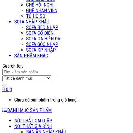
GHẾ HỘI NGHỊ
GHẾ NHÂN VIÊN
TỦ HỒ SƠ
SOFA NHẬP KHẨU
SOFA BED NHẬP
SOFA CỔ ĐIỂN
SOFA DA HIỆN ĐẠI
SOFA GÓC NHẬP
SOFA KP NHẬP
SẢN PHẨM KHÁC
Search for:
0
0
₫
Chưa có sản phẩm trong giỏ hàng.
DANH MỤC SẢN PHẨM
NỘI THẤT CAO CẤP
NỘI THẤT GIA ĐÌNH
BÀN ĂN NHẬP KHẨU