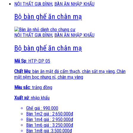
NỘI THẤT GIA ĐÌNH
,
BÀN ĂN NHẬP KHẨU
Bộ bàn ghế ăn chân mạ
NỘI THẤT GIA ĐÌNH
,
BÀN ĂN NHẬP KHẨU
Bộ bàn ghế ăn chân mạ
Mã Sp
: HTP-DP 05
Chất liệu
: bàn ăn mặt đá cẩm thạch, chân sắt mạ vàng, Chân
mặt nệm bọc nhung nỉ, chân mạ vàng
Màu sắc
: trắng đồng
Xuất xứ
: nhập khẩu
Ghế giá : 990.000
Bàn 1m2 giá : 2.650.000đ
Bàn 1m4 giá : 2.950.000đ
Bàn 1m6 giá : 3.250.000đ
Bàn 1m8 giá :3.500.000đ