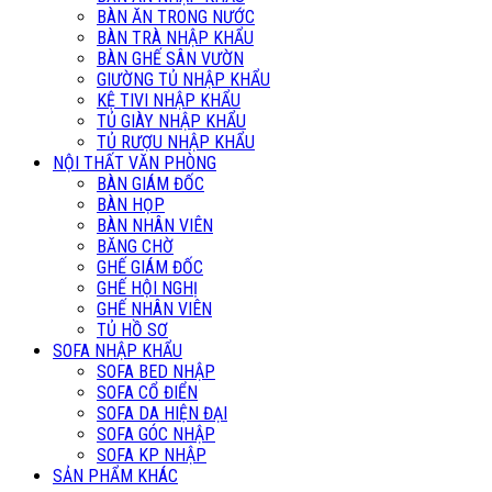
BÀN ĂN TRONG NƯỚC
BÀN TRÀ NHẬP KHẨU
BÀN GHẾ SÂN VƯỜN
GIƯỜNG TỦ NHẬP KHẨU
KỆ TIVI NHẬP KHẨU
TỦ GIÀY NHẬP KHẨU
TỦ RƯỢU NHẬP KHẨU
NỘI THẤT VĂN PHÒNG
BÀN GIÁM ĐỐC
BÀN HỌP
BÀN NHÂN VIÊN
BĂNG CHỜ
GHẾ GIÁM ĐỐC
GHẾ HỘI NGHỊ
GHẾ NHÂN VIÊN
TỦ HỒ SƠ
SOFA NHẬP KHẨU
SOFA BED NHẬP
SOFA CỔ ĐIỂN
SOFA DA HIỆN ĐẠI
SOFA GÓC NHẬP
SOFA KP NHẬP
SẢN PHẨM KHÁC