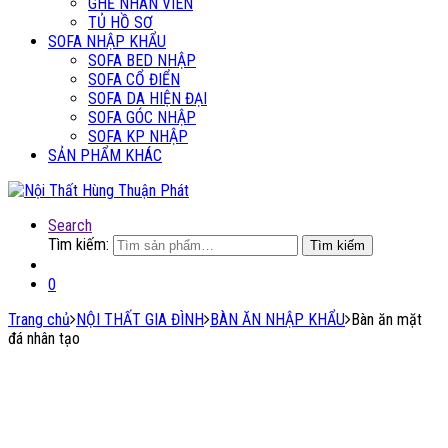
GHẾ NHÂN VIÊN
TỦ HỒ SƠ
SOFA NHẬP KHẨU
SOFA BED NHẬP
SOFA CỔ ĐIỂN
SOFA DA HIỆN ĐẠI
SOFA GÓC NHẬP
SOFA KP NHẬP
SẢN PHẨM KHÁC
Search
Tìm kiếm:
Tìm kiếm
0
Trang chủ
NỘI THẤT GIA ĐÌNH
BÀN ĂN NHẬP KHẨU
Bàn ăn mặt
đá nhân tạo