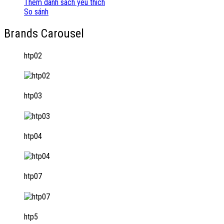
Thêm danh sách yêu thích
So sánh
Brands Carousel
htp02
htp03
htp04
htp07
htp5