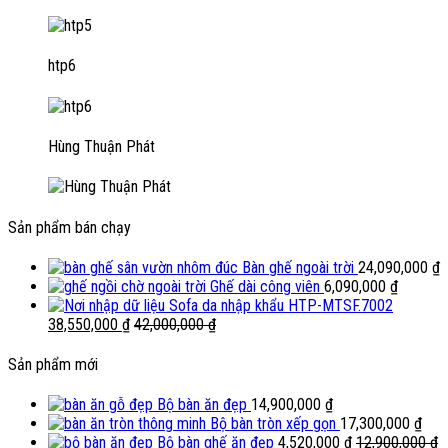
htp6
Hùng Thuận Phát
Sản phẩm bán chạy
Bàn ghế ngoài trời
24,090,000
₫
Ghế dài công viên
6,090,000
₫
Sofa da nhập khẩu HTP-MTSF.7002
38,550,000
₫
42,000,000
₫
Sản phẩm mới
Bộ bàn ăn đẹp
14,900,000
₫
Bộ bàn tròn xếp gọn
17,300,000
₫
Bộ bàn ghế ăn đẹp
4,520,000
₫
12,900,000
₫