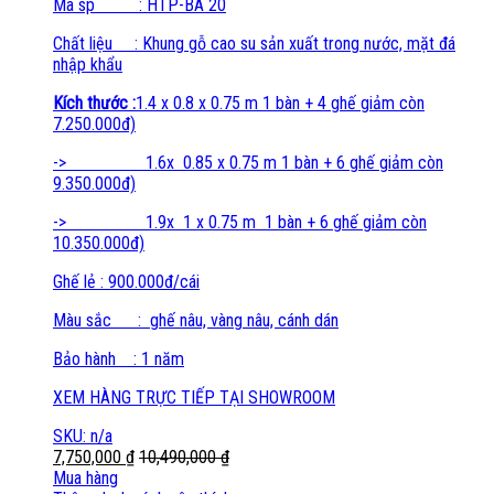
Mã sp : HTP-BA 20
Chất liệu : Khung gỗ cao su sản xuất trong nước, mặt đá
nhập khẩu
Kích thước :
1.4 x 0.8 x 0.75 m 1 bàn + 4 ghế giảm còn
7.250.000đ)
-> 1.6x 0.85 x 0.75 m 1 bàn + 6 ghế giảm còn
9.350.000đ)
-> 1.9x 1 x 0.75 m 1 bàn + 6 ghế giảm còn
10.350.000đ)
Ghế lẻ : 900.000đ/cái
Màu sắc : ghế nâu, vàng nâu, cánh dán
Bảo hành : 1 năm
XEM HÀNG TRỰC TIẾP TẠI SHOWROOM
SKU: n/a
7,750,000
₫
10,490,000
₫
Mua hàng