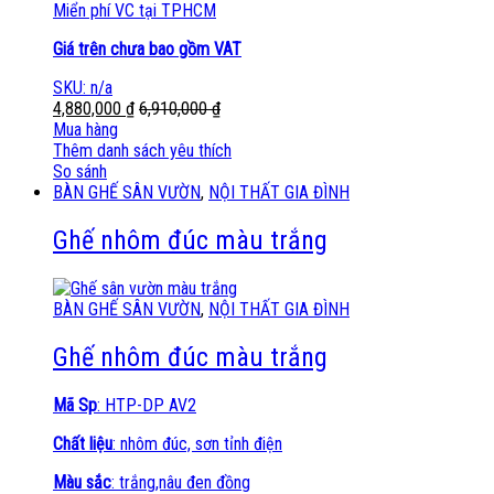
Miển phí VC tại TPHCM
Giá trên chưa bao gồm VAT
SKU: n/a
4,880,000
₫
6,910,000
₫
Mua hàng
Thêm danh sách yêu thích
So sánh
BÀN GHẾ SÂN VƯỜN
,
NỘI THẤT GIA ĐÌNH
Ghế nhôm đúc màu trắng
BÀN GHẾ SÂN VƯỜN
,
NỘI THẤT GIA ĐÌNH
Ghế nhôm đúc màu trắng
Mã Sp
: HTP-DP AV2
Chất liệu
: nhôm đúc, sơn tỉnh điện
Màu sắc
: trắng,nâu đen đồng