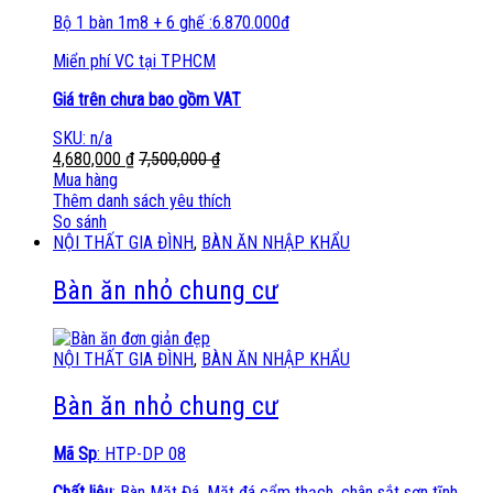
Bộ 1 bàn 1m8 + 6 ghế :6.870.000đ
Miển phí VC tại TPHCM
Giá trên chưa bao gồm VAT
SKU: n/a
4,680,000
₫
7,500,000
₫
Mua hàng
Thêm danh sách yêu thích
So sánh
NỘI THẤT GIA ĐÌNH
,
BÀN ĂN NHẬP KHẨU
Bàn ăn nhỏ chung cư
NỘI THẤT GIA ĐÌNH
,
BÀN ĂN NHẬP KHẨU
Bàn ăn nhỏ chung cư
Mã Sp
: HTP-DP 08
Chất liệu
: Bàn Mặt Đá. Mặt đá cẩm thạch, chân sắt sơn tĩnh