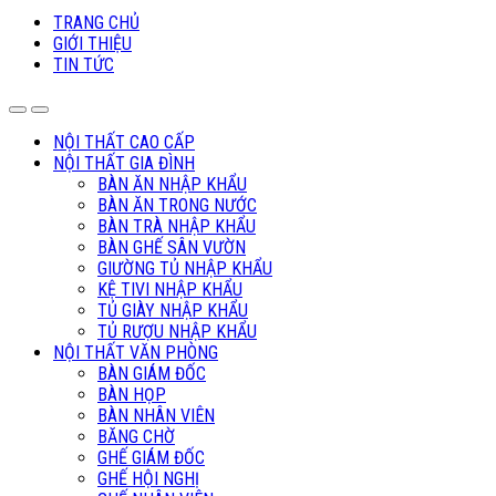
TRANG CHỦ
GIỚI THIỆU
TIN TỨC
NỘI THẤT CAO CẤP
NỘI THẤT GIA ĐÌNH
BÀN ĂN NHẬP KHẨU
BÀN ĂN TRONG NƯỚC
BÀN TRÀ NHẬP KHẨU
BÀN GHẾ SÂN VƯỜN
GIƯỜNG TỦ NHẬP KHẨU
KỆ TIVI NHẬP KHẨU
TỦ GIÀY NHẬP KHẨU
TỦ RƯỢU NHẬP KHẨU
NỘI THẤT VĂN PHÒNG
BÀN GIÁM ĐỐC
BÀN HỌP
BÀN NHÂN VIÊN
BĂNG CHỜ
GHẾ GIÁM ĐỐC
GHẾ HỘI NGHỊ