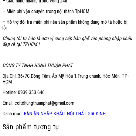
– Giao hàng nhanh, trong vòng 24h
– Miển phí vận chuyển trong nội thành TpHCM
– Hỗ trợ đổi trả miễn phí nếu sản phẩm không đúng mô tả hoặc bị
lỗi.
Chúng tôi tự hào là đơn vị cung cấp bàn ghế văn phòng nhập khẩu
đẹp rẻ tại TPHCM !
CÔNG TY TNHH HÙNG THUẬN PHÁT
Địa Chỉ: 36/7C,Đồng Tâm, Ấp Mỹ Hòa 1,Trung chánh, Hóc Môn, TP-
HCM
Hotline: 0939 353 646
Email: coltdhungthuanphat@gmail.com
Danh mục:
BÀN ĂN NHẬP KHẨU
,
NỘI THẤT GIA ĐÌNH
Sản phẩm tương tự