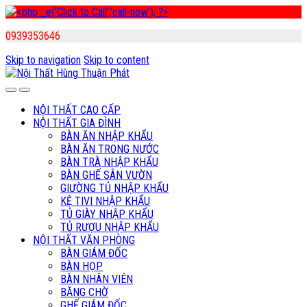
0939353646
Skip to navigation
Skip to content
NỘI THẤT CAO CẤP
NỘI THẤT GIA ĐÌNH
BÀN ĂN NHẬP KHẨU
BÀN ĂN TRONG NƯỚC
BÀN TRÀ NHẬP KHẨU
BÀN GHẾ SÂN VƯỜN
GIƯỜNG TỦ NHẬP KHẨU
KỆ TIVI NHẬP KHẨU
TỦ GIÀY NHẬP KHẨU
TỦ RƯỢU NHẬP KHẨU
NỘI THẤT VĂN PHÒNG
BÀN GIÁM ĐỐC
BÀN HỌP
BÀN NHÂN VIÊN
BĂNG CHỜ
GHẾ GIÁM ĐỐC