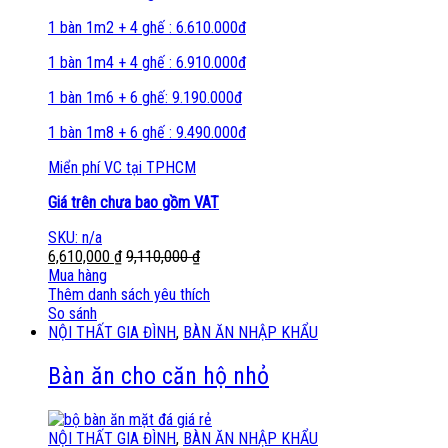
1 bàn 1m2 + 4 ghế : 6.610.000đ
1 bàn 1m4 + 4 ghế : 6.910.000đ
1 bàn 1m6 + 6 ghế: 9.190.000đ
1 bàn 1m8 + 6 ghế : 9.490.000đ
Miển phí VC tại TPHCM
Giá trên chưa bao gồm VAT
SKU: n/a
6,610,000
₫
9,110,000
₫
Mua hàng
Thêm danh sách yêu thích
So sánh
NỘI THẤT GIA ĐÌNH
,
BÀN ĂN NHẬP KHẨU
Bàn ăn cho căn hộ nhỏ
NỘI THẤT GIA ĐÌNH
,
BÀN ĂN NHẬP KHẨU