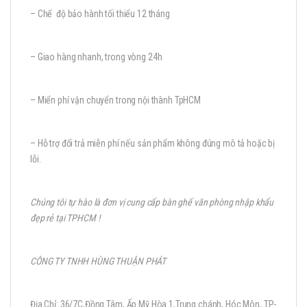
– Chế độ bảo hành tối thiểu 12 tháng
– Giao hàng nhanh, trong vòng 24h
– Miển phí vận chuyển trong nội thành TpHCM
– Hỗ trợ đổi trả miễn phí nếu sản phẩm không đúng mô tả hoặc bị
lỗi.
Chúng tôi tự hào là đơn vị cung cấp bàn ghế văn phòng nhập khẩu
đẹp rẻ tại TPHCM !
CÔNG TY TNHH HÙNG THUẬN PHÁT
Địa Chỉ: 36/7C,Đồng Tâm, Ấp Mỹ Hòa 1,Trung chánh, Hóc Môn, TP-