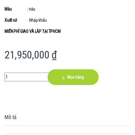
Màu
: nâu
Xuất xứ
: Nhập khẩu
MIỂN PHÍ GIAO VÀ LẮP TẠI TPHCM
21,950,000
₫
Quantity
Mua hàng
Mô tả