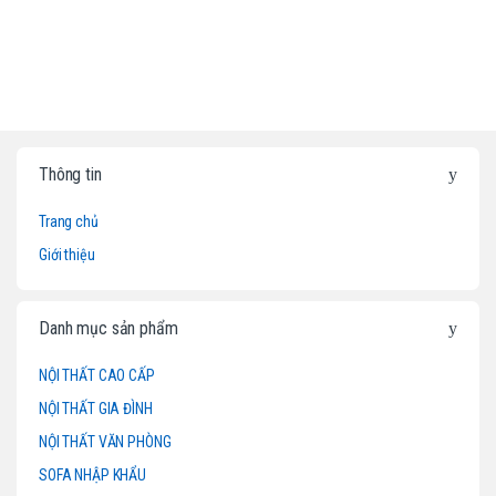
B
Thông tin
r
Trang chủ
a
Giới thiệu
n
d
Danh mục sản phẩm
s
NỘI THẤT CAO CẤP
NỘI THẤT GIA ĐÌNH
C
NỘI THẤT VĂN PHÒNG
a
SOFA NHẬP KHẨU