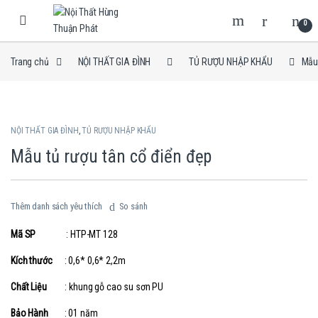
Skip to navigation
Skip to content
0
Trang chủ
NỘI THẤT GIA ĐÌNH
TỦ RƯỢU NHẬP KHẨU
Mẫu 
NỘI THẤT GIA ĐÌNH
,
TỦ RƯỢU NHẬP KHẨU
Mẫu tủ rượu tân cổ điển đẹp
Thêm danh sách yêu thích
So sánh
Mã SP
: HTP-MT 128
Kích thước
: 0,6* 0,6* 2,2m
Chất Liệu
: khung gỗ cao su sơn PU
Bảo Hành
: 01 năm