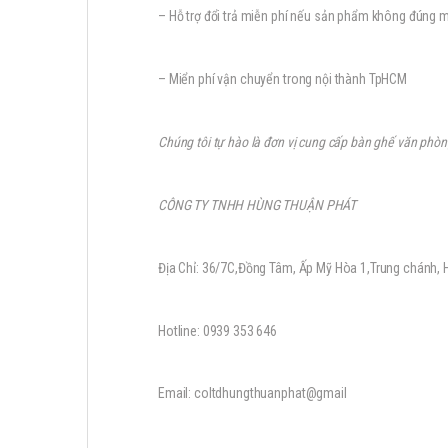
– Hỗ trợ đổi trả miễn phí nếu sản phẩm không đúng mô
– Miển phí vận chuyển trong nội thành TpHCM
Chúng tôi tự hào là đơn vị cung cấp bàn ghế văn phò
CÔNG TY TNHH HÙNG THUẬN PHÁT
Địa Chỉ: 36/7C,Đồng Tâm, Ấp Mỹ Hòa 1,Trung chánh
Hotline: 0939 353 646
Email: coltdhungthuanphat@gmail