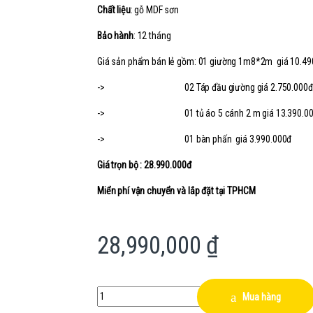
Chất liệu
: gỗ MDF sơn
Bảo hành
: 12 tháng
Giá sản phẩm bán lẻ gồm: 01 giường 1m8*2m giá 10.49
-> 02 Táp đầu giường giá 2.750.000đ
-> 01 tủ áo 5 cánh 2 m giá 13.390.00
-> 01 bàn phấn giá 3.990.000đ
Giá trọn bộ : 28.990.000đ
Miển phí vận chuyển và lắp đặt tại TPHCM
28,990,000
₫
Quantity
Mua hàng