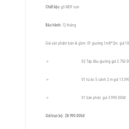
Chất liệu
: gỗ MDF sơn
Bảo hành
: 12 tháng
Giá sản phẩm bán lẻ gồm: 01 giường 1m8*2m giá 10
-> 02 Táp đầu giường giá 2.750.0
-> 01 tủ áo 5 cánh 2 m giá 13.390.
-> 01 bàn phấn giá 3.990.000đ
Giá trọn bộ : 28.990.000đ