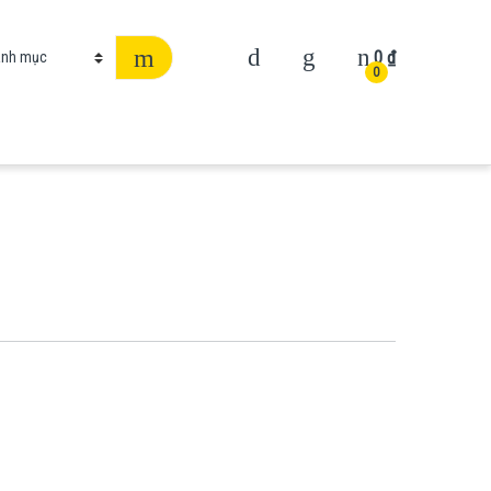
0
₫
0