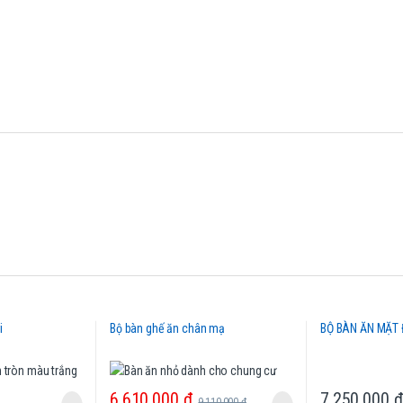
i
Bộ bàn ghế ăn chân mạ
BỘ BÀN ĂN MẶT 
6,610,000
₫
7,250,000
₫
9,110,000
₫