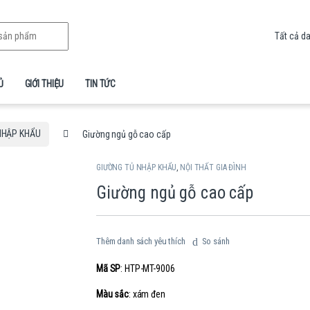
Ủ
GIỚI THIỆU
TIN TỨC
NHẬP KHẨU
Giường ngủ gỗ cao cấp
GIƯỜNG TỦ NHẬP KHẨU
,
NỘI THẤT GIA ĐÌNH
Giường ngủ gỗ cao cấp
Thêm danh sách yêu thích
So sánh
Mã SP
: HTP-MT-9006
Màu sắc
: xám đen