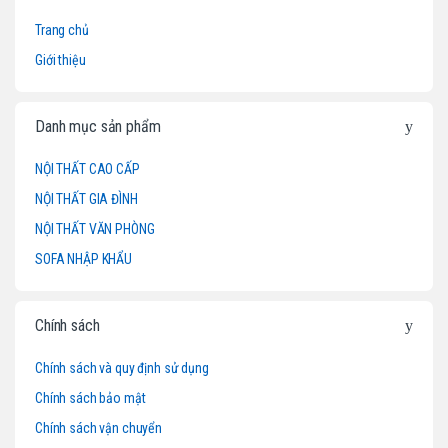
r
Trang chủ
a
Giới thiệu
n
d
Danh mục sản phẩm
s
NỘI THẤT CAO CẤP
NỘI THẤT GIA ĐÌNH
C
NỘI THẤT VĂN PHÒNG
a
SOFA NHẬP KHẨU
r
o
Chính sách
u
Chính sách và quy định sử dụng
Chính sách bảo mật
s
Chính sách vận chuyển
e