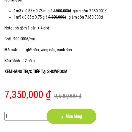
Kích thước :
1m3 x 0.85 x 0.75 m giá
8.900.000đ
giảm còn 7.350.000đ
1m5 x 0.85 x 0.75 giá
9.300.000đ
giảm còn 7.650.000đ
Note : bộ gồm 1 bàn + 4 ghế
Ghế : 900.000đ/cái
Màu sắc :
ghế nâu, vàng nâu, cánh dán
Bảo hành :
2 năm
XEM HÀNG TRỰC TIẾP TẠI SHOWROOM
7,350,000
₫
9,690,000
₫
Quantity
Mua hàng