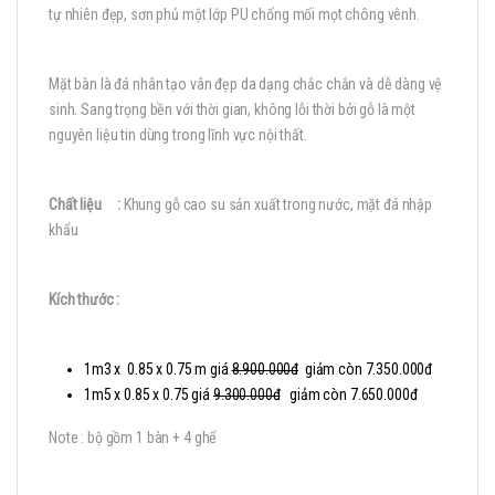
tự nhiên đẹp, sơn phủ một lớp PU chống mối mọt chông vênh.
Mặt bàn là đá nhân tạo vân đẹp da dạng chắc chắn và dễ dàng vệ
sinh. Sang trọng bền với thời gian, không lỗi thời bởi gỗ là một
nguyên liệu tin dùng trong lĩnh vực nội thất.
Chất liệu :
Khung gỗ cao su sản xuất trong nước, mặt đá nhập
khẩu
Kích thước :
1m3 x 0.85 x 0.75 m giá
8.900.000đ
giảm còn 7.350.000đ
1m5 x 0.85 x 0.75 giá
9.300.000đ
giảm còn 7.650.000đ
Note : bộ gồm 1 bàn + 4 ghế