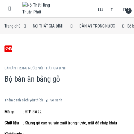
Skip to navigation
Skip to content
0
Trang chủ
NỘI THẤT GIA ĐÌNH
BÀN ĂN TRONG NƯỚC
Bộ 
-
24%
BÀN ĂN TRONG NƯỚC
,
NỘI THẤT GIA ĐÌNH
Bộ bàn ăn bằng gỗ
Thêm danh sách yêu thích
So sánh
Mã sp :
HTP-BA22
Chất liệu :
Khung gỗ cao su sản xuất trong nước, mặt đá nhập khẩu