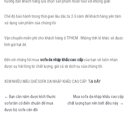
hướng dẫn khách hàng lựa chọn sản phẩm hoàn hảo với không gian.
Chế độ bảo hành trong thời gian lâu dài, từ 2-5 năm để khách hàng yên tâm
sử dụng sản phẩm của chúng tôi.
Vận chuyển miễn phí cho khách hàng ở TPHCM . Những tỉnh lẻ khác sẽ được
tính giá hạt dẻ.
Đến với chúng tôi mua
sofa da nhập khẩu
cao cấp
của bạn sẽ luôn nhận
được sự hài lòng từ chất lượng, giá cả và dịch vụ của chúng tôi
XEM NHIỀU MẤU GHẾ SOFA DA NHẬP KHẨU CAO CẤP:
TẠI ĐÂY
Điều hướng bài viết
←
Bạn cần nắm được kích thước
Mua sofa da nhập khẩu cao cấp
sofa tân cổ điển chuẩn để mua
chất lượng bạn nên biết điều này
→
được bộ sofa cân đối