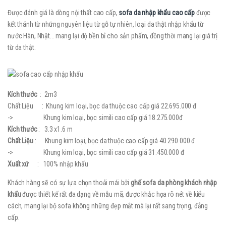
Được đánh giá là dòng nội thất cao cấp,
sofa da nhập khẩu cao cấp
được
kết thánh từ những nguyên liệu từ gỗ tự nhiên, loại da thật nhập khẩu từ
nước Hàn, Nhật… mang lại độ bền bỉ cho sản phẩm, đồng thời mang lại giá trị
từ da thật.
Kích thước
: 2m3
Chất Liệu : Khung kim loại, bọc da thuộc cao cấp giá 22.695.000 đ
-> Khung kim loại, bọc simili cao cấp giá 18.275.000đ
Kích thước
: 3.3 x1.6 m
Chất Liệu
: Khung kim loại, bọc da thuộc cao cấp giá 40.290.000 đ
-> Khung kim loại, bọc simili cao cấp giá 31.450.000 đ
Xuất xứ
: 100% nhập khẩu
Khách hàng sẽ có sự lựa chọn thoải mái bởi
ghế sofa da phòng khách nhập
khẩu
được thiết kế rất đa dạng về mẫu mã, được khắc họa rõ nét về kiểu
cách, mang lại bộ sofa không những đẹp mắt mà lại rất sang trọng, đẳng
cấp.