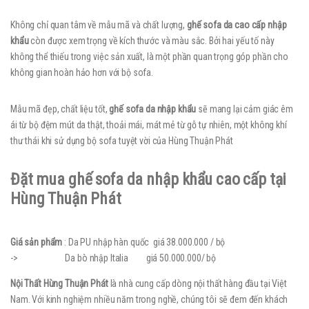
Không chỉ quan tâm về mẫu mã và chất lượng,
ghế sofa da cao cấp nhập
khẩu
còn được xem trọng về kích thước và màu sắc. Bởi hai yếu tố này
không thể thiếu trong việc sản xuất, là một phần quan trọng góp phần cho
không gian hoàn hảo hơn với bộ sofa.
Mẫu mã đẹp, chất liệu tốt,
ghế sofa da nhập khẩu
sẽ mang lại cảm giác êm
ái từ bộ đệm mút da thật, thoải mái, mát mẻ từ gỗ tự nhiên, một không khí
thư thái khi sử dụng bộ sofa tuyệt vời của Hùng Thuận Phát
Đặt mua ghế sofa da nhập khẩu cao cấp tại
Hùng Thuận Phát
Giá sản phẩm
: Da PU nhập hàn quốc giá 38.000.000 / bộ
-> Da bò nhập Italia giá 50.000.000/ bộ
Nội Thất Hùng Thuận Phát
là nhà cung cấp dòng nội thất hàng đầu tại Việt
Nam. Với kinh nghiệm nhiều năm trong nghề, chúng tôi sẽ đem đến khách