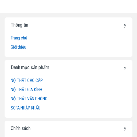
B
Thông tin
r
Trang chủ
a
Giới thiệu
n
d
Danh mục sản phẩm
s
NỘI THẤT CAO CẤP
NỘI THẤT GIA ĐÌNH
C
NỘI THẤT VĂN PHÒNG
a
SOFA NHẬP KHẨU
r
o
Chính sách