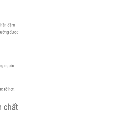
 phần đệm
thường được
ừng người
c rỡ hơn.
n chất