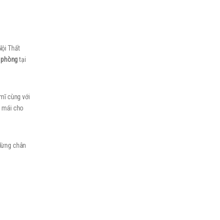
ội Thất
n phòng
tại
t
mĩ cùng với
i mái cho
 dừng chân