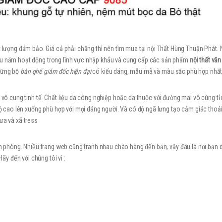
ợng đảm bảo. Giá cả phải chăng thì nên tìm mua tại nội Thất Hùng Thuận Phát. N
iều năm hoạt động trong lĩnh vực nhập khẩu và cung cấp các sản phẩm
nội thất vă
những bộ
bàn ghế giám đốc hiện đại
có kiểu dáng, mẫu mã và màu sắc phù hợp nhấ
cung tinh tế. Chất liệu da công nghiệp hoặc da thuộc với đường mai vô cùng tỉ 
cao lên xuống phù hợp với mọi dáng người. Và có độ ngã lưng tạo cảm giác thoả
ưa và xã tress
 văn phòng. Nhiều trang web cũng tranh nhau chào hàng đến bạn, vậy đâu là nơi bạn
y đến với chúng tôi vì :