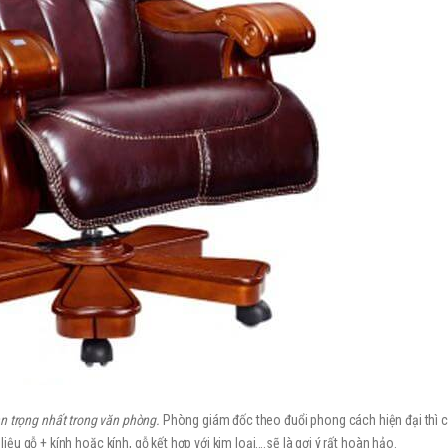
an trọng nhất trong văn phòng.
Phòng giám đốc theo đuổi phong cách hiện đại thì 
u gỗ + kính hoặc kính, gỗ kết hợp với kim loại….sẽ là gợi ý rất hoàn hảo.