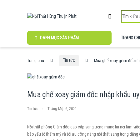
Skip to navigation
Skip to content
Search for:
DANH MỤC SẢN PHẨM
TRANG CH
Trang chủ
Tin tức
Mua ghế xoay giám đốc nhậ
Mua ghế xoay giám đốc nhập khẩu uy 
Tin tức
Tháng Một 6, 2020
Nội thất phòng Giám đốc cao cấp sang trọng mang lại nơi làm việ
bảo yếu tố thẩm mỹ và tối ưu công năng nội thất sang trọng đẳng 