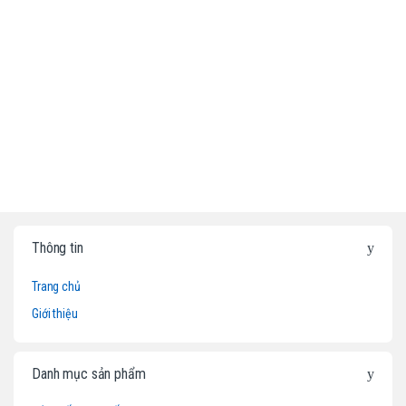
B
Thông tin
r
Trang chủ
a
Giới thiệu
n
d
Danh mục sản phẩm