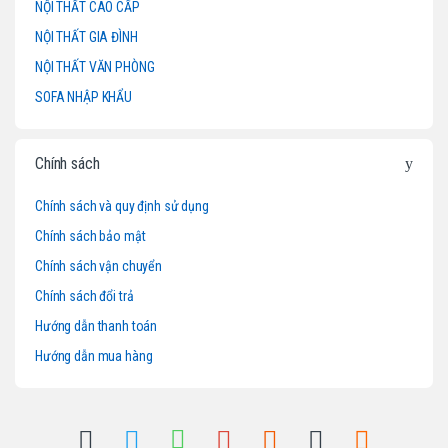
s
NỘI THẤT CAO CẤP
NỘI THẤT GIA ĐÌNH
C
NỘI THẤT VĂN PHÒNG
a
SOFA NHẬP KHẨU
r
o
Chính sách
u
Chính sách và quy định sử dụng
Chính sách bảo mật
s
Chính sách vận chuyển
e
Chính sách đổi trả
l
Hướng dẫn thanh toán
Hướng dẫn mua hàng