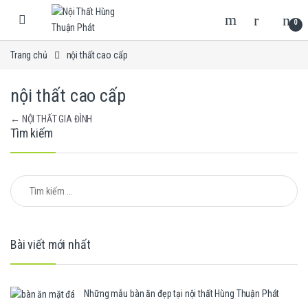
Skip to navigation
Skip to content
0
Trang chủ
nội thất cao cấp
nội thất cao cấp
Điều hướng bài viết
←
NỘI THẤT GIA ĐÌNH
Tìm kiếm
Tìm kiếm cho:
Bài viết mới nhất
Những mẫu bàn ăn đẹp tại nội thất Hùng Thuận Phát