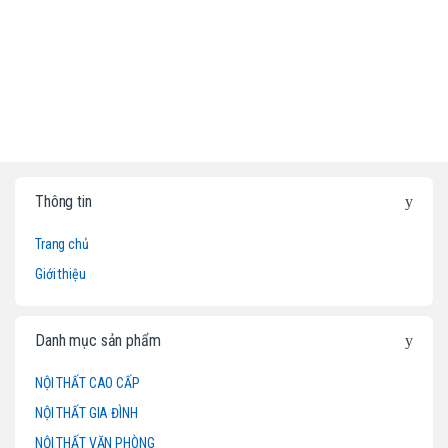
B
Thông tin
r
Trang chủ
a
Giới thiệu
n
d
Danh mục sản phẩm
s
NỘI THẤT CAO CẤP
NỘI THẤT GIA ĐÌNH
C
NỘI THẤT VĂN PHÒNG