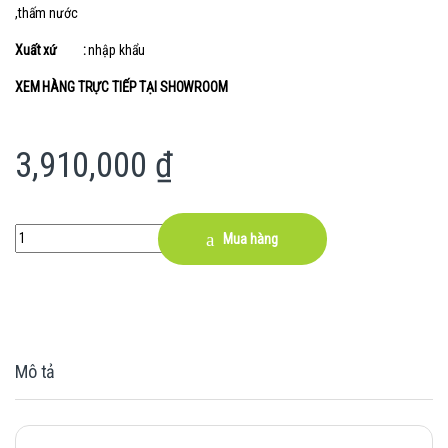
,thấm nước
Xuất xứ :
nhập khẩu
XEM HÀNG TRỰC TIẾP TẠI SHOWROOM
3,910,000
₫
Quantity
Mua hàng
Mô tả