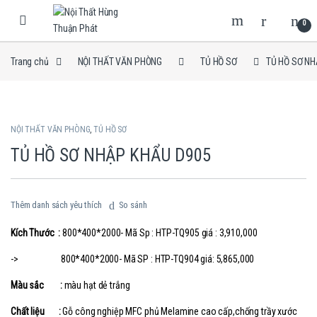
Skip to navigation
Skip to content
0
Trang chủ
NỘI THẤT VĂN PHÒNG
TỦ HỒ SƠ
TỦ HỒ SƠ NH
NỘI THẤT VĂN PHÒNG
,
TỦ HỒ SƠ
TỦ HỒ SƠ NHẬP KHẨU D905
Thêm danh sách yêu thích
So sánh
Kích Thước :
800*400*2000- Mã Sp : HTP-TQ905 giá : 3,910,000
-> 800*400*2000- Mã SP : HTP-TQ904 giá: 5,865,000
Màu sắc :
màu hạt dẻ trắng
Chất liệu :
Gỗ công nghiệp MFC phủ Melamine cao cấp,chống trầy xước