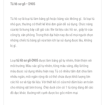
Tủ hồ sơ gỗ – D905
Tủ hồ sợ là loại tủ làm bằng gỗ hoặc bằng sắc không gỉ… là loại tủ
nhỏ gọn, thường có thiết kế khá đơn giản dễ sử dụng. Chức năng
của kệ là trưng bày cất giữ các file tài liệu các hồ sơ , giấy tờ của
công ty, văn phòng. Trong thời đại hiện nay đa số mọi người chọn
những chiếc tủ bằng gỗ vừa tiện ích lại sử dụng được lâu, không
bị gỉ…
Loại
tủ hồ sơ gỗ-D905
được làm bằng gỗ tự nhiên, thân thiện với
môi trường. Màu sắc gỗ tự nhiên, tông màu sáng, đây là tông
màu được sử dụng nhiều hiện nay. Tủ có nhiều tấm đợt chia làm
nhiều ngăn, mỗi ngăn rộng rãi có thể chứa được khối lượng lớn
các hồ sơ và tập tài liệu. Với thiết kế có cửa mở đảm bảo an toàn
cho những vật bên trong. Ở kệ dưới còn có 1 tủ rộng dùng để các
đồ đạc khác. Đường nét cạnh được bo góc mềm mại.