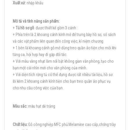
Xuất xứ:
nhập khẩu
Mô tả và tính năng sản phẩm:
+
Tủ hồ sơ gỗ
được thiết kế gồm 3 cánh :
+ Phía trên là 2 khoang cánh kính mở để trưng bày hồ sơ, sổ sách
và các vật phẩm liên quan đến công việc, kỉ niệm chương
+ 1 bên là khoang cánh gỗ mở dùng treo quần áo tiện cho mỗi khi
tăng ca, hội hợp hay đi gặp đối tác.
+ Với màu vàng nhạt làm nổi bật không gian văn phòng, tạo cho
bạn một cái nhìn mới cho văn phòng của mình.
+ Với diện tích rộng tủ có thể đựng được rất nhiều tài liệu, hồ sơ.
Đi kèm 2 khoang cánh kính tiện cho bạn treo quần áo phục vụ
cho nhu cầu công việc của bạn.
Màu sắc:
màu hạt dẻ trắng
Chất liệu:
Gỗ công nghiệp MFC phủ Melamine cao cấp,chống trầy