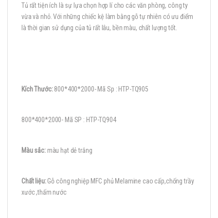
Tủ rất tiện ích là sự lựa chọn hợp lí cho các văn phòng, công ty
vừa và nhỏ. Với những chiếc kệ làm bằng gỗ tự nhiên có ưu điểm
là thời gian sử dụng của tủ rất lâu, bền màu, chất lượng tốt.
Kích Thước:
800*400*2000- Mã Sp : HTP-TQ905
800*400*2000- Mã SP : HTP-TQ904
Màu sắc:
màu hạt dẻ trắng
Chất liệu:
Gỗ công nghiệp MFC phủ Melamine cao cấp,chống trầy
xước ,thấm nước