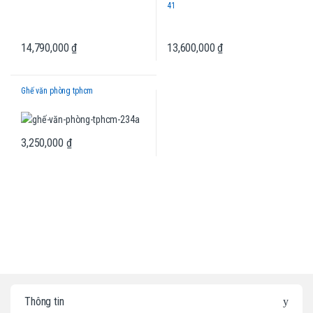
41
14,790,000
₫
13,600,000
₫
Ghế văn phòng tphcm
3,250,000
₫
B
Thông tin