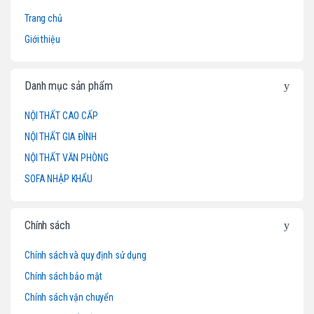
r
Trang chủ
a
Giới thiệu
n
d
Danh mục sản phẩm
s
NỘI THẤT CAO CẤP
NỘI THẤT GIA ĐÌNH
C
NỘI THẤT VĂN PHÒNG
a
SOFA NHẬP KHẨU
r
o
Chính sách
u
Chính sách và quy định sử dụng
Chính sách bảo mật
s
Chính sách vận chuyển
e