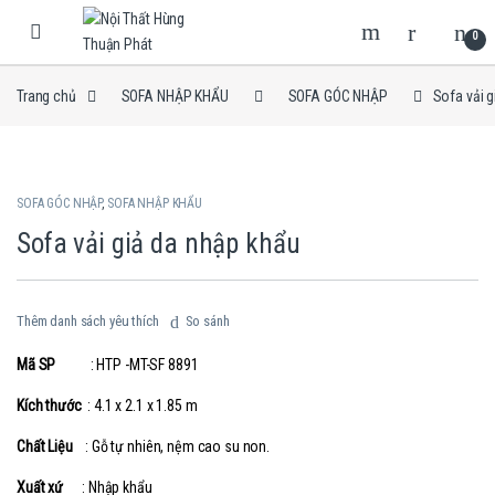
Skip to navigation
Skip to content
0
Trang chủ
SOFA NHẬP KHẨU
SOFA GÓC NHẬP
Sofa vải 
SOFA GÓC NHẬP
,
SOFA NHẬP KHẨU
Sofa vải giả da nhập khẩu
Thêm danh sách yêu thích
So sánh
Mã SP
: HTP -MT-SF 8891
Kích thước
: 4.1 x 2.1 x 1.85 m
Chất Liệu
: Gỗ tự nhiên, nệm cao su non.
Xuất xứ
: Nhập khẩu