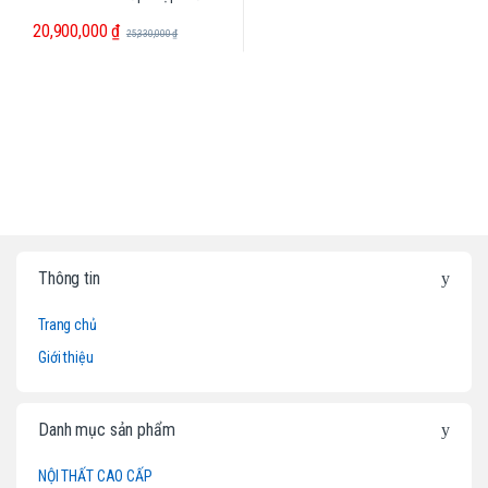
20,900,000
₫
25,330,000
₫
B
Thông tin
r
Trang chủ
a
Giới thiệu
n
d
Danh mục sản phẩm
s
NỘI THẤT CAO CẤP