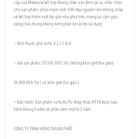
cấp của Malaysia kết hợp khung chân sắc đem lại sự chắc chắn
cho sản phẩm, phần mệm mút D40 dày nguyên tấm không chắp
vá kết hợp thêm một lớp gòn nhẹ phía trên, mang lại cảm giác
vững chải nhưng không kém phần êm ái khi sử dụng.
– Kích thước ghế sofa: 3.2 x 1.8 m
– Giá sản phẩm: 33.500.000 / bộ ( không kèm ghế thư giản)
36.500.000/ bộ ( có kèm ghế thư giản )
– Bảo Hành: Sản phẩm sofa da PU nhập khẩu 8974 được bảo
hành khung 5 năm và phần nệm mút là 2 năm.
CÔNG TY TNHH HÙNG THUẬN PHÁT