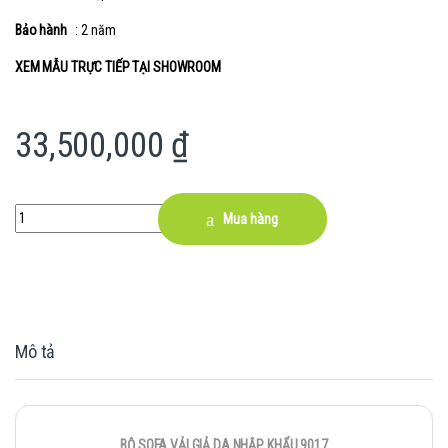
Bảo hành
: 2 năm
XEM MẪU TRỰC TIẾP TẠI SHOWROOM
33,500,000
₫
Quantity
Mua hàng
Mô tả
BỘ SOFA VẢI GIẢ DA NHẬP KHẨU 9017