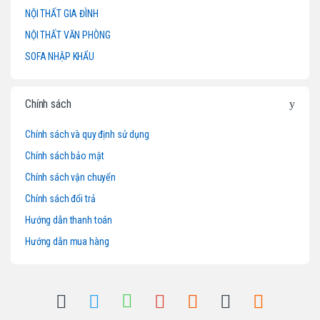
NỘI THẤT GIA ĐÌNH
C
NỘI THẤT VĂN PHÒNG
a
SOFA NHẬP KHẨU
r
o
Chính sách
u
Chính sách và quy định sử dụng
Chính sách bảo mật
s
Chính sách vận chuyển
e
Chính sách đổi trả
l
Hướng dẫn thanh toán
Hướng dẫn mua hàng