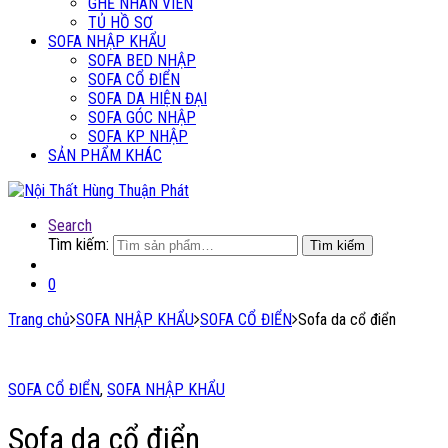
GHẾ NHÂN VIÊN
TỦ HỒ SƠ
SOFA NHẬP KHẨU
SOFA BED NHẬP
SOFA CỔ ĐIỂN
SOFA DA HIỆN ĐẠI
SOFA GÓC NHẬP
SOFA KP NHẬP
SẢN PHẨM KHÁC
Search
Tìm kiếm:
Tìm kiếm
0
Trang chủ
SOFA NHẬP KHẨU
SOFA CỔ ĐIỂN
Sofa da cổ điển
SOFA CỔ ĐIỂN
,
SOFA NHẬP KHẨU
Sofa da cổ điển