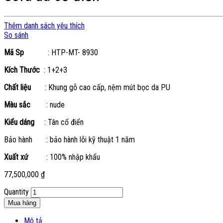
Thêm danh sách yêu thích
So sánh
Mã Sp
: HTP-MT- 8930
Kích Thước
: 1+2+3
Chất liệu
: Khung gỗ cao cấp, nệm mút bọc da PU
Màu sắc
: nude
Kiểu dáng
: Tân cổ điển
Bảo hành : bảo hành lỗi kỹ thuật 1 năm
Xuất xứ
: 100% nhập khẩu
77,500,000
₫
Quantity
Mua hàng
Mô tả