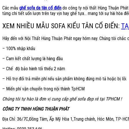
Các mẫu
ghế sofa da tân cổ điển
do công ty nội thất Hùng Thuận Phát c
từng chi tiết uốn lượn trên tay vịn hay ghế tựa… mang tới sự hài hòa 
XEM NHIỀU MẪU SOFA KIỂU TÂN CỔ ĐIỂN:
TẠ
Hãy đến với Nội Thất Hùng Thuận Phát ngay hôm nay. Chúng tôi chắc c
– 100% nhập khẩu
– Cam kết chất lượng là hàng đầu
– Chế độ bảo hành tối thiểu 2 năm
– Hỗ trợ đổi trả miễn phí nếu sản phẩm không đúng mô tả hoặc bị lỗi.
– Miển phí vận chuyển trong nội thành TpHCM
Chúng tôi tự hào là đơn vị cung cấp ghế sofa đẹp rẻ tại TPHCM !
CÔNG TY TNHH HÙNG THUẬN PHÁT
Địa Chỉ: 36/7C,Đồng Tâm, Ấp Mỹ Hòa 1,Trung chánh, Hóc Môn, TP-H