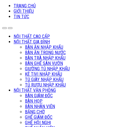
TRANG CHỦ
GIỚI THIỆU
TIN TỨC
NỘI THẤT CAO CẤP
NỘI THẤT GIA ĐÌNH
BÀN ĂN NHẬP KHẨU
BÀN ĂN TRONG NƯỚC
BÀN TRÀ NHẬP KHẨU
BÀN GHẾ SÂN VƯỜN
GIƯỜNG TỦ NHẬP KHẨU
KỆ TIVI NHẬP KHẨU
TỦ GIÀY NHẬP KHẨU
TỦ RƯỢU NHẬP KHẨU
NỘI THẤT VĂN PHÒNG
BÀN GIÁM ĐỐC
BÀN HỌP
BÀN NHÂN VIÊN
BĂNG CHỜ
GHẾ GIÁM ĐỐC
GHẾ HỘI NGHỊ