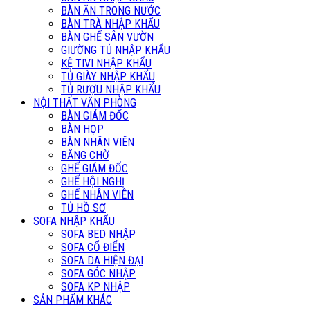
BÀN ĂN TRONG NƯỚC
BÀN TRÀ NHẬP KHẨU
BÀN GHẾ SÂN VƯỜN
GIƯỜNG TỦ NHẬP KHẨU
KỆ TIVI NHẬP KHẨU
TỦ GIÀY NHẬP KHẨU
TỦ RƯỢU NHẬP KHẨU
NỘI THẤT VĂN PHÒNG
BÀN GIÁM ĐỐC
BÀN HỌP
BÀN NHÂN VIÊN
BĂNG CHỜ
GHẾ GIÁM ĐỐC
GHẾ HỘI NGHỊ
GHẾ NHÂN VIÊN
TỦ HỒ SƠ
SOFA NHẬP KHẨU
SOFA BED NHẬP
SOFA CỔ ĐIỂN
SOFA DA HIỆN ĐẠI
SOFA GÓC NHẬP
SOFA KP NHẬP
SẢN PHẨM KHÁC