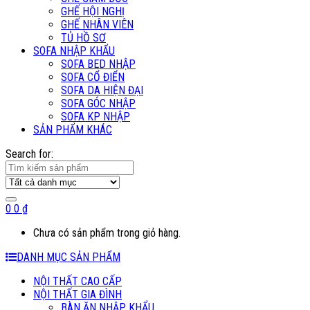
GHẾ HỘI NGHỊ
GHẾ NHÂN VIÊN
TỦ HỒ SƠ
SOFA NHẬP KHẨU
SOFA BED NHẬP
SOFA CỔ ĐIỂN
SOFA DA HIỆN ĐẠI
SOFA GÓC NHẬP
SOFA KP NHẬP
SẢN PHẨM KHÁC
Search for:
0
0
₫
Chưa có sản phẩm trong giỏ hàng.
DANH MỤC SẢN PHẨM
NỘI THẤT CAO CẤP
NỘI THẤT GIA ĐÌNH
BÀN ĂN NHẬP KHẨU