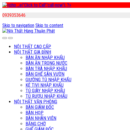
0939353646
Skip to navigation
Skip to content
NỘI THẤT CAO CẤP
NỘI THẤT GIA ĐÌNH
BÀN ĂN NHẬP KHẨU
BÀN ĂN TRONG NƯỚC
BÀN TRÀ NHẬP KHẨU
BÀN GHẾ SÂN VƯỜN
GIƯỜNG TỦ NHẬP KHẨU
KỆ TIVI NHẬP KHẨU
TỦ GIÀY NHẬP KHẨU
TỦ RƯỢU NHẬP KHẨU
NỘI THẤT VĂN PHÒNG
BÀN GIÁM ĐỐC
BÀN HỌP
BÀN NHÂN VIÊN
BĂNG CHỜ
GHẾ GIÁM ĐỐC