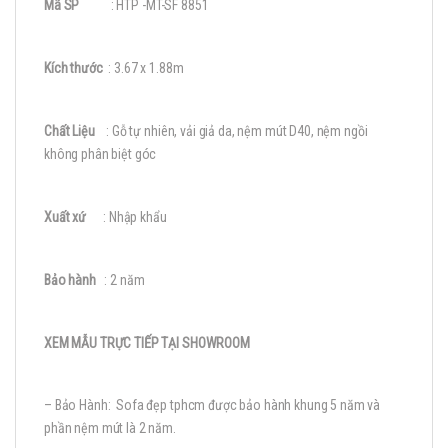
Mã SP
: HTP -MT-SF 8851
Kích thước
: 3.67 x 1.88m
Chất Liệu
: Gỗ tự nhiên, vải giả da, nệm mút D40, nệm ngồi
không phân biệt góc
Xuất xứ
: Nhập khẩu
Bảo hành
: 2 năm
XEM MẪU TRỰC TIẾP TẠI SHOWROOM
– Bảo Hành: Sofa đẹp tphcm được bảo hành khung 5 năm và
phần nệm mút là 2 năm.