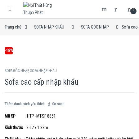
Skip to navigation
Skip to content
0
Trang chủ
SOFA NHẬP KHẨU
SOFA GÓC NHẬP
Sofa cao 
-
18%
SOFA GÓC NHẬP
,
SOFA NHẬP KHẨU
Sofa cao cấp nhập khẩu
Thêm danh sách yêu thích
So sánh
Mã SP
: HTP -MT-SF 8851
Kích thước
: 3.67 x 1.88m