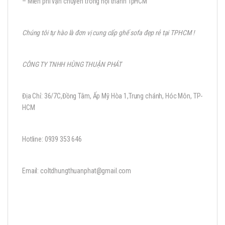
– Miển phí vận chuyển trong nội thành TpHCM
Chúng tôi tự hào là đơn vị cung cấp ghế sofa đẹp rẻ tại TPHCM !
CÔNG TY TNHH HÙNG THUẬN PHÁT
Địa Chỉ: 36/7C,Đồng Tâm, Ấp Mỹ Hòa 1,Trung chánh, Hóc Môn, TP-
HCM
Hotline: 0939 353 646
Email: coltdhungthuanphat@gmail.com