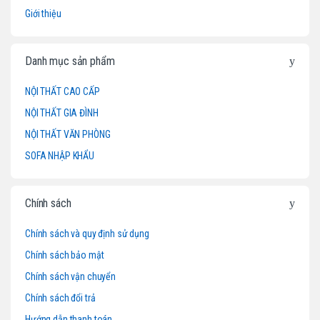
a
Giới thiệu
n
d
Danh mục sản phẩm
s
NỘI THẤT CAO CẤP
NỘI THẤT GIA ĐÌNH
C
NỘI THẤT VĂN PHÒNG
a
SOFA NHẬP KHẨU
r
o
Chính sách
u
Chính sách và quy định sử dụng
Chính sách bảo mật
s
Chính sách vận chuyển
e
Chính sách đổi trả
l
Hướng dẫn thanh toán