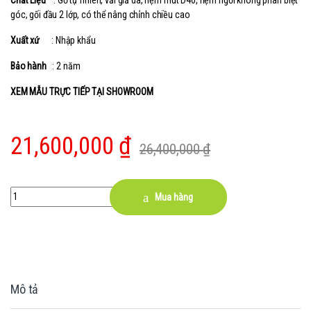
Chất Liệu
: Gỗ tự nhiên, vải giả da, nệm mút D40, nệm ngồi không phân biệt
góc, gối đầu 2 lớp, có thể nâng chỉnh chiều cao
Xuất xứ
: Nhập khẩu
Bảo hành
: 2 năm
XEM MẪU TRỰC TIẾP TẠI SHOWROOM
21,600,000
₫
26,400,000
₫
Quantity
Mua hàng
Mô tả