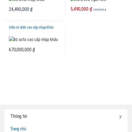
5,490,000
₫
24,490,000
₫
5,990,000
₫
Sofa cổ điển cao cấp nhập khẩu
670,000,000
₫
B
Thông tin
r
Trang chủ