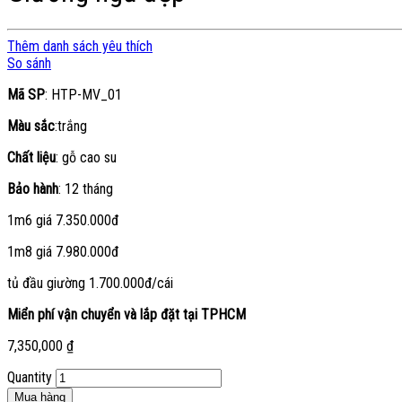
Thêm danh sách yêu thích
So sánh
Mã SP
: HTP-MV_01
Màu sắc
:trắng
Chất liệu
: gỗ cao su
Bảo hành
: 12 tháng
1m6 giá 7.350.000đ
1m8 giá 7.980.000đ
tủ đầu giường 1.700.000đ/cái
Miển phí vận chuyển và lắp đặt tại TPHCM
7,350,000
₫
Quantity
Mua hàng