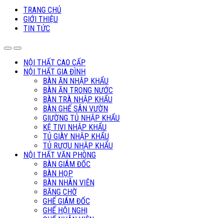
TRANG CHỦ
GIỚI THIỆU
TIN TỨC
NỘI THẤT CAO CẤP
NỘI THẤT GIA ĐÌNH
BÀN ĂN NHẬP KHẨU
BÀN ĂN TRONG NƯỚC
BÀN TRÀ NHẬP KHẨU
BÀN GHẾ SÂN VƯỜN
GIƯỜNG TỦ NHẬP KHẨU
KỆ TIVI NHẬP KHẨU
TỦ GIÀY NHẬP KHẨU
TỦ RƯỢU NHẬP KHẨU
NỘI THẤT VĂN PHÒNG
BÀN GIÁM ĐỐC
BÀN HỌP
BÀN NHÂN VIÊN
BĂNG CHỜ
GHẾ GIÁM ĐỐC
GHẾ HỘI NGHỊ