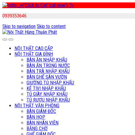
0939353646
Skip to navigation
Skip to content
NỘI THẤT CAO CẤP
NỘI THẤT GIA ĐÌNH
BÀN ĂN NHẬP KHẨU
BÀN ĂN TRONG NƯỚC
BÀN TRÀ NHẬP KHẨU
BÀN GHẾ SÂN VƯỜN
GIƯỜNG TỦ NHẬP KHẨU
KỆ TIVI NHẬP KHẨU
TỦ GIÀY NHẬP KHẨU
TỦ RƯỢU NHẬP KHẨU
NỘI THẤT VĂN PHÒNG
BÀN GIÁM ĐỐC
BÀN HỌP
BÀN NHÂN VIÊN
BĂNG CHỜ
GHẾ GIÁM ĐỐC