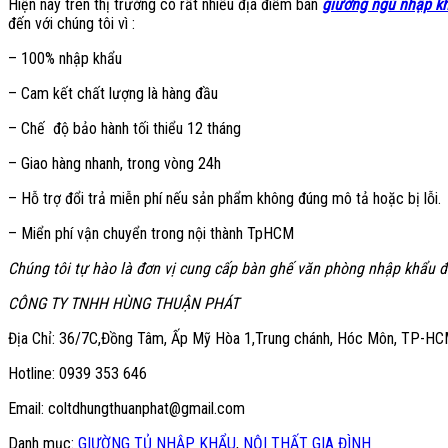
Hiện nay trên thị trường có rất nhiều địa điểm bán
giường ngủ nhập k
đến với chúng tôi vì :
– 100% nhập khẩu
– Cam kết chất lượng là hàng đầu
– Chế độ bảo hành tối thiểu 12 tháng
– Giao hàng nhanh, trong vòng 24h
– Hỗ trợ đổi trả miễn phí nếu sản phẩm không đúng mô tả hoặc bị lỗi.
– Miển phí vận chuyển trong nội thành TpHCM
Chúng tôi tự hào là đơn vị cung cấp bàn ghế văn phòng nhập khẩu đ
CÔNG TY TNHH HÙNG THUẬN PHÁT
Địa Chỉ: 36/7C,Đồng Tâm, Ấp Mỹ Hòa 1,Trung chánh, Hóc Môn, TP-H
Hotline: 0939 353 646
Email: coltdhungthuanphat@gmail.com
Danh mục:
GIƯỜNG TỦ NHẬP KHẨU
,
NỘI THẤT GIA ĐÌNH