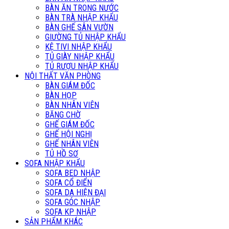
BÀN ĂN TRONG NƯỚC
BÀN TRÀ NHẬP KHẨU
BÀN GHẾ SÂN VƯỜN
GIƯỜNG TỦ NHẬP KHẨU
KỆ TIVI NHẬP KHẨU
TỦ GIÀY NHẬP KHẨU
TỦ RƯỢU NHẬP KHẨU
NỘI THẤT VĂN PHÒNG
BÀN GIÁM ĐỐC
BÀN HỌP
BÀN NHÂN VIÊN
BĂNG CHỜ
GHẾ GIÁM ĐỐC
GHẾ HỘI NGHỊ
GHẾ NHÂN VIÊN
TỦ HỒ SƠ
SOFA NHẬP KHẨU
SOFA BED NHẬP
SOFA CỔ ĐIỂN
SOFA DA HIỆN ĐẠI
SOFA GÓC NHẬP
SOFA KP NHẬP
SẢN PHẨM KHÁC