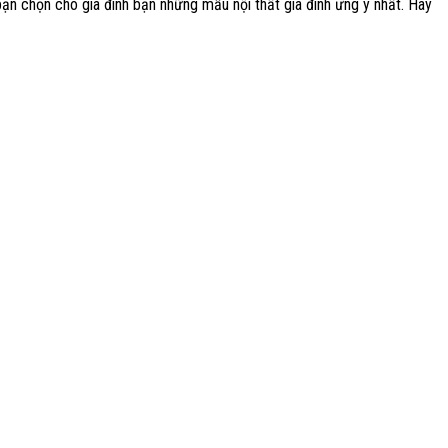
bạn chọn cho gia đình bạn những mẫu nội thất gia đình ưng ý nhất. Hãy