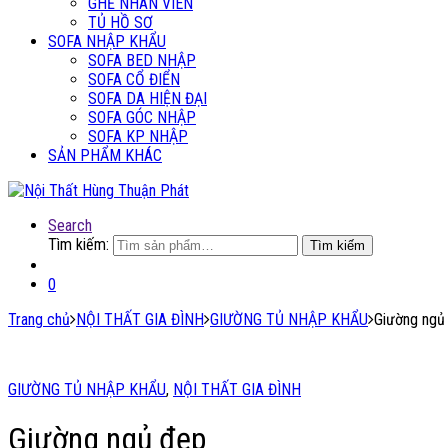
GHẾ NHÂN VIÊN
TỦ HỒ SƠ
SOFA NHẬP KHẨU
SOFA BED NHẬP
SOFA CỔ ĐIỂN
SOFA DA HIỆN ĐẠI
SOFA GÓC NHẬP
SOFA KP NHẬP
SẢN PHẨM KHÁC
Search
Tìm kiếm:
Tìm kiếm
0
Trang chủ
NỘI THẤT GIA ĐÌNH
GIƯỜNG TỦ NHẬP KHẨU
Giường ngủ
GIƯỜNG TỦ NHẬP KHẨU
,
NỘI THẤT GIA ĐÌNH
Giường ngủ đẹp