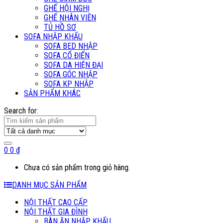
GHẾ HỘI NGHỊ
GHẾ NHÂN VIÊN
TỦ HỒ SƠ
SOFA NHẬP KHẨU
SOFA BED NHẬP
SOFA CỔ ĐIỂN
SOFA DA HIỆN ĐẠI
SOFA GÓC NHẬP
SOFA KP NHẬP
SẢN PHẨM KHÁC
Search for:
0
0
₫
Chưa có sản phẩm trong giỏ hàng.
DANH MỤC SẢN PHẨM
NỘI THẤT CAO CẤP
NỘI THẤT GIA ĐÌNH
BÀN ĂN NHẬP KHẨU