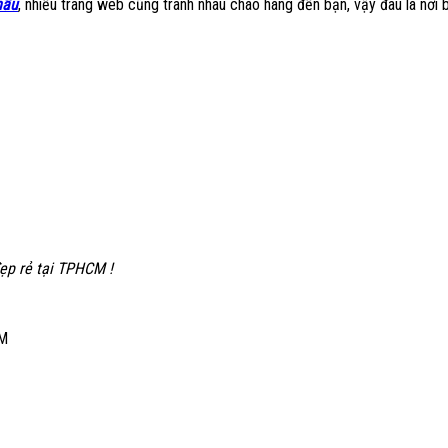
hẩu
, nhiều trang web cũng tranh nhau chào hàng đến bạn, vậy đâu là nơi 
ẹp rẻ tại TPHCM !
CM