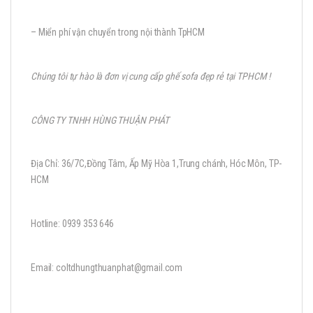
– Miển phí vận chuyển trong nội thành TpHCM
Chúng tôi tự hào là đơn vị cung cấp ghế sofa đẹp rẻ tại TPHCM !
CÔNG TY TNHH HÙNG THUẬN PHÁT
Địa Chỉ: 36/7C,Đồng Tâm, Ấp Mỹ Hòa 1,Trung chánh, Hóc Môn, TP-
HCM
Hotline: 0939 353 646
Email: coltdhungthuanphat@gmail.com