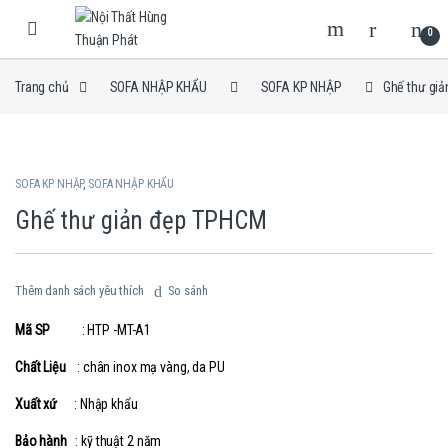
Skip to navigation
Skip to content
0
Trang chủ
SOFA NHẬP KHẨU
SOFA KP NHẬP
Ghế thư gi
SOFA KP NHẬP
,
SOFA NHẬP KHẨU
Ghế thư giản đẹp TPHCM
Thêm danh sách yêu thích
So sánh
Mã SP
: HTP -MT-A1
Chất Liệu
: chân inox mạ vàng, da PU
Xuất xứ
: Nhập khẩu
Bảo hành
: kỹ thuật 2 năm