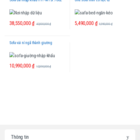
Sofa da nhập khẩu HTP-MTSF.7002
Ghế sofa mini có hộc tủ
38,550,000
₫
5,490,000
₫
42,000,000
₫
5,990,000
₫
Sofa vải nỉ ngã thành giường
10,990,000
₫
12,590,000
₫
B
Thông tin