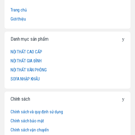
r
Trang chủ
a
Giới thiệu
n
d
Danh mục sản phẩm
s
NỘI THẤT CAO CẤP
NỘI THẤT GIA ĐÌNH
C
NỘI THẤT VĂN PHÒNG
a
SOFA NHẬP KHẨU
r
o
Chính sách
u
Chính sách và quy định sử dụng
Chính sách bảo mật
s
Chính sách vận chuyển