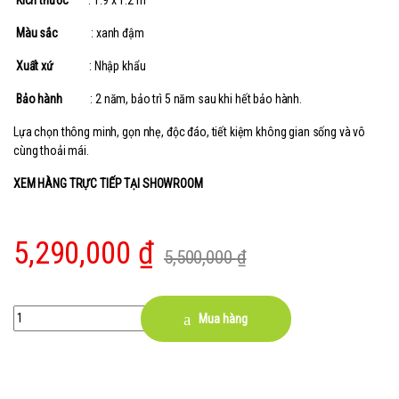
Kích thước
: 1.9 x 1.2 m
Màu sắc
: xanh đậm
Xuất xứ
: Nhập khẩu
Bảo hành
: 2 năm, bảo trì 5 năm sau khi hết bảo hành.
Lựa chọn thông minh, gọn nhẹ, độc đáo, tiết kiệm không gian sống và vô
cùng thoải mái.
XEM HÀNG TRỰC TIẾP TẠI SHOWROOM
5,290,000
₫
5,500,000
₫
Quantity
Mua hàng