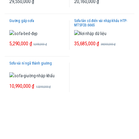
29,550,000
₫
20,160,000
₫
Giường gấp sofa
Sofa tân cổ điển vải nhập khẩu HTP-
MTSFCĐ.6665
5,290,000
₫
35,685,000
₫
5,590,000
₫
38,900,000
₫
Sofa vải nỉ ngã thành giường
10,990,000
₫
12,590,000
₫