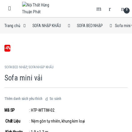
Skip to navigation
Skip to content
0
Trang chủ
SOFA NHẬP KHẨU
SOFA BED NHẬP
Sofa mini 
-
4%
SOFA BED NHẬP
,
SOFA NHẬP KHẨU
Sofa mini vải
Thêm danh sách yêu thích
So sánh
Mã SP
: HTP-MTTIM-02
Chất Liệu
: Nệm gòn tự nhiên, khung kim loại