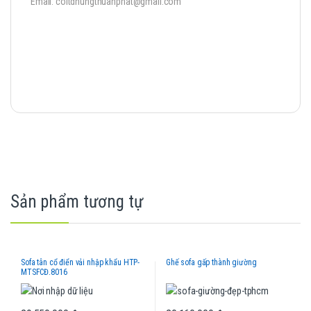
Email: coltdhungthuanphat@gmail.com
Sản phẩm tương tự
Sofa tân cổ điển vải nhập khẩu HTP-
Ghế sofa gấp thành giường
MTSFCĐ.8016