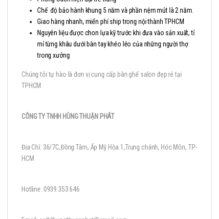
Chế độ bảo hành khung 5 năm và phần nệm mút là 2 năm.
Giao hàng nhanh, miển phí ship trong nội thành TPHCM
Nguyên liệu được chon lựa kỹ trước khi đưa vào sản xuất, tỉ
mỉ từng khâu dưới bàn tay khéo léo của những người thợ
trong xưởng
Chúng tôi tự hào là đơn vị cung cấp bàn ghế salon đẹp rẻ tại
TPHCM
CÔNG TY TNHH HÙNG THUẬN PHÁT
Địa Chỉ: 36/7C,Đồng Tâm, Ấp Mỹ Hòa 1,Trung chánh, Hóc Môn, TP-
HCM
Hotline: 0939 353 646