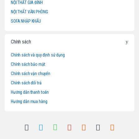
NỘI THẤT GIA ĐÌNH
C
NỘI THẤT VĂN PHÒNG
a
SOFA NHẬP KHẨU
r
o
Chính sách
u
Chính sách và quy định sử dụng
Chính sách bảo mật
s
Chính sách vận chuyển
e
Chính sách đổi trả
l
Hướng dẫn thanh toán
Hướng dẫn mua hàng