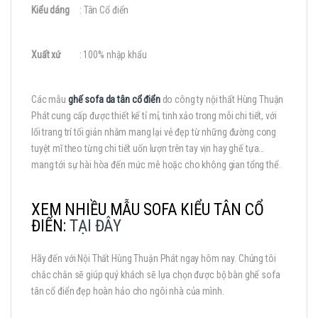
Kiểu dáng
: Tân Cổ điển
Xuất xứ
: 100% nhập khẩu
Các mẫu
ghế sofa da tân cổ điển
do công ty nội thất Hùng Thuận
Phát cung cấp được thiết kế tỉ mỉ, tinh xảo trong mỗi chi tiết, với
lối trang trí tối giản nhằm mang lại vẻ đẹp từ những đường cong
tuyệt mĩ theo từng chi tiết uốn lượn trên tay vịn hay ghế tựa…
mang tới sự hài hòa đến mức mê hoặc cho không gian tổng thể.
XEM NHIỀU MẪU SOFA KIỂU TÂN CỔ
ĐIỂN:
TẠI ĐÂY
Hãy đến với Nội Thất Hùng Thuận Phát ngay hôm nay. Chúng tôi
chắc chắn sẽ giúp quý khách sẽ lựa chọn được bộ bàn ghế sofa
tân cổ điển đẹp hoàn hảo cho ngôi nhà của mình.