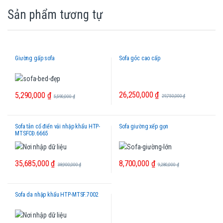
Sản phẩm tương tự
Giường gấp sofa
Sofa góc cao cấp
26,250,000
₫
5,290,000
₫
29,750,000
₫
5,590,000
₫
Sofa tân cổ điển vải nhập khẩu HTP-
Sofa giường xếp gọn
MTSFCĐ.6665
35,685,000
₫
8,700,000
₫
38,900,000
₫
9,280,000
₫
Sofa da nhập khẩu HTP-MTSF.7002