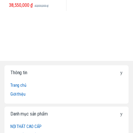
38,550,000
₫
42,000,000
₫
B
Thông tin
r
Trang chủ
a
Giới thiệu
n
d
Danh mục sản phẩm
s
NỘI THẤT CAO CẤP