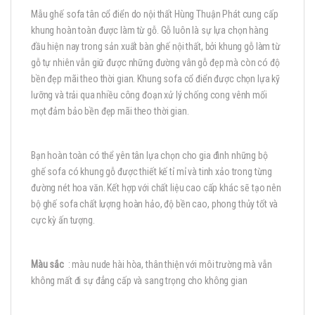
Mẫu ghế sofa tân cổ điển do nội thất Hùng Thuận Phát cung cấp
khung hoàn toàn được làm từ gỗ. Gỗ luôn là sự lựa chọn hàng
đầu hiện nay trong sản xuất bàn ghế nội thất, bởi khung gỗ làm từ
gỗ tự nhiên vẫn giữ được những đường vân gỗ đẹp mà còn có độ
bền đẹp mãi theo thời gian. Khung sofa cổ điển được chọn lựa kỹ
lưỡng và trải qua nhiều công đoạn xử lý chống cong vênh mối
mọt đảm bảo bền đẹp mãi theo thời gian.
Bạn hoàn toàn có thể yên tân lựa chọn cho gia đình những bộ
ghế sofa có khung gỗ được thiết kế tỉ mỉ và tinh xảo trong từng
đường nét hoa văn. Kết hợp với chất liệu cao cấp khác sẽ tạo nên
bộ ghế sofa chất lượng hoàn hảo, độ bền cao, phong thủy tốt và
cực kỳ ấn tượng.
Màu sắc
: màu nude hài hòa, thân thiện với môi trường mà vẫn
không mất đi sự đẳng cấp và sang trọng cho không gian