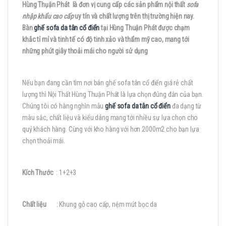
Hùng Thụận Phát là đơn vị cung cấp các sản phẩm nội thất
sofa
nhập khẩu cao cấp
uy tín và chất lượng trên thị trường hiện nay.
Bàn
ghế sofa da tân cổ điển
tại Hùng Thuận Phát được chạm
khắc tỉ mỉ và tinh tế có độ tinh xảo và thẩm mỹ cao, mang tới
những phút giây thoải mái cho người sử dụng
Nếu bạn đang cần tìm nơi bán ghế sofa tân cổ điển giá rẻ chất
lượng thì Nội Thất Hùng Thuận Phát là lựa chọn đúng đắn của bạn.
Chúng tôi có hàng nghìn mẫu
ghế sofa da tân cổ điển
đa dạng từ
màu sắc, chất liệu và kiểu dáng mang tới nhiều sự lựa chọn cho
quý khách hàng. Cùng với kho hàng với hơn 2000m2 cho bạn lựa
chọn thoải mái.
Kích Thước
: 1+2+3
Chất liệu
: Khung gỗ cao cấp, nệm mút bọc da