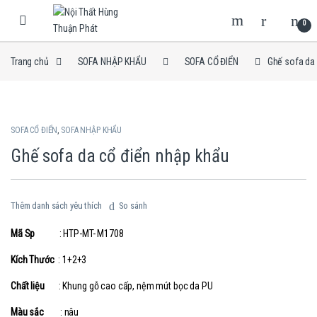
Skip to navigation
Skip to content
0
Trang chủ
SOFA NHẬP KHẨU
SOFA CỔ ĐIỂN
Ghế sofa da
SOFA CỔ ĐIỂN
,
SOFA NHẬP KHẨU
Ghế sofa da cổ điển nhập khẩu
Thêm danh sách yêu thích
So sánh
Mã Sp
: HTP-MT- M1708
Kích Thước
: 1+2+3
Chất liệu
: Khung gỗ cao cấp, nệm mút bọc da PU
Màu sắc
: nâu