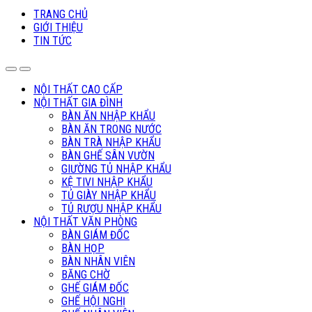
TRANG CHỦ
GIỚI THIỆU
TIN TỨC
NỘI THẤT CAO CẤP
NỘI THẤT GIA ĐÌNH
BÀN ĂN NHẬP KHẨU
BÀN ĂN TRONG NƯỚC
BÀN TRÀ NHẬP KHẨU
BÀN GHẾ SÂN VƯỜN
GIƯỜNG TỦ NHẬP KHẨU
KỆ TIVI NHẬP KHẨU
TỦ GIÀY NHẬP KHẨU
TỦ RƯỢU NHẬP KHẨU
NỘI THẤT VĂN PHÒNG
BÀN GIÁM ĐỐC
BÀN HỌP
BÀN NHÂN VIÊN
BĂNG CHỜ
GHẾ GIÁM ĐỐC
GHẾ HỘI NGHỊ