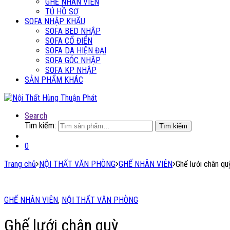
GHẾ NHÂN VIÊN
TỦ HỒ SƠ
SOFA NHẬP KHẨU
SOFA BED NHẬP
SOFA CỔ ĐIỂN
SOFA DA HIỆN ĐẠI
SOFA GÓC NHẬP
SOFA KP NHẬP
SẢN PHẨM KHÁC
Search
Tìm kiếm:
Tìm kiếm
0
Trang chủ
NỘI THẤT VĂN PHÒNG
GHẾ NHÂN VIÊN
Ghế lưới chân qu
GHẾ NHÂN VIÊN
,
NỘI THẤT VĂN PHÒNG
Ghế lưới chân quỳ