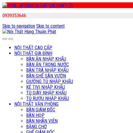
0939353646
Skip to navigation
Skip to content
NỘI THẤT CAO CẤP
NỘI THẤT GIA ĐÌNH
BÀN ĂN NHẬP KHẨU
BÀN ĂN TRONG NƯỚC
BÀN TRÀ NHẬP KHẨU
BÀN GHẾ SÂN VƯỜN
GIƯỜNG TỦ NHẬP KHẨU
KỆ TIVI NHẬP KHẨU
TỦ GIÀY NHẬP KHẨU
TỦ RƯỢU NHẬP KHẨU
NỘI THẤT VĂN PHÒNG
BÀN GIÁM ĐỐC
BÀN HỌP
BÀN NHÂN VIÊN
BĂNG CHỜ
GHẾ GIÁM ĐỐC