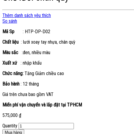
Thêm danh sách yêu thích
So sánh
Mã Sp
: HTP-DP-D02
Chất liệu
: lưới xoay tay nhựa, chân quỳ
Màu sắc
:đen, nhiều màu
Xuất xứ
: nhập khẩu
Chức năng:
Tăng Giảm chiều cao
Bảo hành
: 12 tháng
Giá trên chưa bao gồm VAT
Miển phí vận chuyển và lắp đặt tại TPHCM
575,000
₫
Quantity
Mua hàng