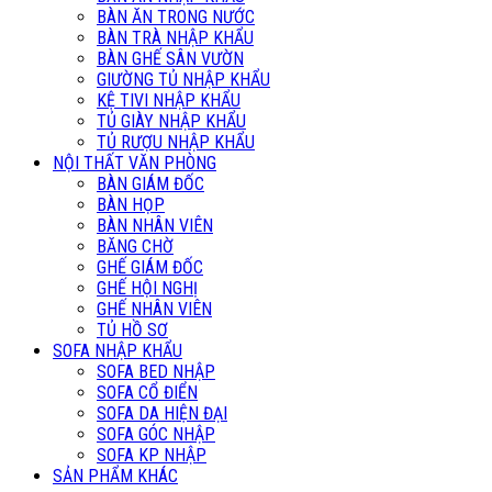
BÀN ĂN TRONG NƯỚC
BÀN TRÀ NHẬP KHẨU
BÀN GHẾ SÂN VƯỜN
GIƯỜNG TỦ NHẬP KHẨU
KỆ TIVI NHẬP KHẨU
TỦ GIÀY NHẬP KHẨU
TỦ RƯỢU NHẬP KHẨU
NỘI THẤT VĂN PHÒNG
BÀN GIÁM ĐỐC
BÀN HỌP
BÀN NHÂN VIÊN
BĂNG CHỜ
GHẾ GIÁM ĐỐC
GHẾ HỘI NGHỊ
GHẾ NHÂN VIÊN
TỦ HỒ SƠ
SOFA NHẬP KHẨU
SOFA BED NHẬP
SOFA CỔ ĐIỂN
SOFA DA HIỆN ĐẠI
SOFA GÓC NHẬP
SOFA KP NHẬP
SẢN PHẨM KHÁC