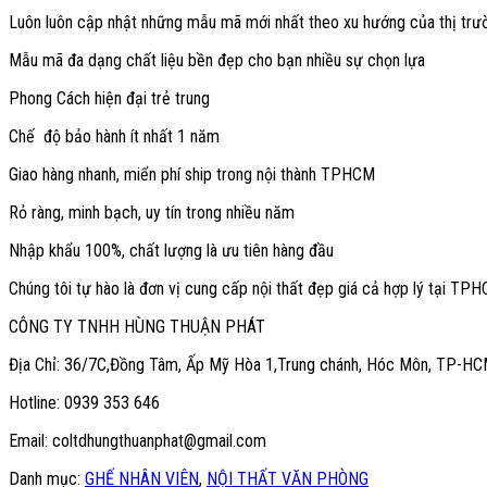
Luôn luôn cập nhật những mẫu mã mới nhất theo xu hướng của thị trư
Mẫu mã đa dạng chất liệu bền đẹp cho bạn nhiều sự chọn lựa
Phong Cách hiện đại trẻ trung
Chế độ bảo hành ít nhất 1 năm
Giao hàng nhanh, miển phí ship trong nội thành TPHCM
Rỏ ràng, minh bạch, uy tín trong nhiều năm
Nhập khẩu 100%, chất lượng là ưu tiên hàng đầu
Chúng tôi tự hào là đơn vị cung cấp nội thất đẹp giá cả hợp lý tại TP
CÔNG TY TNHH HÙNG THUẬN PHÁT
Địa Chỉ: 36/7C,Đồng Tâm, Ấp Mỹ Hòa 1,Trung chánh, Hóc Môn, TP-H
Hotline: 0939 353 646
Email: coltdhungthuanphat@gmail.com
Danh mục:
GHẾ NHÂN VIÊN
,
NỘI THẤT VĂN PHÒNG