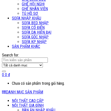
GHẾ HỘI NGHỊ
GHẾ NHÂN VIÊN
TỦ HỒ SƠ
SOFA NHẬP KHẨU
SOFA BED NHẬP
SOFA CỔ ĐIỂN
SOFA DA HIỆN ĐẠI
SOFA GÓC NHẬP
SOFA KP NHẬP
SẢN PHẨM KHÁC
Search for:
0
0
₫
Chưa có sản phẩm trong giỏ hàng.
DANH MỤC SẢN PHẨM
NỘI THẤT CAO CẤP
NỘI THẤT GIA ĐÌNH
BÀN ĂN NHẬP KHẨU