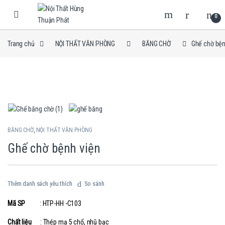
Skip to navigation
Skip to content
0
Trang chủ
NỘI THẤT VĂN PHÒNG
BĂNG CHỜ
Ghế chờ bện
BĂNG CHỜ
,
NỘI THẤT VĂN PHÒNG
Ghế chờ bệnh viện
Thêm danh sách yêu thích
So sánh
Mã SP
: HTP-HH -C103
Chất liệu
: Thép mạ 5 chổ, nhũ bạc