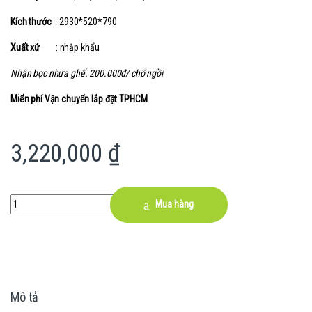
Kích thước
: 2930*520*790
Xuất xứ
: nhập khẩu
Nhận bọc nhưa ghế. 200.000đ/ chổ ngồi
Miển phí Vận chuyển lắp đặt TPHCM
3,220,000
₫
Quantity
Mua hàng
Mô tả