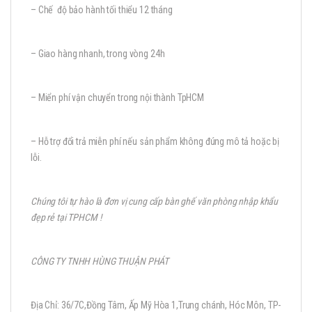
– Chế độ bảo hành tối thiểu 12 tháng
– Giao hàng nhanh, trong vòng 24h
– Miển phí vận chuyển trong nội thành TpHCM
– Hỗ trợ đổi trả miễn phí nếu sản phẩm không đúng mô tả hoặc bị
lỗi.
Chúng tôi tự hào là đơn vị cung cấp bàn ghế văn phòng nhập khẩu
đẹp rẻ tại TPHCM !
CÔNG TY TNHH HÙNG THUẬN PHÁT
Địa Chỉ: 36/7C,Đồng Tâm, Ấp Mỹ Hòa 1,Trung chánh, Hóc Môn, TP-