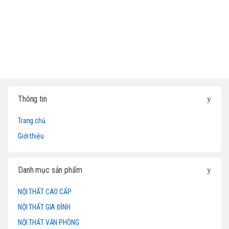
B
Thông tin
r
Trang chủ
a
Giới thiệu
n
d
Danh mục sản phẩm
s
NỘI THẤT CAO CẤP
NỘI THẤT GIA ĐÌNH
C
NỘI THẤT VĂN PHÒNG