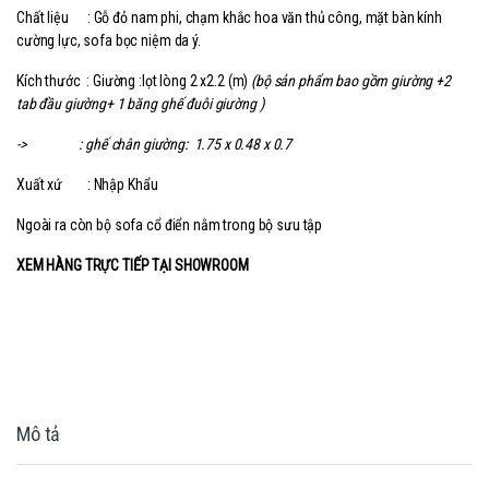
Chất liệu : Gỗ đỏ nam phi, chạm khắc hoa văn thủ công, mặt bàn kính
cường lực, sofa bọc niệm da ý.
Kích thước : Giường :lọt lòng 2 x2.2 (m)
(bộ sản phẩm bao gồm giường +2
tab đầu giường+ 1 băng ghế đuôi giường
)
-> : ghế chân giường: 1.75 x 0.48 x 0.7
Xuất xứ : Nhập Khẩu
Ngoài ra còn bộ sofa cổ điển nằm trong bộ sưu tập
XEM HÀNG TRỰC TIẾP TẠI SHOWROOM
Mô tả