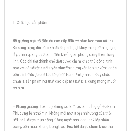
1. Chất liệu sản phẩm
Bộ giường ngủ cổ điển da cao cấp 836
có nệm bọc màu nâu da
Bò sang trọng độc đáo với đường nét giật khuy mang đến sự lộng
lẫy, phản quang dưới ánh điện khiến gian phòng càng thêm lung
linh. Các chi tiết thành ghế đều được chạm khắc thủ công, tinh
sảo với các đường nét uyển chuyển nhưng vẫn tạo sự vững chắc,
bền bỉ nhờ được chế tác từ gỗ đỏ Nam Phi tự nhiên. Đây chắc
chắn là sản phẩm nội thất cao cấp mà bất kì ai cũng mong muốn
sở hữu.
– Khung giường: Toàn bộ khung sofa được làm bằng gỗ Đỏ Nam
Phi, cứng bền thớ mịn, không mối mọt ít bị ảnh hưởng của thời
tiết, chịu được mưa nắng. Công nghệ sơn lacquer 7 lớp nhẵn
bóng, bền màu, không bong tróc. Họa tiết được chạm khắc thủ