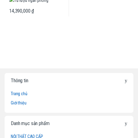
14,390,000
₫
B
Thông tin
r
Trang chủ
a
Giới thiệu
n
d
Danh mục sản phẩm
s
NỘI THẤT CAO CẤP