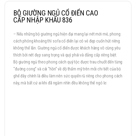
BỘ GIƯỜNG NGỦ CỔ ĐIỂN CAO
CẤP NHẬP KHẨU 836
– Nếu những bộ giường ngủ hiện đại mang lại nét mới mẻ, phong
cách phóng khoáng thì sofa cổ điển lại có vẻ đẹp cuốn hút riêng
không thể lẫn. Giường ngủ cổ điển được khách hàng vô cùng yêu
thích bởi nét đẹp sang trọng và quý phái và đẳng cấp riêng biệt.
Bộ giường ngủ theo phong cách quý tộc được trau chuốt đến từng
“đường cong” và cái “hồn” về độ thẩm mỹ trên mỗi chi tiết của bộ
ghế đây chính là điều làm nên sức quyến rũ riêng cho phong cách
này, mà bất cứ ai khi đã ngắm nhìn đều không thể ngó lơ.