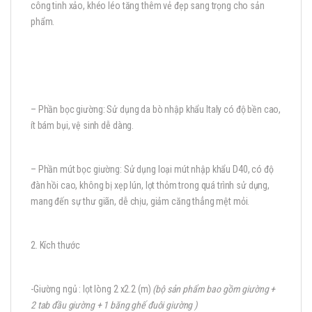
công tinh xảo, khéo léo tăng thêm vẻ đẹp sang trọng cho sản
phẩm.
– Phần bọc giường: Sử dụng da bò nhập khẩu Italy có độ bền cao,
ít bám bụi, vệ sinh dễ dàng.
– Phần mút bọc giường: Sử dụng loại mút nhập khẩu D40, có độ
đàn hồi cao, không bị xẹp lún, lọt thỏm trong quá trình sử dụng,
mang đến sự thư giãn, dễ chịu, giảm căng thẳng mệt mỏi.
2. Kích thước
-Giường ngủ : lọt lòng 2 x2.2 (m)
(bộ sản phẩm bao gồm giường +
2 tab đầu giường + 1 băng ghế đuôi giường
)