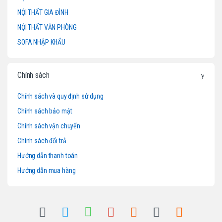
NỘI THẤT GIA ĐÌNH
C
NỘI THẤT VĂN PHÒNG
a
SOFA NHẬP KHẨU
r
o
Chính sách
u
Chính sách và quy định sử dụng
Chính sách bảo mật
s
Chính sách vận chuyển
e
Chính sách đổi trả
l
Hướng dẫn thanh toán
Hướng dẫn mua hàng