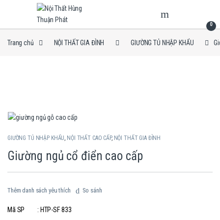
Skip to navigation
Skip to content
0
Trang chủ
NỘI THẤT GIA ĐÌNH
GIƯỜNG TỦ NHẬP KHẨU
Gi
GIƯỜNG TỦ NHẬP KHẨU
,
NỘI THẤT CAO CẤP
,
NỘI THẤT GIA ĐÌNH
Giường ngủ cổ điển cao cấp
Thêm danh sách yêu thích
So sánh
Mã SP : HTP-SF 833