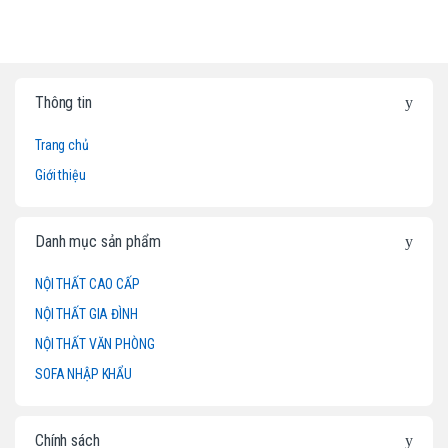
B
Thông tin
r
Trang chủ
a
Giới thiệu
n
d
Danh mục sản phẩm
s
NỘI THẤT CAO CẤP
NỘI THẤT GIA ĐÌNH
C
NỘI THẤT VĂN PHÒNG
a
SOFA NHẬP KHẨU
r
o
Chính sách