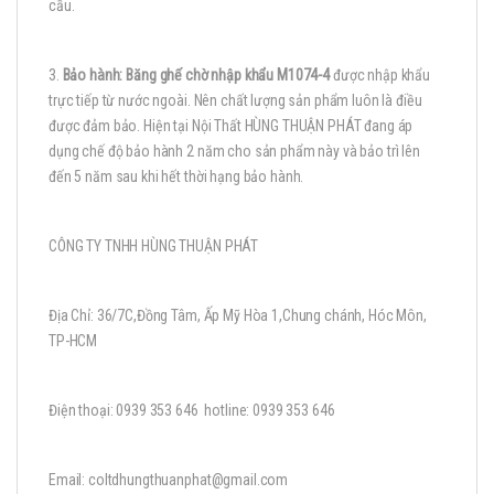
cầu.
3.
Bảo hành
:
Băng g
hế chờ nhập khẩu M1074-4
được nhập khẩu
trực tiếp từ nước ngoài. Nên chất lượng sản phẩm luôn là điều
được đảm bảo. Hiện tại Nội Thất HÙNG THUẬN PHÁT đang áp
dụng chế độ bảo hành 2 năm cho sản phẩm này và bảo trì lên
đến 5 năm sau khi hết thời hạng bảo hành.
CÔNG TY TNHH HÙNG THUẬN PHÁT
Địa Chỉ: 36/7C,Đồng Tâm, Ấp Mỹ Hòa 1,Chung chánh, Hóc Môn,
TP-HCM
Điện thoại: 0939 353 646 hotline: 0939 353 646
Email: coltdhungthuanphat@gmail.com