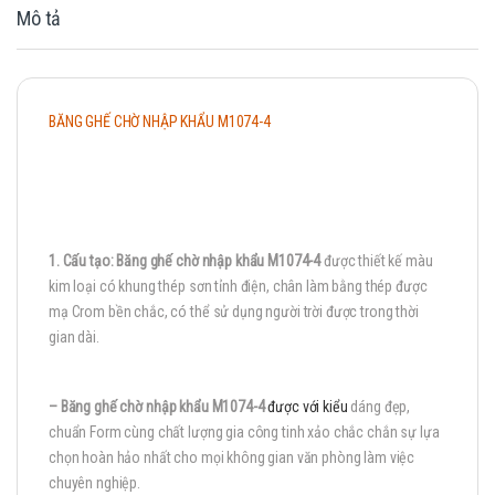
Mô tả
BĂNG GHẾ CHỜ NHẬP KHẨU M1074-4
1. Cấu tạo: Băng g
hế chờ nhập khẩu M1074-4
được thiết kế màu
kim loại có khung thép sơn tỉnh điện, chân làm bằng thép được
mạ Crom bền chắc, có thể sử dụng người trời được trong thời
gian dài.
–
Băng g
hế chờ nhập khẩu M1074-4
được với kiểu
dáng đẹp,
chuẩn Form cùng chất lượng gia công tinh xảo chắc chắn sự lựa
chọn hoàn hảo nhất cho mọi không gian văn phòng làm việc
chuyên nghiệp.