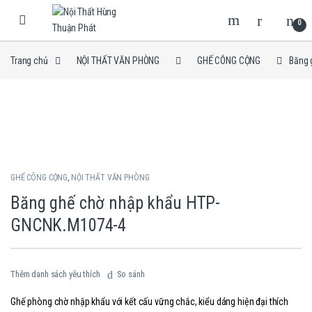
Skip to navigation
Skip to content
0
Trang chủ
NỘI THẤT VĂN PHÒNG
GHẾ CÔNG CỘNG
Băng 
GHẾ CÔNG CỘNG
,
NỘI THẤT VĂN PHÒNG
Băng ghế chờ nhập khẩu HTP-
GNCNK.M1074-4
Thêm danh sách yêu thích
So sánh
Ghế phòng chờ nhập khẩu với kết cấu vững chắc, kiểu dáng hiện đại thích