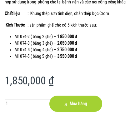
hợp sử dụng trong phòng chờ tại bệnh viện và các nơi công cộng khác.
Chất liệu :
Khung thép sơn tỉnh điện, chân thép bọc Crom.
Kích Thước :
sản phẩm ghế chờ có 5 kích thước sau:
M1074-2 ( băng 2 ghế) –
1.850.000 đ
M1074-3 ( băng 3 ghế) –
2.050.000 đ
M1074-4 ( băng 4 ghế) –
2.750.000 đ
M1074-5 ( băng 5 ghế) –
3.550.000 đ
1,850,000
₫
Quantity
Mua hàng