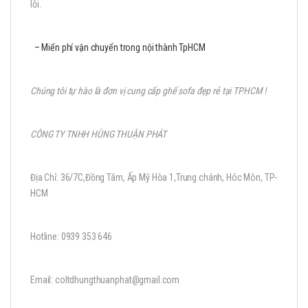
lỗi.
– Miển phí vận chuyển trong nội thành TpHCM
Chúng tôi tự hào là đơn vị cung cấp ghế sofa đẹp rẻ tại TPHCM !
CÔNG TY TNHH HÙNG THUẬN PHÁT
Địa Chỉ: 36/7C,Đồng Tâm, Ấp Mỹ Hòa 1,Trung chánh, Hóc Môn, TP-
HCM
Hotline: 0939 353 646
Email: coltdhungthuanphat@gmail.com