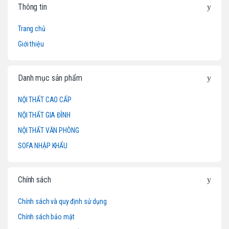
Thông tin
r
Trang chủ
a
Giới thiệu
n
d
Danh mục sản phẩm
s
NỘI THẤT CAO CẤP
NỘI THẤT GIA ĐÌNH
C
NỘI THẤT VĂN PHÒNG
a
SOFA NHẬP KHẨU
r
o
Chính sách
u
Chính sách và quy định sử dụng
Chính sách bảo mật
s