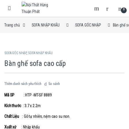
Skip to navigation
Skip to content
0
Trang chủ
SOFA NHẬP KHẨU
SOFA GÓC NHẬP
Bàn ghế s
SOFA GÓC NHẬP
,
SOFA NHẬP KHẨU
Bàn ghế sofa cao cấp
Thêm danh sách yêu thích
So sánh
Mã SP
: HTP -MT-SF 8889
Kích thước
: 3.7 x 2.2m
Chất Liệu
: Gỗ tự nhiên, nệm cao su non.
Xuất xứ
: Nhập khẩu