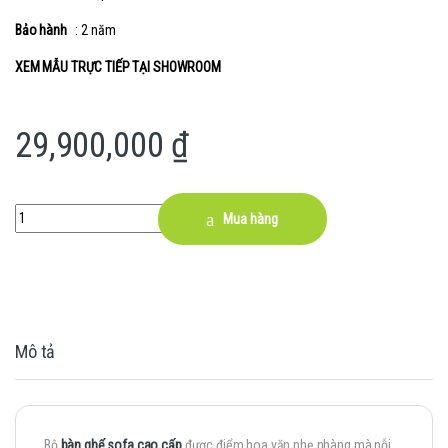
Bảo hành
: 2 năm
XEM MẪU TRỰC TIẾP TẠI SHOWROOM
29,900,000
₫
Quantity
Mua hàng
Mô tả
Bộ
bàn ghế sofa cao cấp
được điểm hoa văn nhẹ nhàng mà nỗi