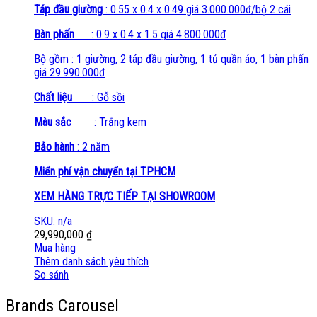
Táp đầu giường
: 0.55 x 0.4 x 0.49 giá 3.000.000đ/bộ 2 cái
Bàn phấn
: 0.9 x 0.4 x 1.5 giá 4.800.000đ
Bộ gồm : 1 giường, 2 táp đầu giường, 1 tủ quần áo, 1 bàn phấn
giá 29.990.000đ
Chất liệu
: Gỗ sồi
Màu sắc
: Trắng kem
Bảo hành
: 2 năm
Miển phí vận chuyển tại TPHCM
XEM HÀNG TRỰC TIẾP TẠI SHOWROOM
SKU: n/a
29,990,000
₫
Mua hàng
Thêm danh sách yêu thích
So sánh
Brands Carousel