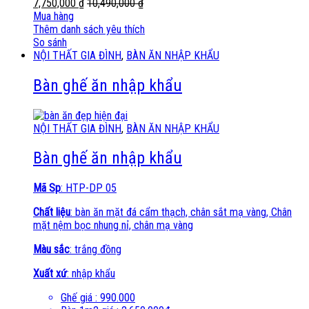
7,750,000
₫
10,490,000
₫
Mua hàng
Thêm danh sách yêu thích
So sánh
NỘI THẤT GIA ĐÌNH
,
BÀN ĂN NHẬP KHẨU
Bàn ghế ăn nhập khẩu
NỘI THẤT GIA ĐÌNH
,
BÀN ĂN NHẬP KHẨU
Bàn ghế ăn nhập khẩu
Mã Sp
: HTP-DP 05
Chất liệu
: bàn ăn mặt đá cẩm thạch, chân sắt mạ vàng, Chân
mặt nệm bọc nhung nỉ, chân mạ vàng
Màu sắc
: trắng đồng
Xuất xứ
: nhập khẩu
Ghế giá : 990.000