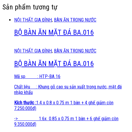
Sản phẩm tương tự
NỘI THẤT GIA ĐÌNH
,
BÀN ĂN TRONG NƯỚC
BỘ BÀN ĂN MẶT ĐÁ BA.016
NỘI THẤT GIA ĐÌNH
,
BÀN ĂN TRONG NƯỚC
BỘ BÀN ĂN MẶT ĐÁ BA.016
Mã sp : HTP-BA 16
Chất liệu : Khung gỗ cao su sản xuất trong nước, mặt đá
nhập khẩu
Kích thước :
1.4 x 0.8 x 0.75 m 1 bàn + 4 ghế giảm còn
7.250.000đ)
-> 1.6x 0.85 x 0.75 m 1 bàn + 6 ghế giảm còn
9.350.000đ)