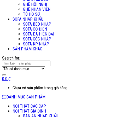
GHẾ HỘI NGHỊ
GHẾ NHÂN VIÊN
TỦ HỒ SƠ
SOFA NHẬP KHẨU
SOFA BED NHẬP
SOFA CỔ ĐIỂN
SOFA DA HIỆN ĐẠI
SOFA GÓC NHẬP
SOFA KP NHẬP
SẢN PHẨM KHÁC
Search for:
0
0
₫
Chưa có sản phẩm trong giỏ hàng.
DANH MỤC SẢN PHẨM
NỘI THẤT CAO CẤP
NỘI THẤT GIA ĐÌNH
BÀN ĂN NHẬP KHẨU