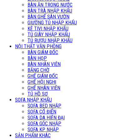
BÀN ĂN TRONG NƯỚC
BÀN TRÀ NHẬP KHẨU
BÀN GHẾ SÂN VƯỜN
GIƯỜNG TỦ NHẬP KHẨU
KỆ TIVI NHẬP KHẨU
TỦ GIÀY NHẬP KHẨU
TỦ RƯỢU NHẬP KHẨU
NỘI THẤT VĂN PHÒNG
BÀN GIÁM ĐỐC
BÀN HỌP
BÀN NHÂN VIÊN
BĂNG CHỜ
GHẾ GIÁM ĐỐC
GHẾ HỘI NGHỊ
GHẾ NHÂN VIÊN
TỦ HỒ SƠ
SOFA NHẬP KHẨU
SOFA BED NHẬP
SOFA CỔ ĐIỂN
SOFA DA HIỆN ĐẠI
SOFA GÓC NHẬP
SOFA KP NHẬP
SẢN PHẨM KHÁC