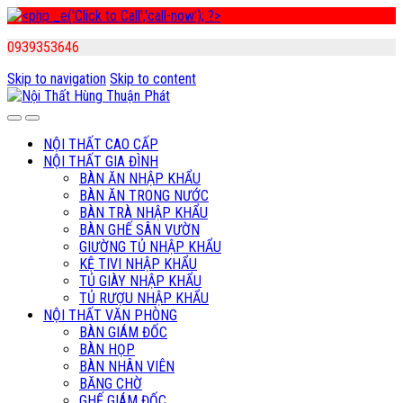
0939353646
Skip to navigation
Skip to content
NỘI THẤT CAO CẤP
NỘI THẤT GIA ĐÌNH
BÀN ĂN NHẬP KHẨU
BÀN ĂN TRONG NƯỚC
BÀN TRÀ NHẬP KHẨU
BÀN GHẾ SÂN VƯỜN
GIƯỜNG TỦ NHẬP KHẨU
KỆ TIVI NHẬP KHẨU
TỦ GIÀY NHẬP KHẨU
TỦ RƯỢU NHẬP KHẨU
NỘI THẤT VĂN PHÒNG
BÀN GIÁM ĐỐC
BÀN HỌP
BÀN NHÂN VIÊN
BĂNG CHỜ
GHẾ GIÁM ĐỐC