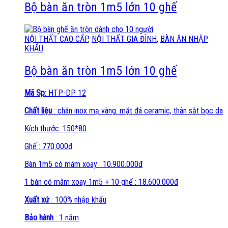
Bộ bàn ăn tròn 1m5 lớn 10 ghế
NỘI THẤT CAO CẤP
,
NỘI THẤT GIA ĐÌNH
,
BÀN ĂN NHẬP
KHẨU
Bộ bàn ăn tròn 1m5 lớn 10 ghế
Mã Sp
: HTP-DP 12
Chất liệu
: chân inox mạ vàng. mặt đá ceramic, thân sắt bọc da
Kích thước :150*80
Ghế : 770.000đ
Bàn 1m5 có mâm xoay : 10.900.000đ
1 bàn có mâm xoay 1m5 + 10 ghế : 18.600.000đ
Xuất xứ
: 100% nhập khẩu
Bảo hành
: 1 năm