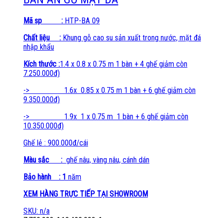
Mã sp :
HTP-BA 09
Chất liệu :
Khung gỗ cao su sản xuất trong nước, mặt đá
nhập khẩu
Kích thước :
1.4 x 0.8 x 0.75 m 1 bàn + 4 ghế giảm còn
7.250.000đ)
-> 1.6x 0.85 x 0.75 m 1 bàn + 6 ghế giảm còn
9.350.000đ)
-> 1.9x 1 x 0.75 m 1 bàn + 6 ghế giảm còn
10.350.000đ)
Ghế lẻ : 900.000đ/cái
Màu sắc :
ghế nâu, vàng nâu, cánh dán
Bảo hành : 1
năm
XEM HÀNG TRỰC TIẾP TẠI SHOWROOM
SKU: n/a