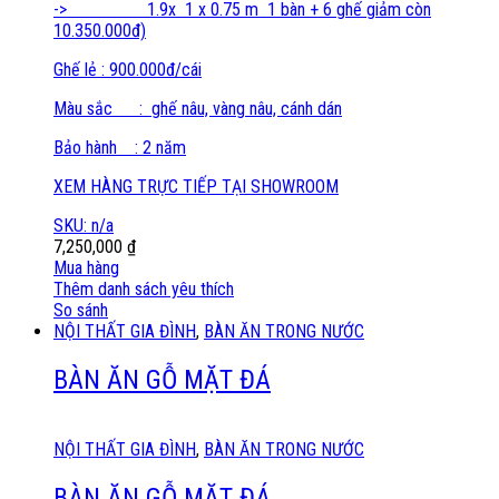
-> 1.9x 1 x 0.75 m 1 bàn + 6 ghế giảm còn
10.350.000đ)
Ghế lẻ : 900.000đ/cái
Màu sắc : ghế nâu, vàng nâu, cánh dán
Bảo hành : 2 năm
XEM HÀNG TRỰC TIẾP TẠI SHOWROOM
SKU: n/a
7,250,000
₫
Mua hàng
Thêm danh sách yêu thích
So sánh
NỘI THẤT GIA ĐÌNH
,
BÀN ĂN TRONG NƯỚC
BÀN ĂN GỖ MẶT ĐÁ
NỘI THẤT GIA ĐÌNH
,
BÀN ĂN TRONG NƯỚC
BÀN ĂN GỖ MẶT ĐÁ