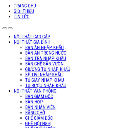
TRANG CHỦ
GIỚI THIỆU
TIN TỨC
NỘI THẤT CAO CẤP
NỘI THẤT GIA ĐÌNH
BÀN ĂN NHẬP KHẨU
BÀN ĂN TRONG NƯỚC
BÀN TRÀ NHẬP KHẨU
BÀN GHẾ SÂN VƯỜN
GIƯỜNG TỦ NHẬP KHẨU
KỆ TIVI NHẬP KHẨU
TỦ GIÀY NHẬP KHẨU
TỦ RƯỢU NHẬP KHẨU
NỘI THẤT VĂN PHÒNG
BÀN GIÁM ĐỐC
BÀN HỌP
BÀN NHÂN VIÊN
BĂNG CHỜ
GHẾ GIÁM ĐỐC
GHẾ HỘI NGHỊ