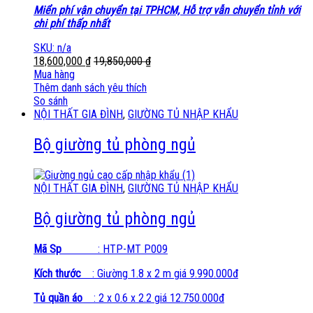
Miển phí vận chuyển tại TPHCM, Hỗ trợ vẫn chuyển tỉnh với
chi phí thấp nhất
SKU: n/a
18,600,000
₫
19,850,000
₫
Mua hàng
Thêm danh sách yêu thích
So sánh
NỘI THẤT GIA ĐÌNH
,
GIƯỜNG TỦ NHẬP KHẨU
Bộ giường tủ phòng ngủ
NỘI THẤT GIA ĐÌNH
,
GIƯỜNG TỦ NHẬP KHẨU
Bộ giường tủ phòng ngủ
Mã Sp
: HTP-MT P009
Kích thước
: Giường 1.8 x 2 m giá 9.990.000đ
Tủ quần áo
: 2 x 0.6 x 2.2 giá 12.750.000đ