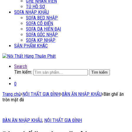
GHẾ NHÂN VIÊN
TỦ HỒ SƠ
SOFA NHẬP KHẨU
SOFA BED NHẬP
SOFA CỔ ĐIỂN
SOFA DA HIỆN ĐẠI
SOFA GÓC NHẬP
SOFA KP NHẬP
SẢN PHẨM KHÁC
Search
Tìm kiếm:
Tìm kiếm
0
Trang chủ
NỘI THẤT GIA ĐÌNH
BÀN ĂN NHẬP KHẨU
Bàn ghế ăn
tròn mặt đá
BÀN ĂN NHẬP KHẨU
,
NỘI THẤT GIA ĐÌNH