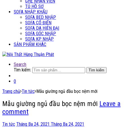
GHẾ NHÂN VIÊN
TỦ HỒ SƠ
SOFA NHẬP KHẨU
SOFA BED NHẬP
SOFA CỔ ĐIỂN
SOFA DA HIỆN ĐẠI
SOFA GÓC NHẬP
SOFA KP NHẬP
SẢN PHẨM KHÁC
Search
Tìm kiếm:
Tìm kiếm
0
Trang chủ
Tin tức
Mẫu giường ngủ đầu bọc nệm mới
Mẫu giường ngủ đầu bọc nệm mới
Leave a
comment
Tin tức
Tháng Ba 24, 2021
Tháng Ba 24, 2021