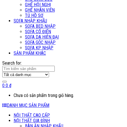
GHẾ HỘI NGHỊ
GHẾ NHÂN VIÊN
TỦ HỒ SƠ
SOFA NHẬP KHẨU
SOFA BED NHẬP
SOFA CỔ ĐIỂN
SOFA DA HIỆN ĐẠI
SOFA GÓC NHẬP
SOFA KP NHẬP
SẢN PHẨM KHÁC
Search for:
0
0
₫
Chưa có sản phẩm trong giỏ hàng.
DANH MỤC SẢN PHẨM
NỘI THẤT CAO CẤP
NỘI THẤT GIA ĐÌNH
BÀN ĂN NHẬP KHẨU