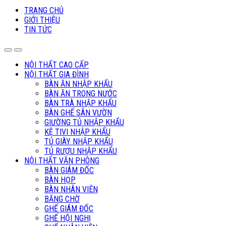
TRANG CHỦ
GIỚI THIỆU
TIN TỨC
NỘI THẤT CAO CẤP
NỘI THẤT GIA ĐÌNH
BÀN ĂN NHẬP KHẨU
BÀN ĂN TRONG NƯỚC
BÀN TRÀ NHẬP KHẨU
BÀN GHẾ SÂN VƯỜN
GIƯỜNG TỦ NHẬP KHẨU
KỆ TIVI NHẬP KHẨU
TỦ GIÀY NHẬP KHẨU
TỦ RƯỢU NHẬP KHẨU
NỘI THẤT VĂN PHÒNG
BÀN GIÁM ĐỐC
BÀN HỌP
BÀN NHÂN VIÊN
BĂNG CHỜ
GHẾ GIÁM ĐỐC
GHẾ HỘI NGHỊ