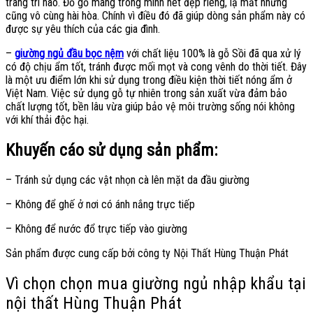
trang trí nào. Đồ gỗ mang trong mình nét đẹp riêng, lạ mắt nhưng
cũng vô cùng hài hòa. Chính vì điều đó đã giúp dòng sản phẩm này có
được sự yêu thích của các gia đình.
–
giường ngủ đầu bọc nệm
với chất liệu 100% là gỗ Sồi đã qua xử lý
có độ chịu ẩm tốt, tránh được mối mọt và cong vênh do thời tiết. Đây
là một ưu điểm lớn khi sử dụng trong điều kiện thời tiết nóng ẩm ở
Việt Nam. Việc sử dụng gỗ tự nhiên trong sản xuất vừa đảm bảo
chất lượng tốt, bền lâu vừa giúp bảo vệ môi trường sống nói không
với khí thải độc hại.
Khuyến cáo sử dụng sản phẩm:
– Tránh sử dụng các vật nhọn cà lên mặt da đầu giường
– Không để ghế ở nơi có ánh nắng trực tiếp
– Không để nước đổ trực tiếp vào giường
Sản phẩm được cung cấp bởi công ty Nội Thất Hùng Thuận Phát
Vì chọn chọn mua giường ngủ nhập khẩu tại
nội thất Hùng Thuận Phát