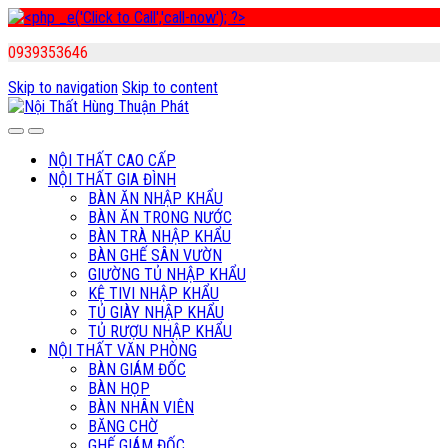
0939353646
Skip to navigation
Skip to content
NỘI THẤT CAO CẤP
NỘI THẤT GIA ĐÌNH
BÀN ĂN NHẬP KHẨU
BÀN ĂN TRONG NƯỚC
BÀN TRÀ NHẬP KHẨU
BÀN GHẾ SÂN VƯỜN
GIƯỜNG TỦ NHẬP KHẨU
KỆ TIVI NHẬP KHẨU
TỦ GIÀY NHẬP KHẨU
TỦ RƯỢU NHẬP KHẨU
NỘI THẤT VĂN PHÒNG
BÀN GIÁM ĐỐC
BÀN HỌP
BÀN NHÂN VIÊN
BĂNG CHỜ
GHẾ GIÁM ĐỐC