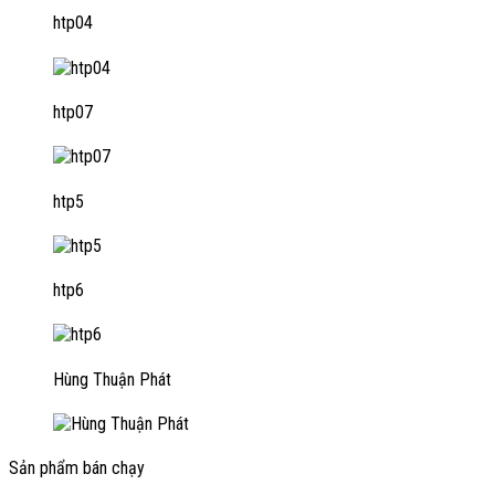
htp04
htp07
htp5
htp6
Hùng Thuận Phát
Sản phẩm bán chạy