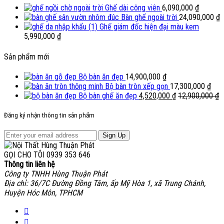
Ghế dài công viên
6,090,000
₫
Bàn ghế ngoài trời
24,090,000
₫
Ghế giám đốc hiện đại màu kem
5,990,000
₫
Sản phẩm mới
Bộ bàn ăn đẹp
14,900,000
₫
Bộ bàn tròn xếp gọn
17,300,000
₫
Bộ bàn ghế ăn đẹp
4,520,000
₫
12,900,000
₫
Đăng ký nhận thông tin sản phẩm
Sign Up
GỌI CHO TÔI
0939 353 646
Thông tin liên hệ
Công ty TNHH Hùng Thuận Phát
Địa chỉ: 36/7C Đường Đồng Tâm, ấp Mỹ Hòa 1, xã Trung Chánh,
Huyện Hóc Môn, TPHCM