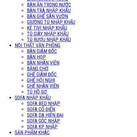
BÀN ĂN TRONG NƯỚC
BÀN TRÀ NHẬP KHẨU
BÀN GHẾ SÂN VƯỜN
GIƯỜNG TỦ NHẬP KHẨU
KỆ TIVI NHẬP KHẨU
TỦ GIÀY NHẬP KHẨU
TỦ RƯỢU NHẬP KHẨU
NỘI THẤT VĂN PHÒNG
BÀN GIÁM ĐỐC
BÀN HỌP
BÀN NHÂN VIÊN
BĂNG CHỜ
GHẾ GIÁM ĐỐC
GHẾ HỘI NGHỊ
GHẾ NHÂN VIÊN
TỦ HỒ SƠ
SOFA NHẬP KHẨU
SOFA BED NHẬP
SOFA CỔ ĐIỂN
SOFA DA HIỆN ĐẠI
SOFA GÓC NHẬP
SOFA KP NHẬP
SẢN PHẨM KHÁC