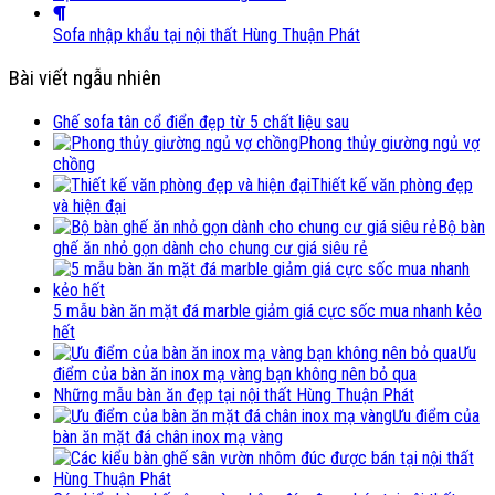
Sofa nhập khẩu tại nội thất Hùng Thuận Phát
Bài viết ngẫu nhiên
Ghế sofa tân cổ điển đẹp từ 5 chất liệu sau
Phong thủy giường ngủ vợ
chồng
Thiết kế văn phòng đẹp
và hiện đại
Bộ bàn
ghế ăn nhỏ gọn dành cho chung cư giá siêu rẻ
5 mẫu bàn ăn mặt đá marble giảm giá cực sốc mua nhanh kẻo
hết
Ưu
điểm của bàn ăn inox mạ vàng bạn không nên bỏ qua
Những mẫu bàn ăn đẹp tại nội thất Hùng Thuận Phát
Ưu điểm của
bàn ăn mặt đá chân inox mạ vàng