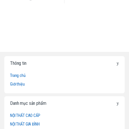
B
Thông tin
r
Trang chủ
a
Giới thiệu
n
d
Danh mục sản phẩm
s
NỘI THẤT CAO CẤP
NỘI THẤT GIA ĐÌNH
C