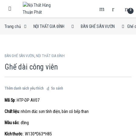
Skip to navigation
Skip to content
0
Trang chủ
NỘI THẤT GIA ĐÌNH
BÀN GHẾ SÂN VƯỜN
Ghế d
BÀN GHẾ SÂN VƯỜN
,
NỘI THẤT GIA ĐÌNH
Ghế dài công viên
Thêm danh sách yêu thích
So sánh
Mã Sp
: HTP-DP AV07
Chất liệu
: nhôm đúc sơn tỉnh điện, bàn có bếp than
Màu sắc
: đồng
Kích thước
: W130*D63*H85