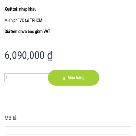
Xuất xứ
: nhập khẩu
Miển phí VC tại TPHCM
Giá trên chưa bao gồm VAT
6,090,000
₫
Quantity
Mua hàng
Mô tả