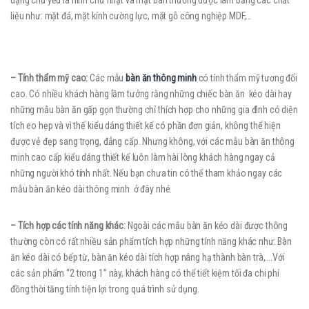
dạng chủ yếu là hình chữ nhật và mặt bàn thường được làm bằng các chất
liệu như: mặt đá, mặt kính cường lực, mặt gỗ công nghiệp MDF,…
– Tính thẩm mỹ cao:
Các mẫu
bàn ăn thông minh
có tính thẩm mỹ tương đối
cao. Có nhiều khách hàng lầm tưởng rằng những chiếc bàn ăn kéo dài hay
những mẫu bàn ăn gấp gọn thường chỉ thích hợp cho những gia đình có diện
tích eo hẹp và vì thế kiểu dáng thiết kế có phần đơn giản, không thể hiện
được vẻ đẹp sang trọng, đẳng cấp. Nhưng không, với các mẫu bàn ăn thông
minh cao cấp kiểu dáng thiết kế luôn làm hài lòng khách hàng ngay cả
những người khó tính nhất. Nếu bạn chưa tin có thể tham khảo ngay các
mẫu bàn ăn kéo dài thông minh ở đây nhé.
– Tích hợp các tính năng khác:
Ngoài các mẫu bàn ăn kéo dài được thông
thường còn có rất nhiều sản phẩm tích hợp những tính năng khác như: Bàn
ăn kéo dài có bếp từ, bàn ăn kéo dài tích hợp nâng hạ thành bàn trà,….Với
các sản phẩm “2 trong 1” này, khách hàng có thể tiết kiệm tối đa chi phí
đồng thời tăng tính tiện lợi trong quá trình sử dụng.