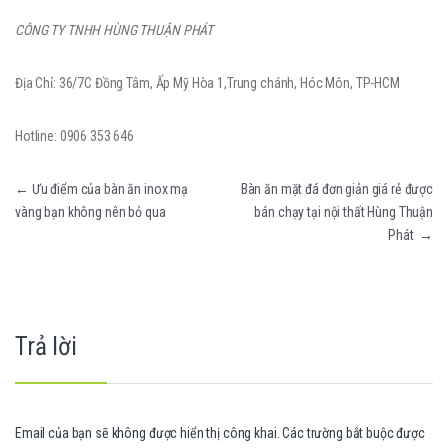
CÔNG TY TNHH HÙNG THUẬN PHÁT
Địa Chỉ: 36/7C Đồng Tâm, Ấp Mỹ Hòa 1,Trung chánh, Hóc Môn, TP-HCM
Hotline: 0906 353 646
Điều hướng bài viết
←
Ưu điểm của bàn ăn inox mạ
Bàn ăn mặt đá đơn giản giá rẻ được
vàng bạn không nên bỏ qua
bán chạy tại nội thất Hùng Thuận
Phát
→
Trả lời
Email của bạn sẽ không được hiển thị công khai.
Các trường bắt buộc được