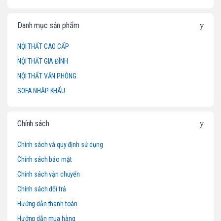
n
d
Danh mục sản phẩm
s
NỘI THẤT CAO CẤP
NỘI THẤT GIA ĐÌNH
C
NỘI THẤT VĂN PHÒNG
a
SOFA NHẬP KHẨU
r
o
Chính sách
u
Chính sách và quy định sử dụng
Chính sách bảo mật
s
Chính sách vận chuyển
e
Chính sách đổi trả
l
Hướng dẫn thanh toán
Hướng dẫn mua hàng