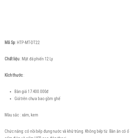
Mã Sp
: HTP-MT-DT22
Chất liệu
: Mặt đá phiến 12 Ly
Kích thước
:
Bàn giá 17.400.000đ
Giá trên chưa bao gồm ghế
Màu sắc : xám, kem
Chức năng: có nồi bếp đung nước và khữ trùng. Không bếp từ. Bàn ăn có ổ