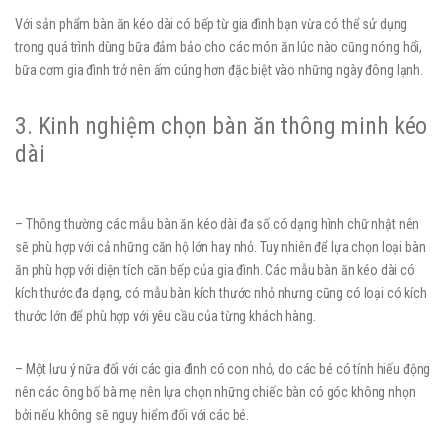
Với sản phẩm bàn ăn kéo dài có bếp từ gia đình bạn vừa có thể sử dụng
trong quá trình dùng bữa đảm bảo cho các món ăn lúc nào cũng nóng hổi,
bữa cơm gia đình trở nên ấm cúng hơn đặc biệt vào những ngày đông lạnh.
3. Kinh nghiệm chọn bàn ăn thông minh kéo
dài
– Thông thường các mẫu bàn ăn kéo dài đa số có dạng hình chữ nhật nên
sẽ phù hợp với cả những căn hộ lớn hay nhỏ. Tuy nhiên để lựa chọn loại bàn
ăn phù hợp với diện tích căn bếp của gia đình. Các mẫu bàn ăn kéo dài có
kích thước đa dạng, có mẫu bàn kích thước nhỏ nhưng cũng có loại có kích
thước lớn để phù hợp với yêu cầu của từng khách hàng.
– Một lưu ý nữa đối với các gia đình có con nhỏ, do các bé có tính hiếu động
nên các ông bố bà mẹ nên lựa chọn những chiếc bàn có góc không nhọn
bởi nếu không sẽ nguy hiểm đối với các bé.