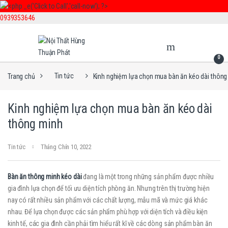
0939353646
Skip to navigation
Skip to content
0
Trang chủ
Tin tức
Kinh nghiệm lựa chọn mua bàn ăn kéo dài thông
Kinh nghiệm lựa chọn mua bàn ăn kéo dài
thông minh
Tin tức
Tháng Chín 10, 2022
Bàn ăn thông minh kéo dài
đang là một trong những sản phẩm được nhiều
gia đình lựa chọn để tối ưu diện tích phòng ăn. Nhưng trên thị trường hiện
nay có rất nhiều sản phẩm với các chất lượng, mẫu mã và mức giá khác
nhau. Để lựa chọn được các sản phẩm phù hợp với diện tích và điều kiện
kinh tế, các gia đình cần phải tìm hiểu rất kĩ về các dòng sản phẩm bàn ăn