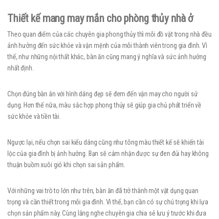
Thiết kế mang may mắn cho phòng thủy nhà ở
Theo quan điểm của các chuyên gia phong thủy thì mỗi đồ vật trong nhà đều
ảnh hưởng đến sức khỏe và vận mệnh của mỗi thành viên trong gia đình. Vì
thế, như những nội thất khác, bàn ăn cũng mang ý nghĩa và sức ảnh hưởng
nhất định.
Chọn đúng bàn ăn với hình dáng đẹp sẽ đem đến vận may cho người sử
dụng. Hơn thế nữa, màu sắc hợp phong thủy sẽ giúp gia chủ phát triển về
sức khỏe và tiền tài.
Ngược lại, nếu chọn sai kiểu dáng cũng như tông màu thiết kế sẽ khiến tài
lộc của gia đình bị ảnh hưởng. Bạn sẽ cảm nhận được sự đen đủi hay không
thuận buồm xuôi gió khi chọn sai sản phẩm.
Với những vai trò to lớn như trên, bàn ăn đã trở thành một vật dụng quan
trọng và cần thiết trong mỗi gia đình. Vì thế, bạn cần có sự chú trọng khi lựa
chọn sản phẩm này. Cùng lắng nghe chuyên gia chia sẻ lưu ý trước khi đưa