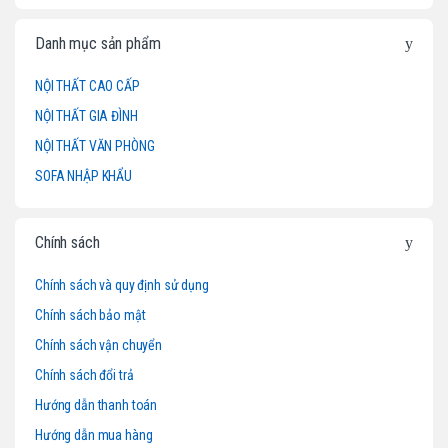
n
d
Danh mục sản phẩm
s
NỘI THẤT CAO CẤP
NỘI THẤT GIA ĐÌNH
C
NỘI THẤT VĂN PHÒNG
a
SOFA NHẬP KHẨU
r
o
Chính sách
u
Chính sách và quy định sử dụng
Chính sách bảo mật
s
Chính sách vận chuyển
e
Chính sách đổi trả
l
Hướng dẫn thanh toán
Hướng dẫn mua hàng