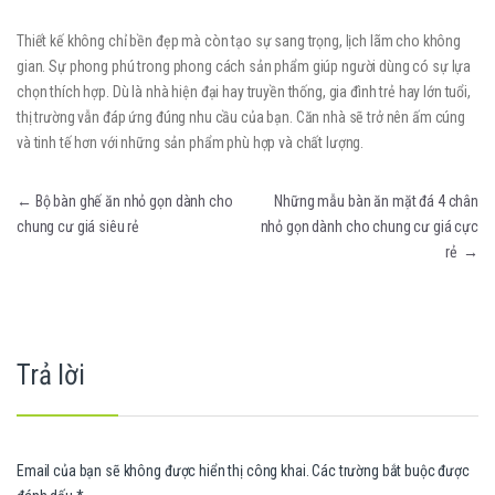
Thiết kế không chỉ bền đẹp mà còn tạo sự sang trọng, lịch lãm cho không
gian. Sự phong phú trong phong cách sản phẩm giúp người dùng có sự lựa
chọn thích hợp. Dù là nhà hiện đại hay truyền thống, gia đình trẻ hay lớn tuổi,
thị trường vẫn đáp ứng đúng nhu cầu của bạn. Căn nhà sẽ trở nên ấm cúng
và tinh tế hơn với những sản phẩm phù hợp và chất lượng.
Điều hướng bài viết
←
Bộ bàn ghế ăn nhỏ gọn dành cho
Những mẫu bàn ăn mặt đá 4 chân
chung cư giá siêu rẻ
nhỏ gọn dành cho chung cư giá cực
rẻ
→
Trả lời
Email của bạn sẽ không được hiển thị công khai.
Các trường bắt buộc được