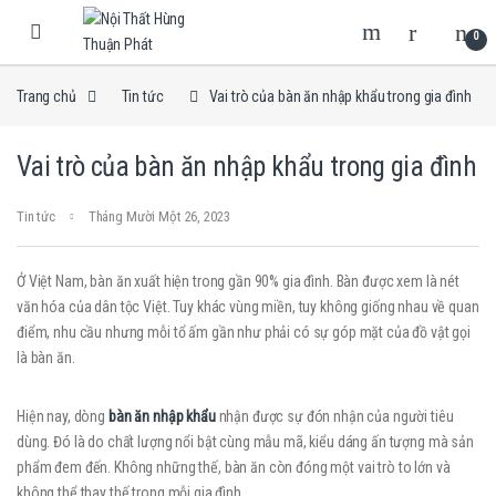
Skip to navigation
Skip to content
0
Trang chủ
Tin tức
Vai trò của bàn ăn nhập khẩu trong gia đình
Vai trò của bàn ăn nhập khẩu trong gia đình
Tin tức
Tháng Mười Một 26, 2023
Ở Việt Nam, bàn ăn xuất hiện trong gần 90% gia đình. Bàn được xem là nét
văn hóa của dân tộc Việt. Tuy khác vùng miền, tuy không giống nhau về quan
điểm, nhu cầu nhưng mỗi tổ ấm gần như phải có sự góp mặt của đồ vật gọi
là bàn ăn.
Hiện nay, dòng
bàn ăn nhập khẩu
nhận được sự đón nhận của người tiêu
dùng. Đó là do chất lượng nổi bật cùng mẫu mã, kiểu dáng ấn tượng mà sản
phẩm đem đến. Không những thế, bàn ăn còn đóng một vai trò to lớn và
không thể thay thế trong mỗi gia đình.