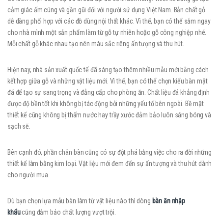
cảm giác ấm cúng và gần gũi đối với người sử dụng Việt Nam. Bản chất gỗ
dễ dàng phối hợp với các đồ dùng nội thất khác. Vì thế, bạn có thể sắm ngay
cho nhà mình một sản phẩm làm từ gỗ tự nhiên hoặc gỗ công nghiệp nhé.
Mỗi chất gỗ khác nhau tạo nên màu sắc riêng ấn tượng và thu hút.
Hiện nay, nhà sản xuất quốc tế đã sáng tạo thêm nhiều mẫu mới bằng cách
kết hợp giữa gỗ và những vật liệu mới. Vì thế, bạn có thể chọn kiểu bàn mặt
đá để tạo sự sang trọng và đẳng cấp cho phòng ăn. Chất liệu đá khẳng định
được độ bền tốt khi không bị tác động bởi những yếu tố bên ngoài. Bề mặt
thiết kế cũng không bị thấm nước hay trầy xước đảm bảo luôn sáng bóng và
sạch sẽ.
Bên cạnh đó, phần chân bàn cũng có sự đột phá bằng việc cho ra đời những
thiết kế làm bằng kim loại. Vật liệu mới đem đến sự ấn tượng và thu hút dành
cho người mua.
Dù bạn chọn lựa mẫu bàn làm từ vật liệu nào thì dòng
bàn ăn nhập
khẩu
cũng đảm bảo chất lượng vượt trội.