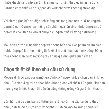
nhiều khách hàng gặp sai lầm khi mua sản phẩm theo quán tính, sở thích.
Bạn nên chọn thiết kế có sự cân đối với kích thước không gian lắp đặt.
Với những gian bếp có diện tích không quá rộng, bạn nên ưu ái những mẫu
bàn nhỏ gọn. Đừng chọn những sản phẩm quá lớn sẽ khiến không gian trở
nên chật chội. Bạn sẽ khó di chuyển cũng như vất vả trong nấu nướng.
Mẫu bàn ăn tròn cũng thích hợp với phòng bếp nhỏ. Sản phẩm chiếm diện
tích không quá lớn như những thiết kế hình chữ nhật hay hình vuông. Đồng
thời, không gian được mở rộng ra và giúp gia đình quây quần ấm áp.
Chọn thiết kế theo nhu cầu sử dụng
Một gia đình có 2 người và một gia đình có 4 người sẽ lựa chọn bàn ăn khác
nhau. Gia đình 4 người sẽ chọn bàn không giống với nhà 8-10 người. Nếu bạn
thường xuyên tiếp khách thì bàn ăn cũng không giống với gia đình ít khách.
Với những ví dụ trên, bạn có thể nhận ra rằng, với nhu cầu sử dụng khác
nhau, bạn sẽ có sự lựa chọn khác nhau. Căn cứ vào số lượng người sử