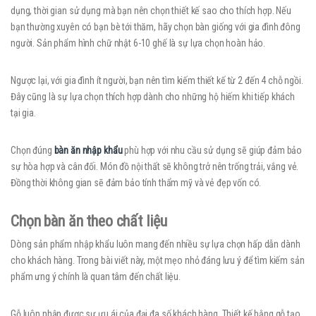
dụng, thời gian sử dụng mà bạn nên chọn thiết kế sao cho thích hợp. Nếu
bạn thường xuyên có bạn bè tới thăm, hãy chọn bàn giống với gia đình đông
người. Sản phẩm hình chữ nhật 6-10 ghế là sự lựa chọn hoàn hảo.
Ngược lại, với gia đình ít người, bạn nên tìm kiếm thiết kế từ 2 đến 4 chỗ ngồi.
Đây cũng là sự lựa chọn thích hợp dành cho những hộ hiếm khi tiếp khách
tại gia.
Chọn đúng
bàn ăn nhập khẩu
phù hợp với nhu cầu sử dụng sẽ giúp đảm bảo
sự hòa hợp và cân đối. Món đồ nội thất sẽ không trở nên trống trải, vắng vẻ.
Đồng thời không gian sẽ đảm bảo tính thẩm mỹ và vẻ đẹp vốn có.
Chọn bàn ăn theo chất liệu
Dòng sản phẩm nhập khẩu luôn mang đến nhiều sự lựa chọn hấp dẫn dành
cho khách hàng. Trong bài viết này, một mẹo nhỏ đáng lưu ý để tìm kiếm sản
phẩm ưng ý chính là quan tâm đến chất liệu.
Gỗ luôn nhận được sự ưu ái của đại đa số khách hàng. Thiết kế bằng gỗ tạo