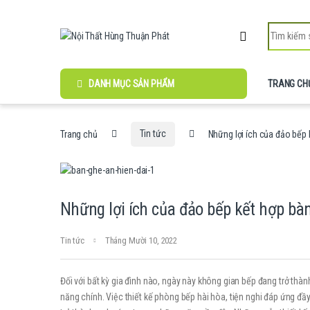
Skip to navigation
Skip to content
Search for:
DANH MỤC SẢN PHẨM
TRANG CH
Trang chủ
Tin tức
Những lợi ích của đảo bếp 
Những lợi ích của đảo bếp kết hợp bà
Tin tức
Tháng Mười 10, 2022
Đối với bất kỳ gia đình nào, ngày này không gian bếp đang trở th
năng chính. Việc thiết kế phòng bếp hài hòa, tiện nghi đáp ứng đ