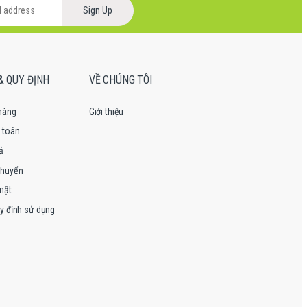
Sign Up
& QUY ĐỊNH
VỀ CHÚNG TÔI
hàng
Giới thiệu
 toán
ả
chuyển
mật
y định sử dụng