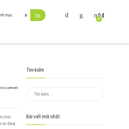
0
₫
0
Tìm kiếm
ve a comment
Tìm kiếm cho:
Bài viết mới nhất
ạnh chức
àn ăn đang