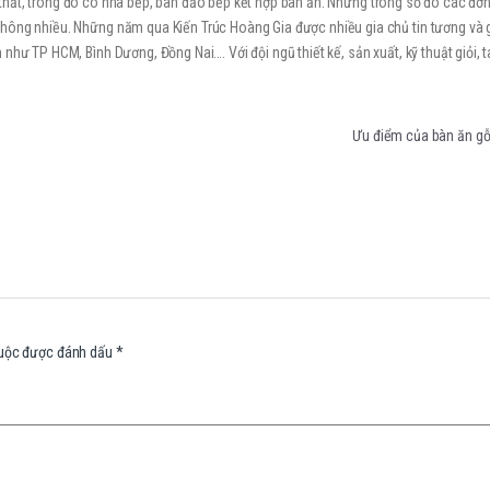
nội thất, trong đó có nhà bếp, bàn đảo bếp kết hợp bàn ăn. Nhưng trong số đó các đơ
không nhiều. Những năm qua Kiến Trúc Hoàng Gia được nhiều gia chủ tin tương và 
như TP HCM, Bình Dương, Đồng Nai…. Với đội ngũ thiết kế, sản xuất, kỹ thuật giỏi, 
Ưu điểm của bàn ăn g
buộc được đánh dấu
*