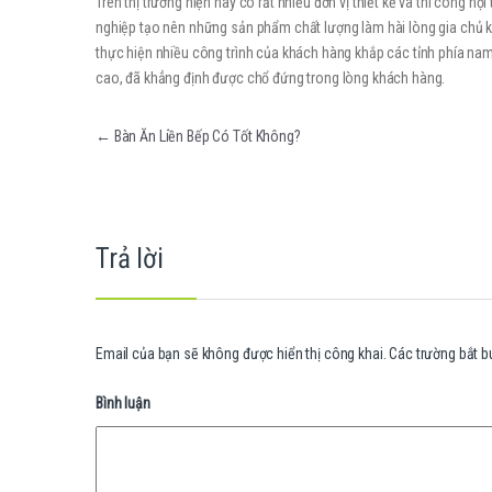
Trên thị trường hiện nay có rất nhiều đơn vị thiết kế và thi công 
nghiệp tạo nên những sản phẩm chất lượng làm hài lòng gia chủ 
thực hiện nhiều công trình của khách hàng khắp các tỉnh phía nam 
cao, đã khẳng định được chổ đứng trong lòng khách hàng.
Điều hướng bài viết
←
Bàn Ăn Liền Bếp Có Tốt Không?
Trả lời
Email của bạn sẽ không được hiển thị công khai.
Các trường bắt 
Bình luận