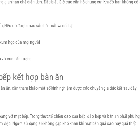
ông gian hạn chế diện tích. Đặc biệt là ở các căn hộ chung cư. Khi đó bạn không có
ấn, Nếu có được màu sắc bắt mắt và nổi bật
và xum họp của mọi người
ch vô cùng ấn tượng.
bếp kết hợp bàn ăn
àn ăn, cần tham khảo một số kinh nghiệm được các chuyên gia đúc kết sau đây:
ng với mặt bếp. Trong thực tế chiều cao của bếp, đảo bếp và bàn ăn phải phù hợp
làm việc. Người sử dụng sẽ không gặp khó khan khí mặt bàn quá cao hay quá thấp.