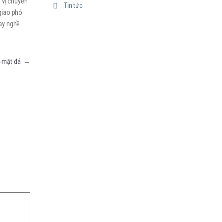
n vị chuyên
Tin tức
giao phó
tay nghề
ỗ mặt đá
→