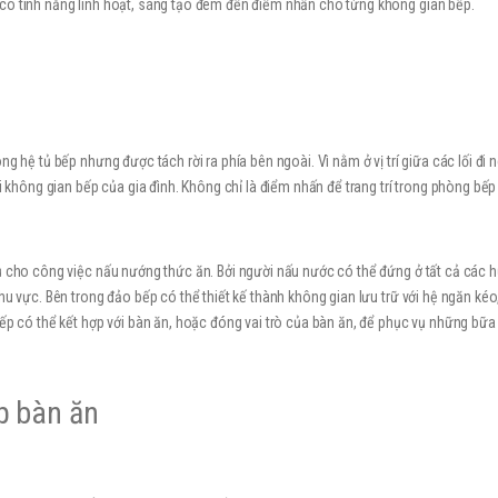
có tính năng linh hoạt, sáng tạo đem đến điểm nhấn cho từng không gian bếp.
g hệ tủ bếp nhưng được tách rời ra phía bên ngoài. Vì nằm ở vị trí giữa các lối đi
ối không gian bếp của gia đình. Không chỉ là điểm nhấn để trang trí trong phòng b
vụ cho công việc nấu nướng thức ăn. Bởi người nấu nước có thể đứng ở tất cả các 
hu vực. Bên trong đảo bếp có thể thiết kế thành không gian lưu trữ với hệ ngăn kéo
ếp có thể kết hợp với bàn ăn, hoặc đóng vai trò của bàn ăn, để phục vụ những bữa 
p bàn ăn