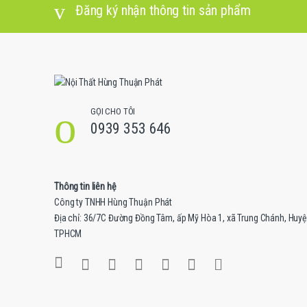
Đăng ký nhận thông tin sản phẩm
s
e
l
GỌI CHO TÔI
0939 353 646
Thông tin liên hệ
Công ty TNHH Hùng Thuận Phát
Địa chỉ: 36/7C Đường Đồng Tâm, ấp Mỹ Hòa 1, xã Trung Chánh, Huy
TPHCM