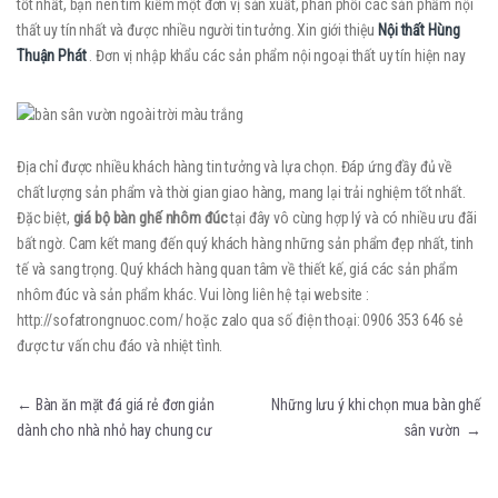
tốt nhất, bạn nên tìm kiếm một đơn vị sản xuất, phân phối các sản phẩm nội
thất uy tín nhất và được nhiều người tin tưởng. Xin giới thiệu
Nội thất Hùng
Thuận Phát
. Đơn vị nhập khẩu các sản phẩm nội ngoại thất uy tín hiện nay
Địa chỉ được nhiều khách hàng tin tưởng và lựa chọn. Đáp ứng đầy đủ về
chất lượng sản phẩm và thời gian giao hàng, mang lại trải nghiệm tốt nhất.
Đặc biệt,
giá bộ bàn ghế nhôm đúc
tại đây vô cùng hợp lý và có nhiều ưu đãi
bất ngờ. Cam kết mang đến quý khách hàng những sản phẩm đẹp nhất, tinh
tế và sang trọng. Quý khách hàng quan tâm về thiết kế, giá các sản phẩm
nhôm đúc và sản phẩm khác. Vui lòng liên hệ tại website :
http://sofatrongnuoc.com/ hoặc zalo qua số điện thoại: 0906 353 646 sẻ
được tư vấn chu đáo và nhiệt tình.
Điều hướng bài viết
←
Bàn ăn mặt đá giá rẻ đơn giản
Những lưu ý khi chọn mua bàn ghế
dành cho nhà nhỏ hay chung cư
sân vườn
→