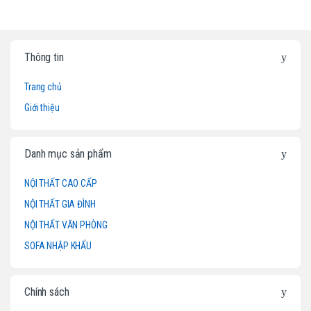
B
Thông tin
r
Trang chủ
a
Giới thiệu
n
d
Danh mục sản phẩm
s
NỘI THẤT CAO CẤP
NỘI THẤT GIA ĐÌNH
C
NỘI THẤT VĂN PHÒNG
a
SOFA NHẬP KHẨU
r
o
Chính sách