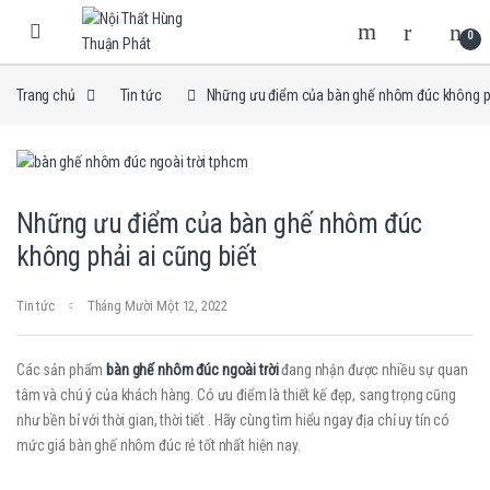
Skip to navigation
Skip to content
0
Trang chủ
Tin tức
Những ưu điểm của bàn ghế nhôm đúc không ph
Những ưu điểm của bàn ghế nhôm đúc
không phải ai cũng biết
Tin tức
Tháng Mười Một 12, 2022
Các sản phẩm
bàn ghế nhôm đúc ngoài trời
đang nhận được nhiều sự quan
tâm và chú ý của khách hàng. Có ưu điểm là thiết kế đẹp, sang trọng cũng
như bền bỉ với thời gian, thời tiết . Hãy cùng tìm hiểu ngay địa chỉ uy tín có
mức giá bàn ghế nhôm đúc rẻ tốt nhất hiện nay.