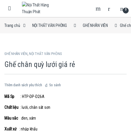
Skip to navigation
Skip to content
0
Trang chủ
NỘI THẤT VĂN PHÒNG
GHẾ NHÂN VIÊN
Ghế ch
GHẾ NHÂN VIÊN
,
NỘI THẤT VĂN PHÒNG
Ghế chân quỳ lưới giá rẻ
Thêm danh sách yêu thích
So sánh
Mã Sp
: HTP-DP-D26A
Chất liệu
: lưới, chân sắt sơn
Màu sắc
:đen, xám
Xuất xứ
: nhập khẩu