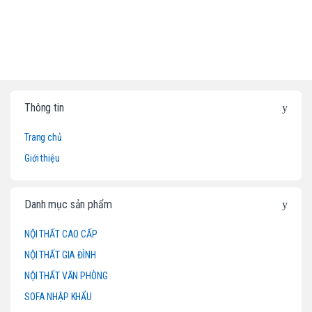
B
Thông tin
r
Trang chủ
a
Giới thiệu
n
d
Danh mục sản phẩm
s
NỘI THẤT CAO CẤP
NỘI THẤT GIA ĐÌNH
C
NỘI THẤT VĂN PHÒNG
a
SOFA NHẬP KHẨU