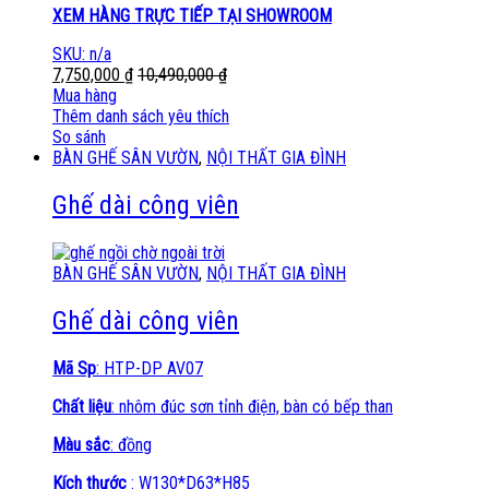
XEM HÀNG TRỰC TIẾP TẠI SHOWROOM
SKU: n/a
7,750,000
₫
10,490,000
₫
Mua hàng
Thêm danh sách yêu thích
So sánh
BÀN GHẾ SÂN VƯỜN
,
NỘI THẤT GIA ĐÌNH
Ghế dài công viên
BÀN GHẾ SÂN VƯỜN
,
NỘI THẤT GIA ĐÌNH
Ghế dài công viên
Mã Sp
: HTP-DP AV07
Chất liệu
: nhôm đúc sơn tỉnh điện, bàn có bếp than
Màu sắc
: đồng
Kích thước
: W130*D63*H85