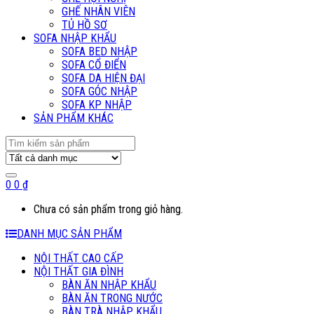
GHẾ NHÂN VIÊN
TỦ HỒ SƠ
SOFA NHẬP KHẨU
SOFA BED NHẬP
SOFA CỔ ĐIỂN
SOFA DA HIỆN ĐẠI
SOFA GÓC NHẬP
SOFA KP NHẬP
SẢN PHẨM KHÁC
Search
for:
0
0
₫
Chưa có sản phẩm trong giỏ hàng.
DANH MỤC SẢN PHẨM
NỘI THẤT CAO CẤP
NỘI THẤT GIA ĐÌNH
BÀN ĂN NHẬP KHẨU
BÀN ĂN TRONG NƯỚC
BÀN TRÀ NHẬP KHẨU