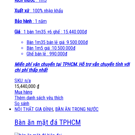
Kích thước
: 1m3
Xuất xứ
: 100% nhập khẩu
Bảo hành
: 1 năm
Giá
: 1 bàn 1m35 +6 ghế : 15.440.000đ
Bàn 1m35 bán lẻ giá :9.500.000đ
Bàn 1m5 giá :10.500.000đ
Ghế bán lẻ : 990.000đ
Miển phí vận chuyển tại TPHCM, Hỗ trợ vẫn chuyển tỉnh với
chi phí thấp nhất
SKU: n/a
15,440,000
₫
Mua hàng
Thêm danh sách yêu thích
So sánh
NỘI THẤT GIA ĐÌNH
,
BÀN ĂN TRONG NƯỚC
Bàn ăn mặt đá TPHCM