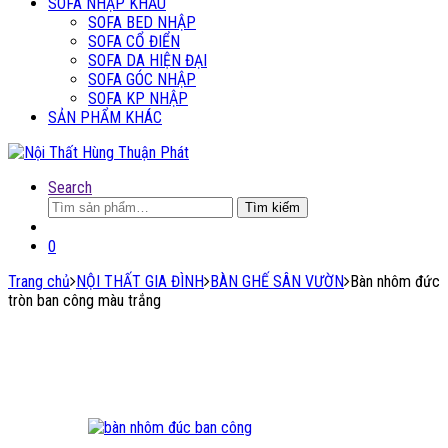
SOFA NHẬP KHẨU
SOFA BED NHẬP
SOFA CỔ ĐIỂN
SOFA DA HIỆN ĐẠI
SOFA GÓC NHẬP
SOFA KP NHẬP
SẢN PHẨM KHÁC
Search
Tìm
Tìm kiếm
kiếm:
0
Trang chủ
NỘI THẤT GIA ĐÌNH
BÀN GHẾ SÂN VƯỜN
Bàn nhôm đức
tròn ban công màu trắng