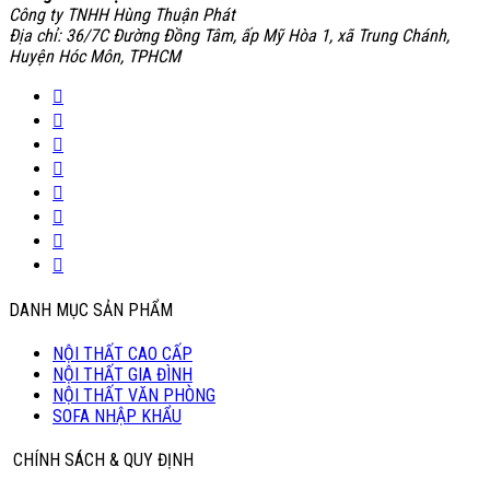
Công ty TNHH Hùng Thuận Phát
Địa chỉ: 36/7C Đường Đồng Tâm, ấp Mỹ Hòa 1, xã Trung Chánh,
Huyện Hóc Môn, TPHCM
DANH MỤC SẢN PHẨM
NỘI THẤT CAO CẤP
NỘI THẤT GIA ĐÌNH
NỘI THẤT VĂN PHÒNG
SOFA NHẬP KHẨU
CHÍNH SÁCH & QUY ĐỊNH