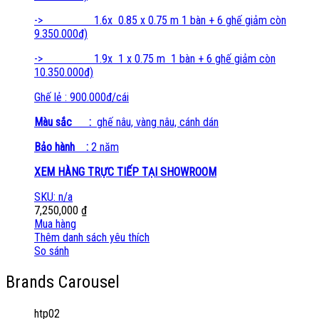
-> 1.6x 0.85 x 0.75 m 1 bàn + 6 ghế giảm còn
9.350.000đ)
-> 1.9x 1 x 0.75 m 1 bàn + 6 ghế giảm còn
10.350.000đ)
Ghế lẻ : 900.000đ/cái
Màu sắc :
ghế nâu, vàng nâu, cánh dán
Bảo hành :
2 năm
XEM HÀNG TRỰC TIẾP TẠI SHOWROOM
SKU: n/a
7,250,000
₫
Mua hàng
Thêm danh sách yêu thích
So sánh
Brands Carousel
htp02