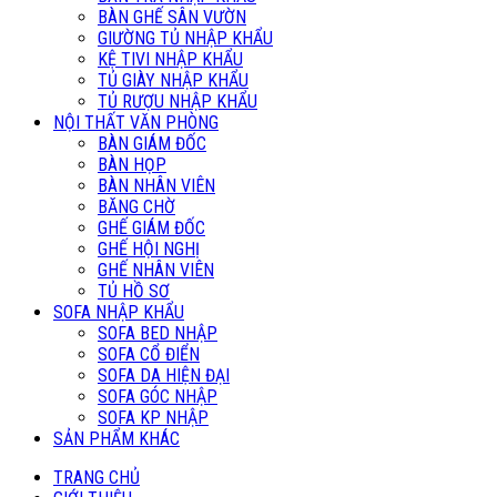
BÀN GHẾ SÂN VƯỜN
GIƯỜNG TỦ NHẬP KHẨU
KỆ TIVI NHẬP KHẨU
TỦ GIÀY NHẬP KHẨU
TỦ RƯỢU NHẬP KHẨU
NỘI THẤT VĂN PHÒNG
BÀN GIÁM ĐỐC
BÀN HỌP
BÀN NHÂN VIÊN
BĂNG CHỜ
GHẾ GIÁM ĐỐC
GHẾ HỘI NGHỊ
GHẾ NHÂN VIÊN
TỦ HỒ SƠ
SOFA NHẬP KHẨU
SOFA BED NHẬP
SOFA CỔ ĐIỂN
SOFA DA HIỆN ĐẠI
SOFA GÓC NHẬP
SOFA KP NHẬP
SẢN PHẨM KHÁC
TRANG CHỦ