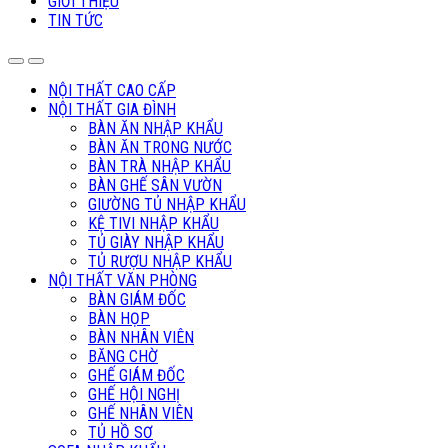
GIỚI THIỆU
TIN TỨC
NỘI THẤT CAO CẤP
NỘI THẤT GIA ĐÌNH
BÀN ĂN NHẬP KHẨU
BÀN ĂN TRONG NƯỚC
BÀN TRÀ NHẬP KHẨU
BÀN GHẾ SÂN VƯỜN
GIƯỜNG TỦ NHẬP KHẨU
KỆ TIVI NHẬP KHẨU
TỦ GIÀY NHẬP KHẨU
TỦ RƯỢU NHẬP KHẨU
NỘI THẤT VĂN PHÒNG
BÀN GIÁM ĐỐC
BÀN HỌP
BÀN NHÂN VIÊN
BĂNG CHỜ
GHẾ GIÁM ĐỐC
GHẾ HỘI NGHỊ
GHẾ NHÂN VIÊN
TỦ HỒ SƠ