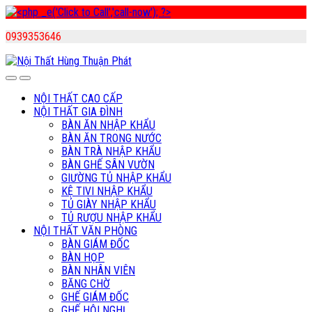
0939353646
Skip
Skip
to
to
navigation
content
NỘI THẤT CAO CẤP
NỘI THẤT GIA ĐÌNH
BÀN ĂN NHẬP KHẨU
BÀN ĂN TRONG NƯỚC
BÀN TRÀ NHẬP KHẨU
BÀN GHẾ SÂN VƯỜN
GIƯỜNG TỦ NHẬP KHẨU
KỆ TIVI NHẬP KHẨU
TỦ GIÀY NHẬP KHẨU
TỦ RƯỢU NHẬP KHẨU
NỘI THẤT VĂN PHÒNG
BÀN GIÁM ĐỐC
BÀN HỌP
BÀN NHÂN VIÊN
BĂNG CHỜ
GHẾ GIÁM ĐỐC
GHẾ HỘI NGHỊ