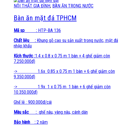
NỘI THẤT GIA ĐÌNH
,
BÀN ĂN TRONG NƯỚC
Bàn ăn mặt đá TPHCM
Mã sp :
HTP-BA 136
Chất liệu :
Khung gỗ cao su sản xuất trong nước, mặt đá
nhập khẩu
Kích thước :
1.4 x 0.8 x 0.75 m 1 bàn + 4 ghế giảm còn
7.250.000đ)
-> 1.6x 0.85 x 0.75 m 1 bàn + 6 ghế giảm còn
9.350.000đ)
-> 1.9x 1 x 0.75 m 1 bàn + 6 ghế giảm còn
10.350.000đ)
Ghế lẻ : 900.000đ/cái
Màu sắc :
ghế nâu, vàng nâu, cánh dán
Bảo hành :
2 năm