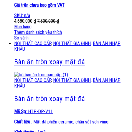
Giá trên chưa bao gồm VAT
SKU: n/a
4,680,000
₫
7,500,000
₫
Mua hàng
Thêm danh sách yêu thích
So sánh
NỘI THẤT CAO CẤP
,
NỘI THẤT GIA ĐÌNH
,
BÀN ĂN NHẬP
KHẨU
Bàn ăn tròn xoay mặt đá
NỘI THẤT CAO CẤP
,
NỘI THẤT GIA ĐÌNH
,
BÀN ĂN NHẬP
KHẨU
Bàn ăn tròn xoay mặt đá
Mã Sp
: HTP-DP-V11
Chất liệu
: Mặt đá phiến ceramic, chân sắt sơn vàng