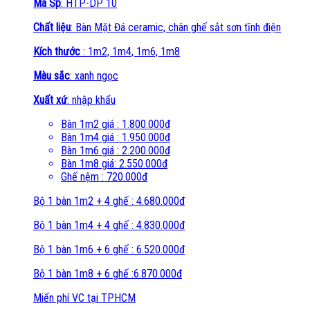
Mã Sp
: HTP-DP 10
Chất liệu
: Bàn Mặt Đá ceramic, chân ghế sắt sơn tĩnh điện
Kích thước
: 1m2, 1m4, 1m6, 1m8
Màu sắc
: xanh ngọc
Xuất xứ
: nhập khẩu
Bàn 1m2 giá : 1.800.000đ
Bàn 1m4 giá : 1.950.000đ
Bàn 1m6 giá : 2.200.000đ
Bàn 1m8 giá: 2.550.000đ
Ghế nệm : 720.000đ
Bộ 1 bàn 1m2 + 4 ghế : 4.680.000đ
Bộ 1 bàn 1m4 + 4 ghế : 4.830.000đ
Bộ 1 bàn 1m6 + 6 ghế : 6.520.000đ
Bộ 1 bàn 1m8 + 6 ghế :6.870.000đ
Miển phí VC tại TPHCM