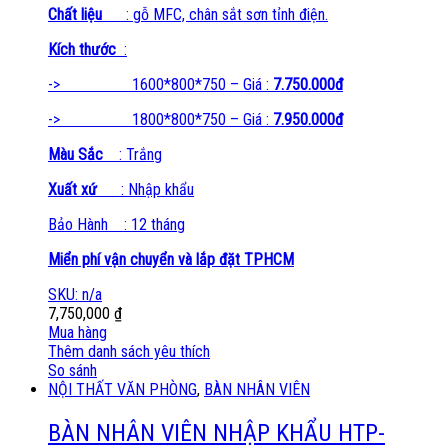
Chất liệu
: gỗ MFC, chân sắt sơn tỉnh điện.
Kích thước
:
-> 1600*800*750 – Giá :
7.750.000đ
-> 1800*800*750 – Giá :
7.950.000đ
Màu Sắc
: Trắng
Xuất xứ
: Nhập khẩu
Bảo Hành : 12 tháng
Miển phí vận chuyển và lắp đặt TPHCM
SKU: n/a
7,750,000
₫
Mua hàng
Thêm danh sách yêu thích
So sánh
NỘI THẤT VĂN PHÒNG
,
BÀN NHÂN VIÊN
BÀN NHÂN VIÊN NHẬP KHẨU HTP-