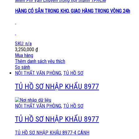
Miển Phí Vận Chuyển trong nội thành TPHCM
HÀNG CÓ SẲN TRONG KHO, GIAO HÀNG TRONG VÒNG 24h
SKU: n/a
3,250,000
₫
Mua hàng
Thêm danh sách yêu thích
So sánh
NỘI THẤT VĂN PHÒNG
,
TỦ HỒ SƠ
TỦ HỒ SƠ NHẬP KHẨU 8977
NỘI THẤT VĂN PHÒNG
,
TỦ HỒ SƠ
TỦ HỒ SƠ NHẬP KHẨU 8977
TỦ HỒ SƠ NHẬP KHẨU 8977-4 CÁNH