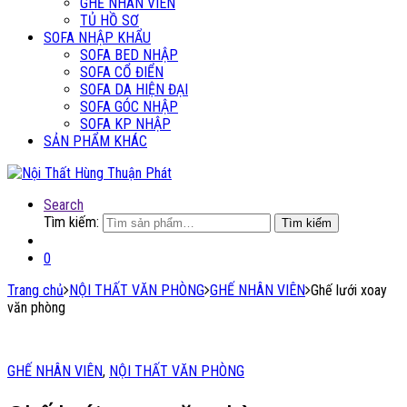
GHẾ NHÂN VIÊN
TỦ HỒ SƠ
SOFA NHẬP KHẨU
SOFA BED NHẬP
SOFA CỔ ĐIỂN
SOFA DA HIỆN ĐẠI
SOFA GÓC NHẬP
SOFA KP NHẬP
SẢN PHẨM KHÁC
Search
Tìm kiếm:
Tìm kiếm
0
Trang chủ
NỘI THẤT VĂN PHÒNG
GHẾ NHÂN VIÊN
Ghế lưới xoay
văn phòng
GHẾ NHÂN VIÊN
,
NỘI THẤT VĂN PHÒNG