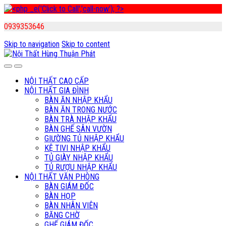
0939353646
Skip to navigation
Skip to content
NỘI THẤT CAO CẤP
NỘI THẤT GIA ĐÌNH
BÀN ĂN NHẬP KHẨU
BÀN ĂN TRONG NƯỚC
BÀN TRÀ NHẬP KHẨU
BÀN GHẾ SÂN VƯỜN
GIƯỜNG TỦ NHẬP KHẨU
KỆ TIVI NHẬP KHẨU
TỦ GIÀY NHẬP KHẨU
TỦ RƯỢU NHẬP KHẨU
NỘI THẤT VĂN PHÒNG
BÀN GIÁM ĐỐC
BÀN HỌP
BÀN NHÂN VIÊN
BĂNG CHỜ
GHẾ GIÁM ĐỐC