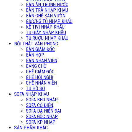
BÀN ĂN TRONG NƯỚC
BÀN TRÀ NHẬP KHẨU
BÀN GHẾ SÂN VƯỜN
GIƯỜNG TỦ NHẬP KHẨU
KỆ TIVI NHẬP KHẨU
TỦ GIÀY NHẬP KHẨU
TỦ RƯỢU NHẬP KHẨU
NỘI THẤT VĂN PHÒNG
BÀN GIÁM ĐỐC
BÀN HỌP
BÀN NHÂN VIÊN
BĂNG CHỜ
GHẾ GIÁM ĐỐC
GHẾ HỘI NGHỊ
GHẾ NHÂN VIÊN
TỦ HỒ SƠ
SOFA NHẬP KHẨU
SOFA BED NHẬP
SOFA CỔ ĐIỂN
SOFA DA HIỆN ĐẠI
SOFA GÓC NHẬP
SOFA KP NHẬP
SẢN PHẨM KHÁC