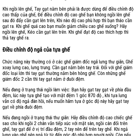
Khi ngồi lên ghế, Tay gạt nằm bên phải là được dùng để điều chỉnh độ
cao thấp của ghế, Để điều chỉnh độ cao ghế bạn không ngồi lên ghế
sau đó đẩy cần gạt lên trên, Khi nào độ cao phù hợp thì bạn tháo cần
gạt ra. Khi ghế quá cao bạn muốn giảm chiều cao ghế xuống? Hãy
ngồi lên ghế, Kéo cần gạt lên trên. Khi ghế đạt độ cao thích hợp thì
thả tay ghế ra.
Điều chỉnh độ ngả của tựa ghế
Chức năng này thường có ở các ghế giám đốc ngã lưng thư giãn, Ghế
xoay lưng cao, lưng trung. Cần gạt nằm bên tay trái. Đối với ghế giám
đốc loại lớn thì tay gạt thường nằm bên hông ghế. Còn những ghế
giám đốc 2 cần thì tay gạt nằm ở đuôi đệm.
Nếu đang ở trạng thái ngồi làm việc: Bạn hãy gạt tay gạt về phía đầu
đệm, lúc này tựa ghế tạo với mặt đệm 1 góc 870 độ , khi tựa lưng
vẫn có độ ngả đàn hồi, nếu muốn hãm tựa ở góc độ này hãy gạt tay
gạt về phía đuôi đệm.
Nếu đang ngồi ở trạng thái thư giãn: Hãy điều chỉnh độ cao chiếc ghế
sao cho khi ngồi 2 chân vẫn tiếp xúc với mặt sàn, ngồi cân đối trên
ghế, tay gạt để ở vị trí đầu đệm, 2 tay nên để trên tay ghế. Khi ngả
lưng vào ghế nên ngả từ từ đến góc độ phù hợp người ngồi. Còn nếu