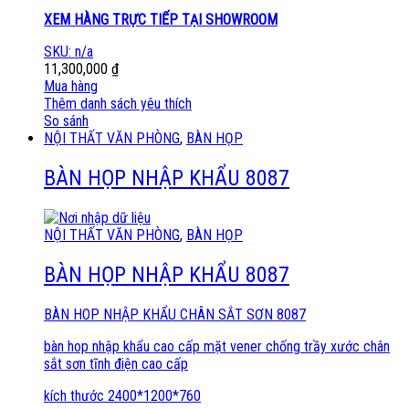
XEM HÀNG TRỰC TIẾP TẠI SHOWROOM
SKU: n/a
11,300,000
₫
Mua hàng
Thêm danh sách yêu thích
So sánh
NỘI THẤT VĂN PHÒNG
,
BÀN HỌP
BÀN HỌP NHẬP KHẨU 8087
NỘI THẤT VĂN PHÒNG
,
BÀN HỌP
BÀN HỌP NHẬP KHẨU 8087
BÀN HOP NHẬP KHẨU CHÂN SẮT SƠN 8087
bàn hop nhập khẩu cao cấp mặt vener chống trầy xước chân
sắt sơn tĩnh điện cao cấp
kích thước 2400*1200*760