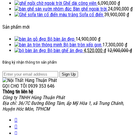
Ghế dài công viên
6,090,000
₫
Bàn ghế ngoài trời
24,090,000
₫
Sofa cổ điển
39,900,000
₫
Sản phẩm mới
Bộ bàn ăn đẹp
14,900,000
₫
Bộ bàn tròn xếp gọn
17,300,000
₫
Bộ bàn ghế ăn đẹp
4,520,000
₫
12,900,000
₫
Đăng ký nhận thông tin sản phẩm
Sign Up
GỌI CHO TÔI
0939 353 646
Thông tin liên hệ
Công ty TNHH Hùng Thuận Phát
Địa chỉ: 36/7C Đường Đồng Tâm, ấp Mỹ Hòa 1, xã Trung Chánh,
Huyện Hóc Môn, TPHCM