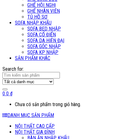
GHẾ HỘI NGHỊ
GHẾ NHÂN VIÊN
TỦ HỒ SƠ
SOFA NHẬP KHẨU
SOFA BED NHẬP
SOFA CỔ ĐIỂN
SOFA DA HIỆN ĐẠI
SOFA GÓC NHẬP
SOFA KP NHẬP
SẢN PHẨM KHÁC
Search for:
0
0
₫
Chưa có sản phẩm trong giỏ hàng.
DANH MỤC SẢN PHẨM
NỘI THẤT CAO CẤP
NỘI THẤT GIA ĐÌNH
BÀN ĂN NHẬP KHẨU