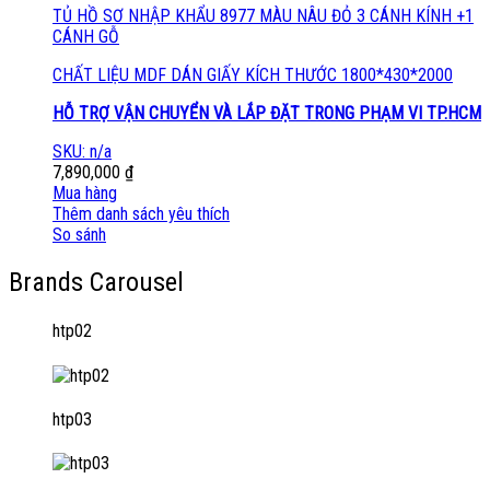
TỦ HỒ SƠ NHẬP KHẨU 8977 MÀU NÂU ĐỎ 3 CÁNH KÍNH +1
CÁNH GỖ
CHẤT LIỆU MDF DÁN GIẤY KÍCH THƯỚC 1800*430*2000
HỖ TRỢ VẬN CHUYỂN VÀ LẮP ĐẶT TRONG PHẠM VI TP.HCM
SKU: n/a
7,890,000
₫
Mua hàng
Thêm danh sách yêu thích
So sánh
Brands Carousel
htp02
htp03