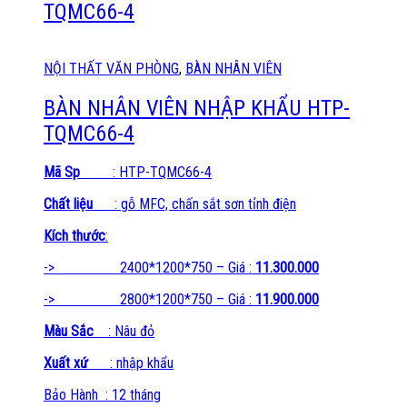
TQMC66-4
NỘI THẤT VĂN PHÒNG
,
BÀN NHÂN VIÊN
BÀN NHÂN VIÊN NHẬP KHẨU HTP-
TQMC66-4
Mã Sp
: HTP-TQMC66-4
Chất liệu
: gỗ MFC, chấn sắt sơn tỉnh điện
Kích thước
:
-> 2400*1200*750 – Giá :
11.300.000
-> 2800*1200*750 – Giá :
11.900.000
Màu Sắc
: Nâu đỏ
Xuất xứ
: nhập khẩu
Bảo Hành : 12 tháng