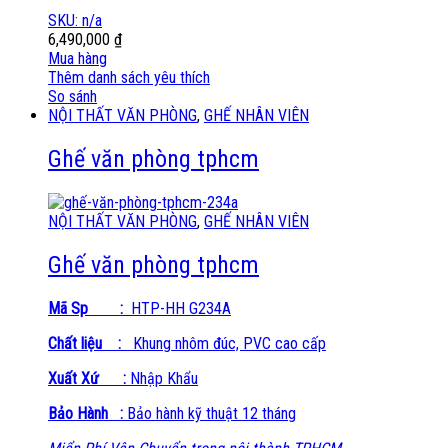
SKU: n/a
6,490,000
₫
Mua hàng
Thêm danh sách yêu thích
So sánh
NỘI THẤT VĂN PHÒNG
,
GHẾ NHÂN VIÊN
Ghế văn phòng tphcm
NỘI THẤT VĂN PHÒNG
,
GHẾ NHÂN VIÊN
Ghế văn phòng tphcm
Mã Sp
:
HTP-HH G234A
Chất liệu :
Khung nhôm đúc, PVC cao cấp
Xuất Xứ
:
Nhập Khẩu
Bảo Hành
:
Bảo hành kỹ thuật 12 tháng