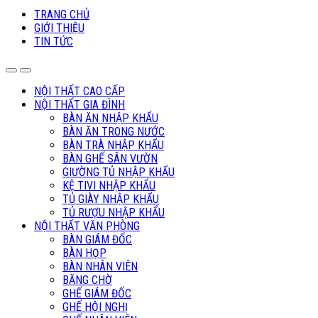
TRANG CHỦ
GIỚI THIỆU
TIN TỨC
NỘI THẤT CAO CẤP
NỘI THẤT GIA ĐÌNH
BÀN ĂN NHẬP KHẨU
BÀN ĂN TRONG NƯỚC
BÀN TRÀ NHẬP KHẨU
BÀN GHẾ SÂN VƯỜN
GIƯỜNG TỦ NHẬP KHẨU
KỆ TIVI NHẬP KHẨU
TỦ GIÀY NHẬP KHẨU
TỦ RƯỢU NHẬP KHẨU
NỘI THẤT VĂN PHÒNG
BÀN GIÁM ĐỐC
BÀN HỌP
BÀN NHÂN VIÊN
BĂNG CHỜ
GHẾ GIÁM ĐỐC
GHẾ HỘI NGHỊ