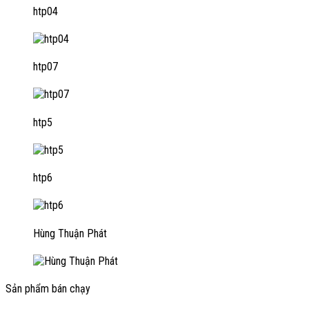
htp04
htp07
htp5
htp6
Hùng Thuận Phát
Sản phẩm bán chạy