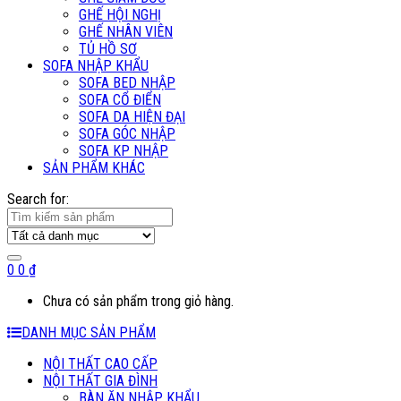
GHẾ HỘI NGHỊ
GHẾ NHÂN VIÊN
TỦ HỒ SƠ
SOFA NHẬP KHẨU
SOFA BED NHẬP
SOFA CỔ ĐIỂN
SOFA DA HIỆN ĐẠI
SOFA GÓC NHẬP
SOFA KP NHẬP
SẢN PHẨM KHÁC
Search for:
0
0
₫
Chưa có sản phẩm trong giỏ hàng.
DANH MỤC SẢN PHẨM
NỘI THẤT CAO CẤP
NỘI THẤT GIA ĐÌNH
BÀN ĂN NHẬP KHẨU