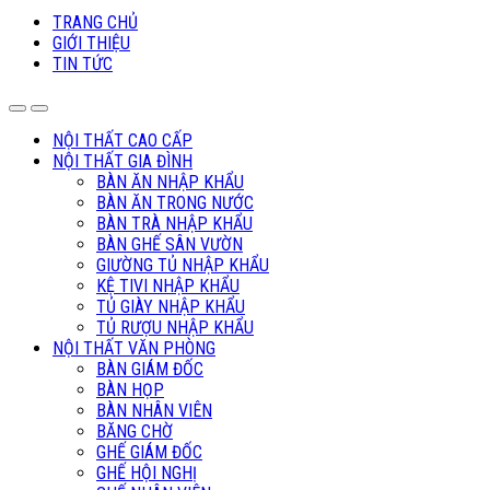
TRANG CHỦ
GIỚI THIỆU
TIN TỨC
NỘI THẤT CAO CẤP
NỘI THẤT GIA ĐÌNH
BÀN ĂN NHẬP KHẨU
BÀN ĂN TRONG NƯỚC
BÀN TRÀ NHẬP KHẨU
BÀN GHẾ SÂN VƯỜN
GIƯỜNG TỦ NHẬP KHẨU
KỆ TIVI NHẬP KHẨU
TỦ GIÀY NHẬP KHẨU
TỦ RƯỢU NHẬP KHẨU
NỘI THẤT VĂN PHÒNG
BÀN GIÁM ĐỐC
BÀN HỌP
BÀN NHÂN VIÊN
BĂNG CHỜ
GHẾ GIÁM ĐỐC
GHẾ HỘI NGHỊ