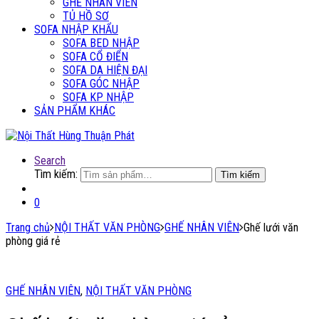
GHẾ NHÂN VIÊN
TỦ HỒ SƠ
SOFA NHẬP KHẨU
SOFA BED NHẬP
SOFA CỔ ĐIỂN
SOFA DA HIỆN ĐẠI
SOFA GÓC NHẬP
SOFA KP NHẬP
SẢN PHẨM KHÁC
Search
Tìm kiếm:
Tìm kiếm
0
Trang chủ
NỘI THẤT VĂN PHÒNG
GHẾ NHÂN VIÊN
Ghế lưới văn
phòng giá rẻ
GHẾ NHÂN VIÊN
,
NỘI THẤT VĂN PHÒNG