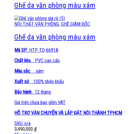
Ghế da văn phòng màu xám
NỘI THẤT VĂN PHÒNG
,
GHẾ GIÁM ĐỐC
Ghế da văn phòng màu xám
Mã SP
: HTP-TQ-6691A
Chất liệu
: PVC cao cấp
Màu sắc
: xám
Xuất xứ
:100% nhập khẩu
Bảo hành
: 12 tháng
Giá trên chưa bao gồm VAT
HỖ TRỢ VẬN CHUYỂN VÀ LẮP ĐẶT NỘI THÀNH TPHCM
SKU: n/a
3,490,000
₫