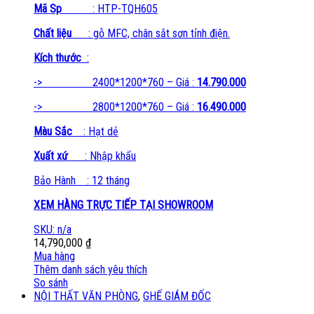
Mã Sp
: HTP-TQH605
Chất liệu
: gỗ MFC, chân sắt sơn tỉnh điện.
Kích thước
:
-> 2400*1200*760 – Giá :
14.790.000
-> 2800*1200*760 – Giá :
16.490.000
Màu Sắc
: Hạt dẻ
Xuất xứ
: Nhập khẩu
Bảo Hành : 12 tháng
XEM HÀNG TRỰC TIẾP TẠI SHOWROOM
SKU: n/a
14,790,000
₫
Mua hàng
Thêm danh sách yêu thích
So sánh
NỘI THẤT VĂN PHÒNG
,
GHẾ GIÁM ĐỐC