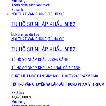
Mua hàng
Thêm danh sách yêu thích
So sánh
NỘI THẤT VĂN PHÒNG
,
TỦ HỒ SƠ
TỦ HỒ SƠ NHẬP KHẨU 6082
NỘI THẤT VĂN PHÒNG
,
TỦ HỒ SƠ
TỦ HỒ SƠ NHẬP KHẨU 6082
TỦ HỒ SƠ NHẬP KHẨU 6082-6 CÁNH
TỦ HỒ SƠ NHẬP KHẨU MÀU NÂU ĐỎ 6 CÁNH
CHẤT LIỆU MDF DÁN GIẤY KÍCH THƯỚC 2400*420*2240
HỖ TRỢ VẬN CHUYỂN VÀ LẮP ĐẶT TRONG PHẠM VI TP.HCM
SKU: n/a
13,490,000
₫
Mua hàng