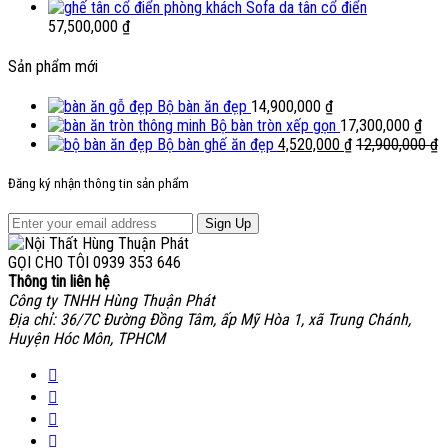
Sofa da tân cổ điển
57,500,000
₫
Sản phẩm mới
Bộ bàn ăn đẹp
14,900,000
₫
Bộ bàn tròn xếp gọn
17,300,000
₫
Bộ bàn ghế ăn đẹp
4,520,000
₫
12,900,000
₫
Đăng ký nhận thông tin sản phẩm
Sign Up
GỌI CHO TÔI
0939 353 646
Thông tin liên hệ
Công ty TNHH Hùng Thuận Phát
Địa chỉ: 36/7C Đường Đồng Tâm, ấp Mỹ Hòa 1, xã Trung Chánh,
Huyện Hóc Môn, TPHCM