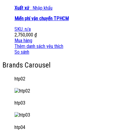
Xuất xứ
: Nhập khẩu
Miển phí vận chuyển TPHCM
SKU: n/a
2,750,000
₫
Mua hàng
Thêm danh sách yêu thích
So sánh
Brands Carousel
htp02
htp03
htp04