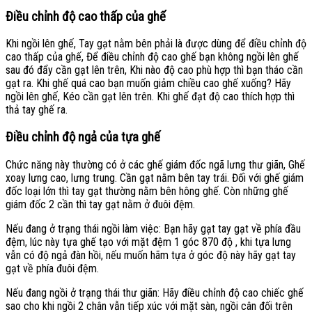
Điều chỉnh độ cao thấp của ghế
Khi ngồi lên ghế, Tay gạt nằm bên phải là được dùng để điều chỉnh độ
cao thấp của ghế, Để điều chỉnh độ cao ghế bạn không ngồi lên ghế
sau đó đẩy cần gạt lên trên, Khi nào độ cao phù hợp thì bạn tháo cần
gạt ra. Khi ghế quá cao bạn muốn giảm chiều cao ghế xuống? Hãy
ngồi lên ghế, Kéo cần gạt lên trên. Khi ghế đạt độ cao thích hợp thì
thả tay ghế ra.
Điều chỉnh độ ngả của tựa ghế
Chức năng này thường có ở các ghế giám đốc ngã lưng thư giãn, Ghế
xoay lưng cao, lưng trung. Cần gạt nằm bên tay trái. Đối với ghế giám
đốc loại lớn thì tay gạt thường nằm bên hông ghế. Còn những ghế
giám đốc 2 cần thì tay gạt nằm ở đuôi đệm.
Nếu đang ở trạng thái ngồi làm việc: Bạn hãy gạt tay gạt về phía đầu
đệm, lúc này tựa ghế tạo với mặt đệm 1 góc 870 độ , khi tựa lưng
vẫn có độ ngả đàn hồi, nếu muốn hãm tựa ở góc độ này hãy gạt tay
gạt về phía đuôi đệm.
Nếu đang ngồi ở trạng thái thư giãn: Hãy điều chỉnh độ cao chiếc ghế
sao cho khi ngồi 2 chân vẫn tiếp xúc với mặt sàn, ngồi cân đối trên