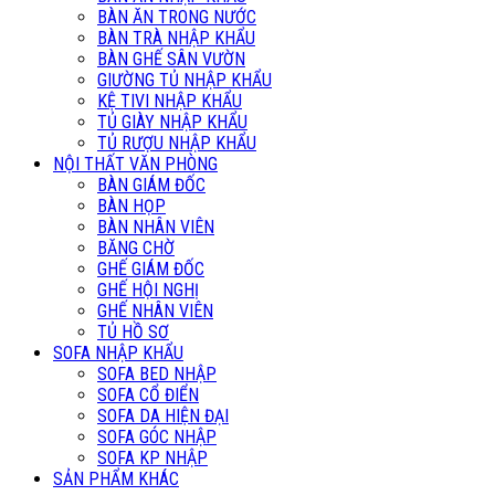
BÀN ĂN TRONG NƯỚC
BÀN TRÀ NHẬP KHẨU
BÀN GHẾ SÂN VƯỜN
GIƯỜNG TỦ NHẬP KHẨU
KỆ TIVI NHẬP KHẨU
TỦ GIÀY NHẬP KHẨU
TỦ RƯỢU NHẬP KHẨU
NỘI THẤT VĂN PHÒNG
BÀN GIÁM ĐỐC
BÀN HỌP
BÀN NHÂN VIÊN
BĂNG CHỜ
GHẾ GIÁM ĐỐC
GHẾ HỘI NGHỊ
GHẾ NHÂN VIÊN
TỦ HỒ SƠ
SOFA NHẬP KHẨU
SOFA BED NHẬP
SOFA CỔ ĐIỂN
SOFA DA HIỆN ĐẠI
SOFA GÓC NHẬP
SOFA KP NHẬP
SẢN PHẨM KHÁC