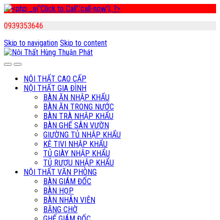
0939353646
Skip to navigation
Skip to content
NỘI THẤT CAO CẤP
NỘI THẤT GIA ĐÌNH
BÀN ĂN NHẬP KHẨU
BÀN ĂN TRONG NƯỚC
BÀN TRÀ NHẬP KHẨU
BÀN GHẾ SÂN VƯỜN
GIƯỜNG TỦ NHẬP KHẨU
KỆ TIVI NHẬP KHẨU
TỦ GIÀY NHẬP KHẨU
TỦ RƯỢU NHẬP KHẨU
NỘI THẤT VĂN PHÒNG
BÀN GIÁM ĐỐC
BÀN HỌP
BÀN NHÂN VIÊN
BĂNG CHỜ
GHẾ GIÁM ĐỐC