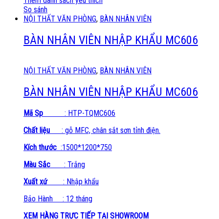
Thêm danh sách yêu thích
So sánh
NỘI THẤT VĂN PHÒNG
,
BÀN NHÂN VIÊN
BÀN NHÂN VIÊN NHẬP KHẨU MC606
NỘI THẤT VĂN PHÒNG
,
BÀN NHÂN VIÊN
BÀN NHÂN VIÊN NHẬP KHẨU MC606
Mã Sp
: HTP-TQMC606
Chất liệu
: gỗ MFC, chân sắt sơn tỉnh điện.
Kích thước
:1500*1200*750
Màu Sắc
: Trắng
Xuất xứ
: Nhập khẩu
Bảo Hành : 12 tháng
XEM HÀNG TRỰC TIẾP TẠI SHOWROOM