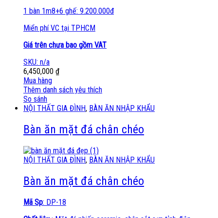
1 bàn 1m8+6 ghế: 9.200.000đ
Miển phí VC tại TPHCM
Giá trên chưa bao gồm VAT
SKU: n/a
6,450,000
₫
Mua hàng
Thêm danh sách yêu thích
So sánh
NỘI THẤT GIA ĐÌNH
,
BÀN ĂN NHẬP KHẨU
Bàn ăn mặt đá chân chéo
NỘI THẤT GIA ĐÌNH
,
BÀN ĂN NHẬP KHẨU
Bàn ăn mặt đá chân chéo
Mã Sp
: DP-18