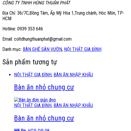
CÔNG TY TNHH HÙNG THUẬN PHÁT
Địa Chỉ: 36/7C,Đồng Tâm, Ấp Mỹ Hòa 1,Trung chánh, Hóc Môn, TP-
HCM
Hotline: 0939 353 646
Email: coltdhungthuanphat@gmail.com
Danh mục:
BÀN GHẾ SÂN VƯỜN
,
NỘI THẤT GIA ĐÌNH
Sản phẩm tương tự
NỘI THẤT GIA ĐÌNH
,
BÀN ĂN NHẬP KHẨU
Bàn ăn nhỏ chung cư
NỘI THẤT GIA ĐÌNH
,
BÀN ĂN NHẬP KHẨU
Bàn ăn nhỏ chung cư
Mã Sp
: HTP-DP 08