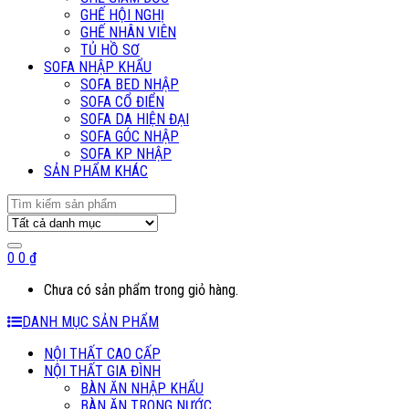
GHẾ HỘI NGHỊ
GHẾ NHÂN VIÊN
TỦ HỒ SƠ
SOFA NHẬP KHẨU
SOFA BED NHẬP
SOFA CỔ ĐIỂN
SOFA DA HIỆN ĐẠI
SOFA GÓC NHẬP
SOFA KP NHẬP
SẢN PHẨM KHÁC
Search
for:
0
0
₫
Chưa có sản phẩm trong giỏ hàng.
DANH MỤC SẢN PHẨM
NỘI THẤT CAO CẤP
NỘI THẤT GIA ĐÌNH
BÀN ĂN NHẬP KHẨU
BÀN ĂN TRONG NƯỚC