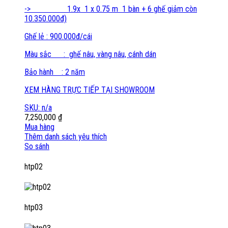
-> 1.9x 1 x 0.75 m 1 bàn + 6 ghế giảm còn
10.350.000đ)
Ghế lẻ : 900.000đ/cái
Màu sắc : ghế nâu, vàng nâu, cánh dán
Bảo hành : 2 năm
XEM HÀNG TRỰC TIẾP TẠI SHOWROOM
SKU: n/a
7,250,000
₫
Mua hàng
Thêm danh sách yêu thích
So sánh
Brands
htp02
Carousel
htp03