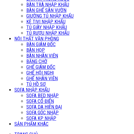
BÀN TRÀ NHẬP KHẨU
BÀN GHẾ SÂN VƯỜN
GIƯỜNG TỦ NHẬP KHẨU
KỆ TIVI NHẬP KHẨU
TỦ GIÀY NHẬP KHẨU
TỦ RƯỢU NHẬP KHẨU
NỘI THẤT VĂN PHÒNG
BÀN GIÁM ĐỐC
BÀN HỌP
BÀN NHÂN VIÊN
BĂNG CHỜ
GHẾ GIÁM ĐỐC
GHẾ HỘI NGHỊ
GHẾ NHÂN VIÊN
TỦ HỒ SƠ
SOFA NHẬP KHẨU
SOFA BED NHẬP
SOFA CỔ ĐIỂN
SOFA DA HIỆN ĐẠI
SOFA GÓC NHẬP
SOFA KP NHẬP
SẢN PHẨM KHÁC