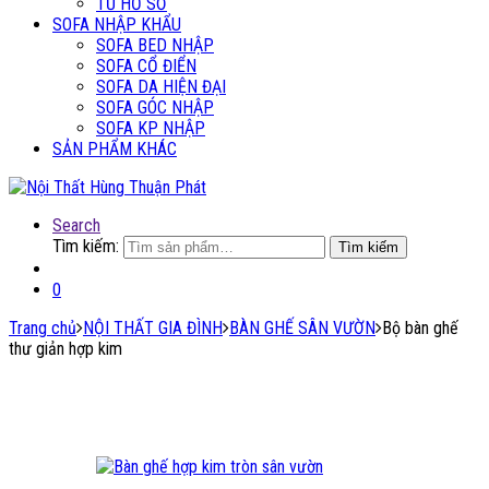
TỦ HỒ SƠ
SOFA NHẬP KHẨU
SOFA BED NHẬP
SOFA CỔ ĐIỂN
SOFA DA HIỆN ĐẠI
SOFA GÓC NHẬP
SOFA KP NHẬP
SẢN PHẨM KHÁC
Search
Tìm kiếm:
Tìm kiếm
0
Trang chủ
NỘI THẤT GIA ĐÌNH
BÀN GHẾ SÂN VƯỜN
Bộ bàn ghế
thư giản hợp kim