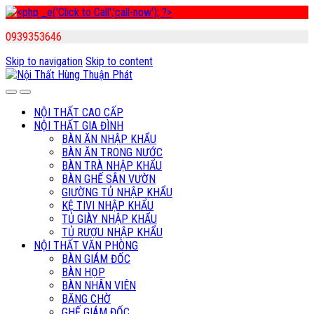
0939353646
Skip to navigation
Skip to content
NỘI THẤT CAO CẤP
NỘI THẤT GIA ĐÌNH
BÀN ĂN NHẬP KHẨU
BÀN ĂN TRONG NƯỚC
BÀN TRÀ NHẬP KHẨU
BÀN GHẾ SÂN VƯỜN
GIƯỜNG TỦ NHẬP KHẨU
KỆ TIVI NHẬP KHẨU
TỦ GIÀY NHẬP KHẨU
TỦ RƯỢU NHẬP KHẨU
NỘI THẤT VĂN PHÒNG
BÀN GIÁM ĐỐC
BÀN HỌP
BÀN NHÂN VIÊN
BĂNG CHỜ
GHẾ GIÁM ĐỐC