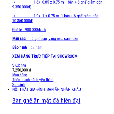
-> 1.6x 0.85 x 0.75 m 1 bàn + 6 ghế giảm còn
9.350.000đ)
-> 1.9x 1 x 0.75 m 1 bàn + 6 ghế giảm còn
10.350.000đ)
Ghế lẻ : 900.000đ/cái
Màu sắc :
ghế nâu, vàng nâu, cánh dán
Bảo hành :
2 năm
XEM HÀNG TRỰC TIẾP TẠI SHOWROOM
SKU: n/a
7,250,000
₫
Mua hàng
Thêm danh sách yêu thích
So sánh
NỘI THẤT GIA ĐÌNH
,
BÀN ĂN NHẬP KHẨU
Bàn ghế ăn mặt đá hiện đại