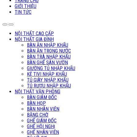
TRANG CHỦ
GIỚI THIỆU
TIN TỨC
NỘI THẤT CAO CẤP
NỘI THẤT GIA ĐÌNH
BÀN ĂN NHẬP KHẨU
BÀN ĂN TRONG NƯỚC
BÀN TRÀ NHẬP KHẨU
BÀN GHẾ SÂN VƯỜN
GIƯỜNG TỦ NHẬP KHẨU
KỆ TIVI NHẬP KHẨU
TỦ GIÀY NHẬP KHẨU
TỦ RƯỢU NHẬP KHẨU
NỘI THẤT VĂN PHÒNG
BÀN GIÁM ĐỐC
BÀN HỌP
BÀN NHÂN VIÊN
BĂNG CHỜ
GHẾ GIÁM ĐỐC
GHẾ HỘI NGHỊ
GHẾ NHÂN VIÊN