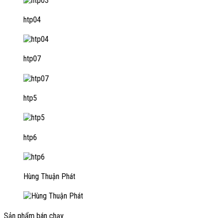
htp04
htp07
htp5
htp6
Hùng Thuận Phát
Sản phẩm bán chạy