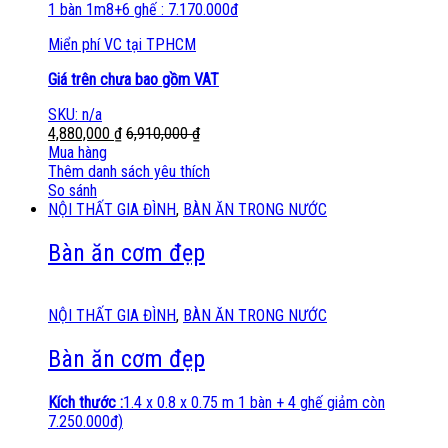
1 bàn 1m8+6 ghế : 7.170.000đ
Miển phí VC tại TPHCM
Giá trên chưa bao gồm VAT
SKU: n/a
4,880,000
₫
6,910,000
₫
Mua hàng
Thêm danh sách yêu thích
So sánh
NỘI THẤT GIA ĐÌNH
,
BÀN ĂN TRONG NƯỚC
Bàn ăn cơm đẹp
NỘI THẤT GIA ĐÌNH
,
BÀN ĂN TRONG NƯỚC
Bàn ăn cơm đẹp
Kích thước :
1.4 x 0.8 x 0.75 m 1 bàn + 4 ghế giảm còn
7.250.000đ)