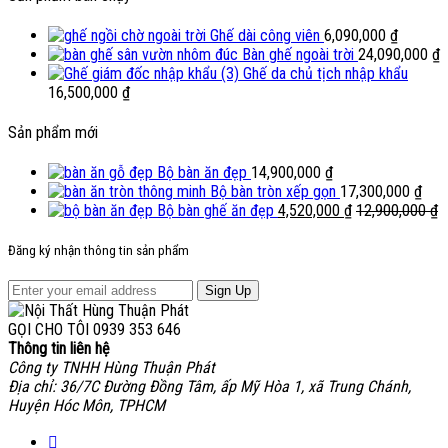
Ghế dài công viên
6,090,000
₫
Bàn ghế ngoài trời
24,090,000
₫
Ghế da chủ tịch nhập khẩu
16,500,000
₫
Sản phẩm mới
Bộ bàn ăn đẹp
14,900,000
₫
Bộ bàn tròn xếp gọn
17,300,000
₫
Bộ bàn ghế ăn đẹp
4,520,000
₫
12,900,000
₫
Đăng ký nhận thông tin sản phẩm
Sign Up
GỌI CHO TÔI
0939 353 646
Thông tin liên hệ
Công ty TNHH Hùng Thuận Phát
Địa chỉ: 36/7C Đường Đồng Tâm, ấp Mỹ Hòa 1, xã Trung Chánh,
Huyện Hóc Môn, TPHCM