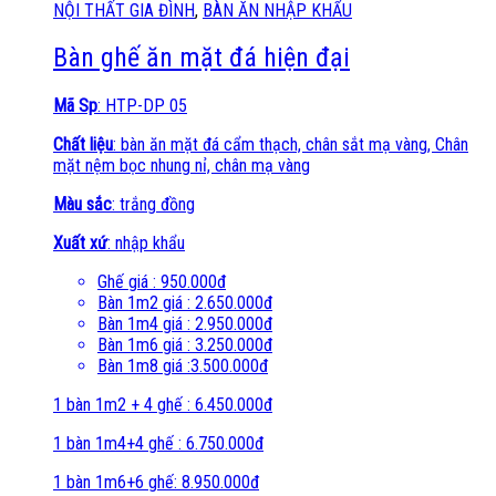
NỘI THẤT GIA ĐÌNH
,
BÀN ĂN NHẬP KHẨU
Bàn ghế ăn mặt đá hiện đại
Mã Sp
: HTP-DP 05
Chất liệu
: bàn ăn mặt đá cẩm thạch, chân sắt mạ vàng, Chân
mặt nệm bọc nhung nỉ, chân mạ vàng
Màu sắc
: trắng đồng
Xuất xứ
: nhập khẩu
Ghế giá : 950.000đ
Bàn 1m2 giá : 2.650.000đ
Bàn 1m4 giá : 2.950.000đ
Bàn 1m6 giá : 3.250.000đ
Bàn 1m8 giá :3.500.000đ
1 bàn 1m2 + 4 ghế : 6.450.000đ
1 bàn 1m4+4 ghế : 6.750.000đ
1 bàn 1m6+6 ghế: 8.950.000đ