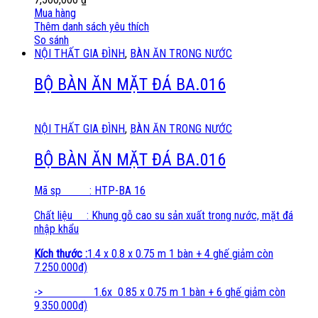
Mua hàng
Thêm danh sách yêu thích
So sánh
NỘI THẤT GIA ĐÌNH
,
BÀN ĂN TRONG NƯỚC
BỘ BÀN ĂN MẶT ĐÁ BA.016
NỘI THẤT GIA ĐÌNH
,
BÀN ĂN TRONG NƯỚC
BỘ BÀN ĂN MẶT ĐÁ BA.016
Mã sp : HTP-BA 16
Chất liệu : Khung gỗ cao su sản xuất trong nước, mặt đá
nhập khẩu
Kích thước :
1.4 x 0.8 x 0.75 m 1 bàn + 4 ghế giảm còn
7.250.000đ)
-> 1.6x 0.85 x 0.75 m 1 bàn + 6 ghế giảm còn
9.350.000đ)