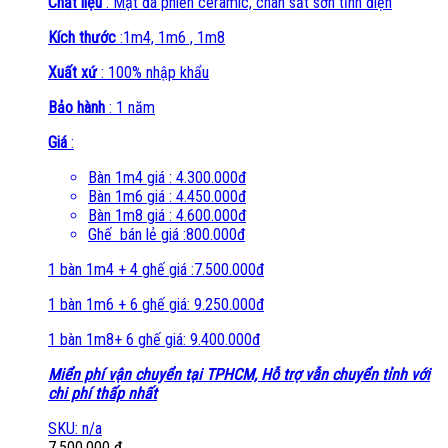
Chất liệu
: Mặt đá phiến ceramic, chân sắt sơn tỉnh điện
Kích thước
:1m4, 1m6 , 1m8
Xuất xứ
: 100% nhập khẩu
Bảo hành
: 1 năm
Giá
:
Bàn 1m4 giá : 4.300.000đ
Bàn 1m6 giá : 4.450.000đ
Bàn 1m8 giá : 4.600.000đ
Ghế bán lẻ giá :800.000đ
1 bàn 1m4 + 4 ghế giá :7.500.000đ
1 bàn 1m6 + 6 ghế giá: 9.250.000đ
1 bàn 1m8+ 6 ghế giá: 9.400.000đ
Miển phí vận chuyển tại TPHCM, Hỗ trợ vẫn chuyển tỉnh với
chi phí thấp nhất
SKU: n/a
7,500,000
₫