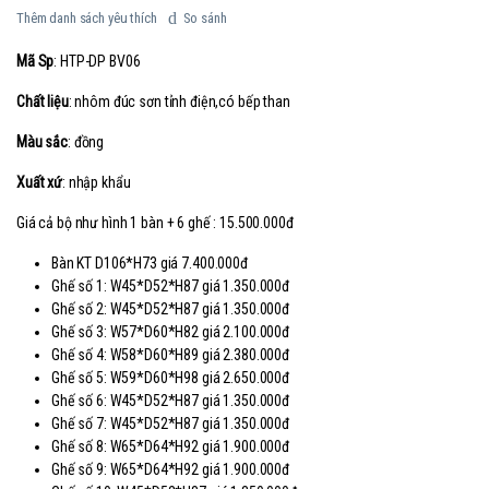
Thêm danh sách yêu thích
So sánh
Mã Sp
: HTP-DP BV06
Chất liệu
: nhôm đúc sơn tỉnh điện,có bếp than
Màu sắc
: đồng
Xuất xứ
: nhập khẩu
Giá cả bộ như hình 1 bàn + 6 ghế : 15.500.000đ
Bàn KT D106*H73 giá 7.400.000đ
Ghế số 1: W45*D52*H87 giá 1.350.000đ
Ghế số 2: W45*D52*H87 giá 1.350.000đ
Ghế số 3: W57*D60*H82 giá 2.100.000đ
Ghế số 4: W58*D60*H89 giá 2.380.000đ
Ghế số 5: W59*D60*H98 giá 2.650.000đ
Ghế số 6: W45*D52*H87 giá 1.350.000đ
Ghế số 7: W45*D52*H87 giá 1.350.000đ
Ghế số 8: W65*D64*H92 giá 1.900.000đ
Ghế số 9: W65*D64*H92 giá 1.900.000đ