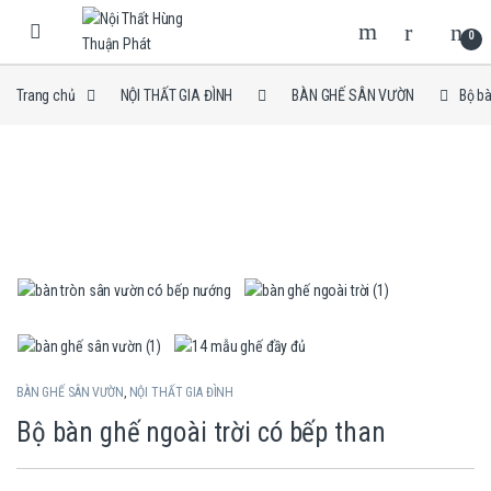
Skip to navigation
Skip to content
0
Trang chủ
NỘI THẤT GIA ĐÌNH
BÀN GHẾ SÂN VƯỜN
Bộ bà
BÀN GHẾ SÂN VƯỜN
,
NỘI THẤT GIA ĐÌNH
Bộ bàn ghế ngoài trời có bếp than