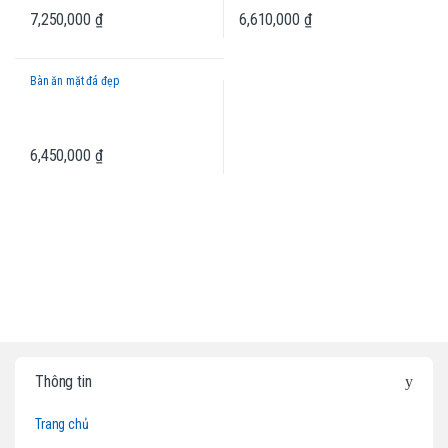
7,250,000
₫
6,610,000
₫
Bàn ăn mặt đá đẹp
6,450,000
₫
B
Thông tin
r
Trang chủ
a