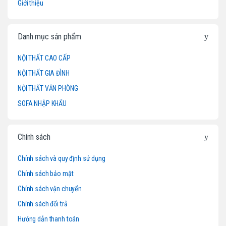
Giới thiệu
n
d
Danh mục sản phẩm
s
NỘI THẤT CAO CẤP
NỘI THẤT GIA ĐÌNH
C
NỘI THẤT VĂN PHÒNG
a
SOFA NHẬP KHẨU
r
o
Chính sách
u
Chính sách và quy định sử dụng
Chính sách bảo mật
s
Chính sách vận chuyển
e
Chính sách đổi trả
l
Hướng dẫn thanh toán