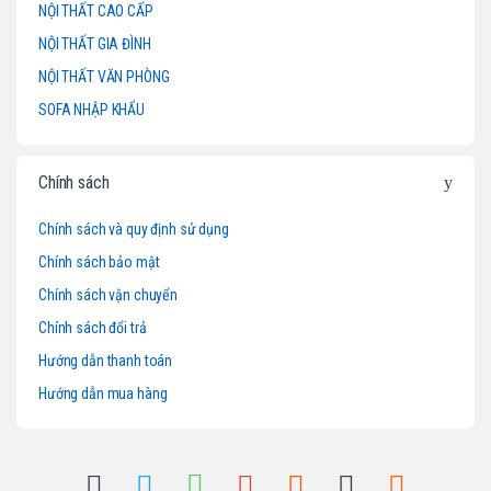
s
NỘI THẤT CAO CẤP
NỘI THẤT GIA ĐÌNH
C
NỘI THẤT VĂN PHÒNG
a
SOFA NHẬP KHẨU
r
o
Chính sách
u
Chính sách và quy định sử dụng
Chính sách bảo mật
s
Chính sách vận chuyển
e
Chính sách đổi trả
l
Hướng dẫn thanh toán
Hướng dẫn mua hàng