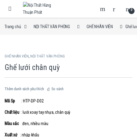
Skip to navigation
Skip to content
0
Trang chủ
NỘI THẤT VĂN PHÒNG
GHẾ NHÂN VIÊN
Ghế lư
GHẾ NHÂN VIÊN
,
NỘI THẤT VĂN PHÒNG
Ghế lưới chân quỳ
Thêm danh sách yêu thích
So sánh
Mã Sp
: HTP-DP-D02
Chất liệu
: lưới xoay tay nhựa, chân quỳ
Màu sắc
:đen, nhiều màu
Xuất xứ
: nhập khẩu