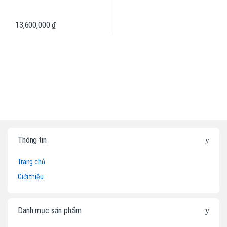
13,600,000
₫
B
Thông tin
r
Trang chủ
a
Giới thiệu
n
d
Danh mục sản phẩm