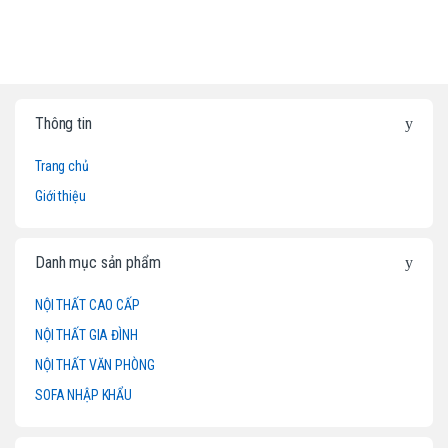
B
Thông tin
r
Trang chủ
a
Giới thiệu
n
d
Danh mục sản phẩm
s
NỘI THẤT CAO CẤP
NỘI THẤT GIA ĐÌNH
C
NỘI THẤT VĂN PHÒNG
a
SOFA NHẬP KHẨU
r