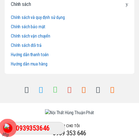
o
Chính sách
u
Chính sách và quy định sử dụng
Chính sách bảo mật
s
Chính sách vận chuyển
e
Chính sách đổi trả
l
Hướng dẫn thanh toán
Hướng dẫn mua hàng
GỌI CHO TÔI
0939353646
0939 353 646