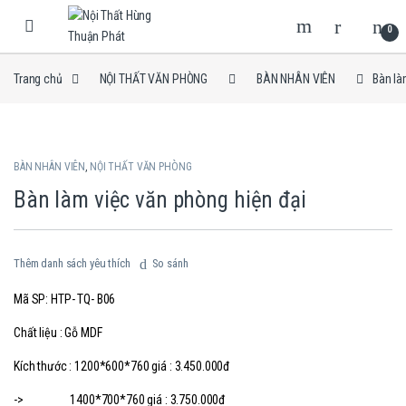
Skip to navigation
Skip to content
0
Trang chủ
NỘI THẤT VĂN PHÒNG
BÀN NHÂN VIÊN
Bàn là
BÀN NHÂN VIÊN
,
NỘI THẤT VĂN PHÒNG
Bàn làm việc văn phòng hiện đại
Thêm danh sách yêu thích
So sánh
Mã SP: HTP- TQ- B06
Chất liệu : Gỗ MDF
Kích thước : 1200*600*760 giá : 3.450.000đ
-> 1400*700*760 giá : 3.750.000đ