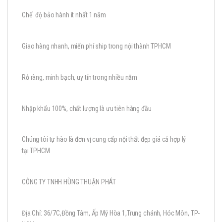
Chế độ bảo hành ít nhất 1 năm
Giao hàng nhanh, miển phí ship trong nội thành TPHCM
Rỏ ràng, minh bạch, uy tín trong nhiều năm
Nhập khẩu 100%, chất lượng là ưu tiên hàng đầu
Chúng tôi tự hào là đơn vị cung cấp nội thất đẹp giá cả hợp lý
tại TPHCM
CÔNG TY TNHH HÙNG THUẬN PHÁT
Địa Chỉ: 36/7C,Đồng Tâm, Ấp Mỹ Hòa 1,Trung chánh, Hóc Môn, TP-