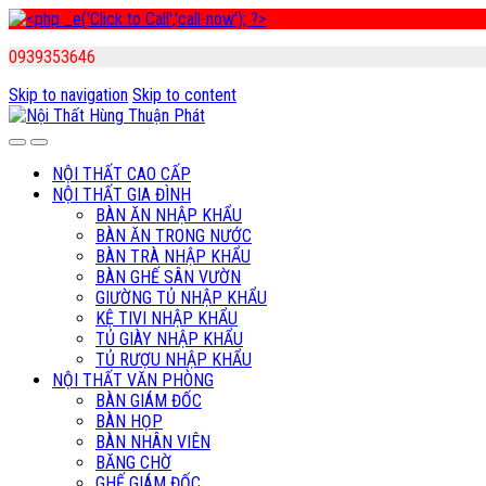
0939353646
Skip to navigation
Skip to content
NỘI THẤT CAO CẤP
NỘI THẤT GIA ĐÌNH
BÀN ĂN NHẬP KHẨU
BÀN ĂN TRONG NƯỚC
BÀN TRÀ NHẬP KHẨU
BÀN GHẾ SÂN VƯỜN
GIƯỜNG TỦ NHẬP KHẨU
KỆ TIVI NHẬP KHẨU
TỦ GIÀY NHẬP KHẨU
TỦ RƯỢU NHẬP KHẨU
NỘI THẤT VĂN PHÒNG
BÀN GIÁM ĐỐC
BÀN HỌP
BÀN NHÂN VIÊN
BĂNG CHỜ
GHẾ GIÁM ĐỐC