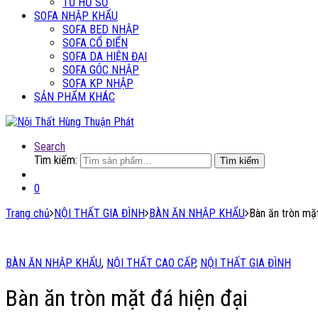
TỦ HỒ SƠ
SOFA NHẬP KHẨU
SOFA BED NHẬP
SOFA CỔ ĐIỂN
SOFA DA HIỆN ĐẠI
SOFA GÓC NHẬP
SOFA KP NHẬP
SẢN PHẨM KHÁC
Search
Tìm kiếm:
Tìm kiếm
0
Trang chủ
NỘI THẤT GIA ĐÌNH
BÀN ĂN NHẬP KHẨU
Bàn ăn tròn mặt
BÀN ĂN NHẬP KHẨU
,
NỘI THẤT CAO CẤP
,
NỘI THẤT GIA ĐÌNH
Bàn ăn tròn mặt đá hiện đại