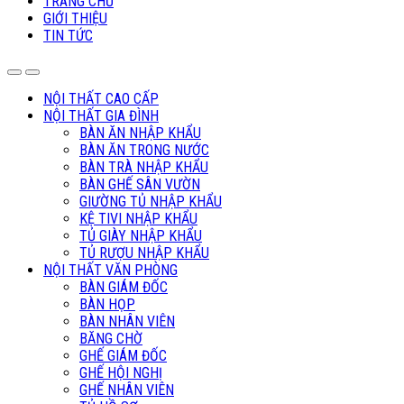
TRANG CHỦ
GIỚI THIỆU
TIN TỨC
NỘI THẤT CAO CẤP
NỘI THẤT GIA ĐÌNH
BÀN ĂN NHẬP KHẨU
BÀN ĂN TRONG NƯỚC
BÀN TRÀ NHẬP KHẨU
BÀN GHẾ SÂN VƯỜN
GIƯỜNG TỦ NHẬP KHẨU
KỆ TIVI NHẬP KHẨU
TỦ GIÀY NHẬP KHẨU
TỦ RƯỢU NHẬP KHẨU
NỘI THẤT VĂN PHÒNG
BÀN GIÁM ĐỐC
BÀN HỌP
BÀN NHÂN VIÊN
BĂNG CHỜ
GHẾ GIÁM ĐỐC
GHẾ HỘI NGHỊ
GHẾ NHÂN VIÊN