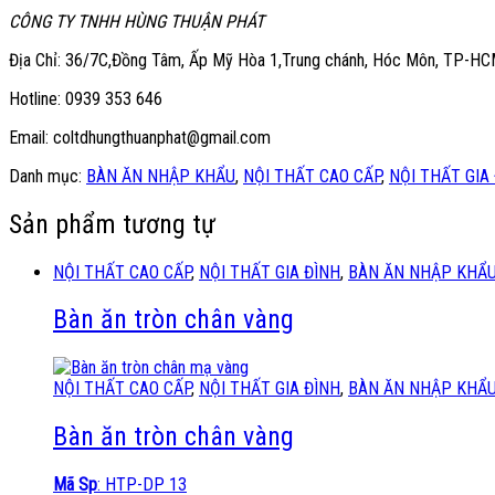
CÔNG TY TNHH HÙNG THUẬN PHÁT
Địa Chỉ: 36/7C,Đồng Tâm, Ấp Mỹ Hòa 1,Trung chánh, Hóc Môn, TP-H
Hotline: 0939 353 646
Email: coltdhungthuanphat@gmail.com
Danh mục:
BÀN ĂN NHẬP KHẨU
,
NỘI THẤT CAO CẤP
,
NỘI THẤT GIA
Sản phẩm tương tự
NỘI THẤT CAO CẤP
,
NỘI THẤT GIA ĐÌNH
,
BÀN ĂN NHẬP KHẨ
Bàn ăn tròn chân vàng
NỘI THẤT CAO CẤP
,
NỘI THẤT GIA ĐÌNH
,
BÀN ĂN NHẬP KHẨ
Bàn ăn tròn chân vàng
Mã Sp
: HTP-DP 13