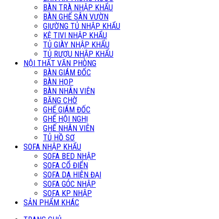
BÀN TRÀ NHẬP KHẨU
BÀN GHẾ SÂN VƯỜN
GIƯỜNG TỦ NHẬP KHẨU
KỆ TIVI NHẬP KHẨU
TỦ GIÀY NHẬP KHẨU
TỦ RƯỢU NHẬP KHẨU
NỘI THẤT VĂN PHÒNG
BÀN GIÁM ĐỐC
BÀN HỌP
BÀN NHÂN VIÊN
BĂNG CHỜ
GHẾ GIÁM ĐỐC
GHẾ HỘI NGHỊ
GHẾ NHÂN VIÊN
TỦ HỒ SƠ
SOFA NHẬP KHẨU
SOFA BED NHẬP
SOFA CỔ ĐIỂN
SOFA DA HIỆN ĐẠI
SOFA GÓC NHẬP
SOFA KP NHẬP
SẢN PHẨM KHÁC