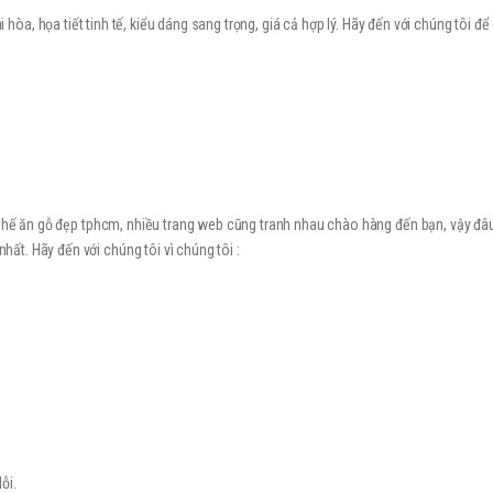
òa, họa tiết tinh tế, kiểu dáng sang trọng, giá cả hợp lý. Hãy đến với chúng tôi đ
 ghế ăn gỗ đẹp tphcm, nhiều trang web cũng tranh nhau chào hàng đến bạn, vậy đâu
t. Hãy đến với chúng tôi vì chúng tôi :
ỗi.