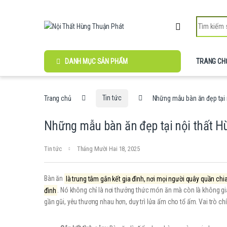
Skip to navigation
Skip to content
Search for:
DANH MỤC SẢN PHẨM
TRANG CH
Trang chủ
Tin tức
Những mẫu bàn ăn đẹp tại 
Những mẫu bàn ăn đẹp tại nội thất 
Tin tức
Tháng Mười Hai 18, 2025
Bàn ăn
là trung tâm gắn kết gia đình, nơi mọi người quây quần chi
đình
. Nó không chỉ là nơi thưởng thức món ăn mà còn là không gia
gần gũi, yêu thương nhau hơn, duy trì lửa ấm cho tổ ấm. Vai trò ch