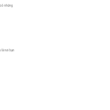
ể có những
 là nơi bạn