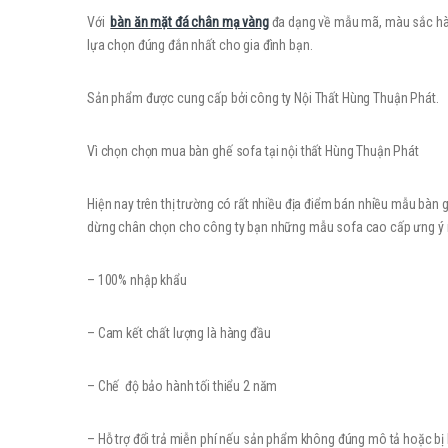
Với
bàn ăn mặt đá chân mạ vàng
đa dạng về mẫu mã, màu sắc hài h
lựa chọn đúng đắn nhất cho gia đình bạn.
Sản phẩm được cung cấp bởi công ty Nội Thất Hùng Thuận Phát.
Vì chọn chọn mua bàn ghế sofa tại nội thất Hùng Thuận Phát
Hiện nay trên thị trường có rất nhiều địa điểm bán nhiều mẫu bàn
dừng chân chọn cho công ty bạn những mẫu sofa cao cấp ưng ý nhấ
– 100% nhập khẩu
– Cam kết chất lượng là hàng đầu
– Chế độ bảo hành tối thiểu 2 năm
– Hỗ trợ đổi trả miễn phí nếu sản phẩm không đúng mô tả hoặc bị l