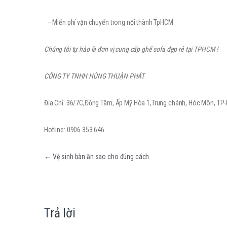
– Miển phí vận chuyển trong nội thành TpHCM
Chúng tôi tự hào là đơn vị cung cấp ghế sofa đẹp rẻ tại TPHCM !
CÔNG TY TNHH HÙNG THUẬN PHÁT
Địa Chỉ: 36/7C,Đồng Tâm, Ấp Mỹ Hòa 1,Trung chánh, Hóc Môn, T
Hotline: 0906 353 646
Điều hướng bài viết
←
Vệ sinh bàn ăn sao cho đúng cách
Trả lời