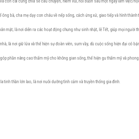
và con cái cùng chia sẻ câu chuyện, niềm vui, nỗi buồn sau một ngày làm việc/học
để ông bà, cha mẹ dạy con cháu về nếp sống, cách ứng xử, giao tiếp và hình thành 
ân mật, là nơi diễn ra các hoạt động chung như sinh nhật, lễ Tết, giúp mọi người t
 nhà, là nơi giữ lửa và thể hiện sự đoàn viên, sum vầy, dù cuộc sống hiện đại có bậ
 góp phần nâng cao thẩm mỹ cho không gian sống, thể hiện gu thẩm mỹ và phong
a tinh thần lớn lao, là nơi nuôi dưỡng tình cảm và truyền thống gia đình.