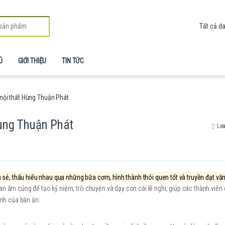
Ủ
GIỚI THIỆU
TIN TỨC
nội thất Hùng Thuận Phát
Hùng Thuận Phát
Lea
a sẻ, thấu hiểu nhau qua những bữa cơm, hình thành thói quen tốt và truyền đạt vă
n ấm cúng để tạo kỷ niệm, trò chuyện và dạy con cái lễ nghi, giúp các thành viên
ính của bàn ăn: