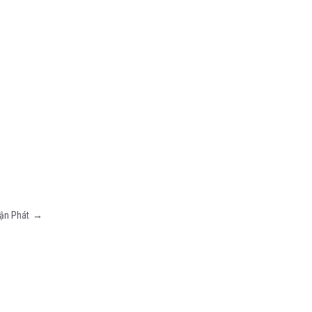
huận Phát
→