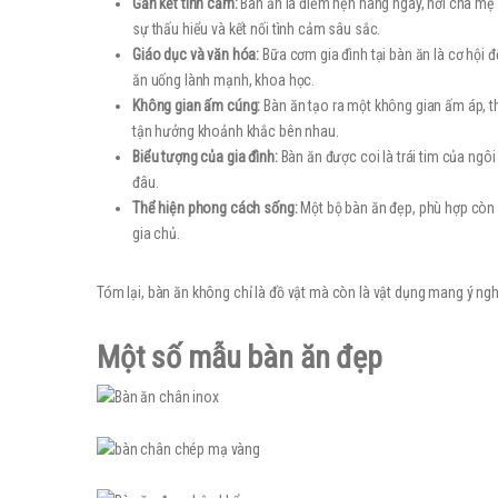
Gắn kết tình cảm:
Bàn ăn là điểm hẹn hàng ngày, nơi cha mẹ 
sự thấu hiểu và kết nối tình cảm sâu sắc.
Giáo dục và văn hóa:
Bữa cơm gia đình tại bàn ăn là cơ hội 
ăn uống lành mạnh, khoa học.
Không gian ấm cúng:
Bàn ăn tạo ra một không gian ấm áp, th
tận hưởng khoảnh khắc bên nhau.
Biểu tượng của gia đình:
Bàn ăn được coi là trái tim của ngôi
đâu.
Thể hiện phong cách sống:
Một bộ bàn ăn đẹp, phù hợp còn
gia chủ.
Tóm lại, bàn ăn không chỉ là đồ vật mà còn là vật dụng mang ý nghĩ
Một số mẫu bàn ăn đẹp